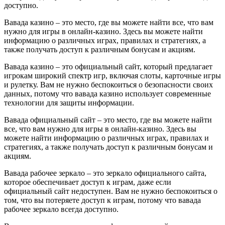
доступно.
Вавада казино – это место, где вы можете найти все, что вам
нужно для игры в онлайн-казино. Здесь вы можете найти
информацию о различных играх, правилах и стратегиях, а
также получать доступ к различным бонусам и акциям.
Вавада казино – это официальный сайт, который предлагает
игрокам широкий спектр игр, включая слоты, карточные игры
и рулетку. Вам не нужно беспокоиться о безопасности своих
данных, потому что вавада казино использует современные
технологии для защиты информации.
Вавада официальный сайт – это место, где вы можете найти
все, что вам нужно для игры в онлайн-казино. Здесь вы
можете найти информацию о различных играх, правилах и
стратегиях, а также получать доступ к различным бонусам и
акциям.
Вавада рабочее зеркало – это зеркало официального сайта,
которое обеспечивает доступ к играм, даже если
официальный сайт недоступен. Вам не нужно беспокоиться о
том, что вы потеряете доступ к играм, потому что вавада
рабочее зеркало всегда доступно.