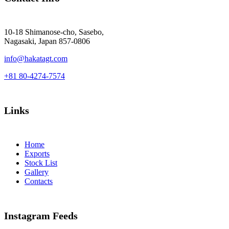
10-18 Shimanose-cho, Sasebo,
Nagasaki, Japan 857-0806
info@hakatagt.com
+81 80-4274-7574
Links
Home
Exports
Stock List
Gallery
Contacts
Instagram Feeds