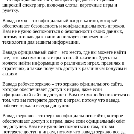
широкий спектр игр, включая слоты, карточные игры и
рулетку.
Вавада вход – это официальный вход в казино, который
обеспечивает безопасность и конфиденциальность игроков.
Вам не нужно беспокоиться о безопасности своих данных,
потому что вавада казино использует современные
технологии для защиты информации.
Вавада официальный сайт – это место, где вы можете найти
все, что вам нужно для игры в онлайн-казино. Здесь вы
можете найти информацию о различных играх, правилах и
стратегиях, а также получать доступ к различным бонусам и
акциям.
Вавада рабочее зеркало – это зеркало официального сайта,
которое обеспечивает доступ к играм, даже если
официальный сайт недоступен. Вам не нужно беспокоиться о
том, что вы потеряете доступ к играм, потому что вавада
рабочее зеркало всегда доступно.
Вавада зеркало – это зеркало официального сайта, которое
обеспечивает доступ к играм, даже если официальный сайт
недоступен. Вам не нужно беспокоиться о том, что вы
потеряете доступ к играм, потому что вавада зеркало всегда