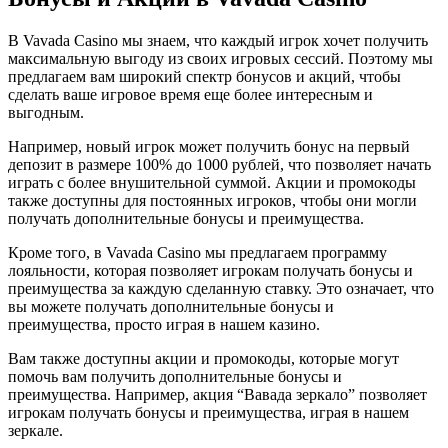
В Vavada Casino мы знаем, что каждый игрок хочет получить
максимальную выгоду из своих игровых сессий. Поэтому мы
предлагаем вам широкий спектр бонусов и акций, чтобы
сделать ваше игровое время еще более интересным и
выгодным.
Например, новый игрок может получить бонус на первый
депозит в размере 100% до 1000 рублей, что позволяет начать
играть с более внушительной суммой. Акции и промокоды
также доступны для постоянных игроков, чтобы они могли
получать дополнительные бонусы и преимущества.
Кроме того, в Vavada Casino мы предлагаем программу
лояльности, которая позволяет игрокам получать бонусы и
преимущества за каждую сделанную ставку. Это означает, что
вы можете получать дополнительные бонусы и
преимущества, просто играя в нашем казино.
Вам также доступны акции и промокоды, которые могут
помочь вам получить дополнительные бонусы и
преимущества. Например, акция “Вавада зеркало” позволяет
игрокам получать бонусы и преимущества, играя в нашем
зеркале.