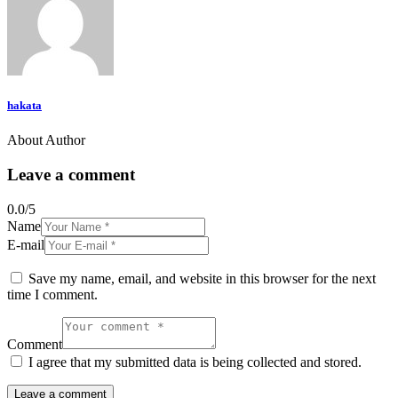
hakata
About Author
Leave a comment
0.0
/
5
Name
E-mail
Save my name, email, and website in this browser for the next
time I comment.
Comment
I agree that my submitted data is being collected and stored.