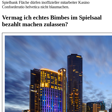
Spielbank Fläche dürfen inoffizieller mitarbeiter Kasino
Confoederatio helvetica nicht blaumachen.
Vermag ich echtes Bimbes im Spielsaal
bezahlt machen zulassen?