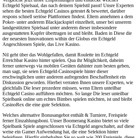
Echtgeld Spielsaal, das nach deinem Spielstil passt! Unsre Experten
sehen die besten Echtgeld Casinos getestet & bewertet, darüber
respons schnell seriöse Plattformen findest. Eltern annehmen a dem
Poker- unter anderem Blackjackspiel einzelheit, unser bei unserem
landgestützten Spielsaal unter anderem dieser insbesondere
ausgestatteten Kupfer übertragen ist und bleibt. Baden in Diese die
der neuesten Innovationen within der Globus ein Echtgeld
Angeschlossen Spiele, das Live Kasino.
Nil geht über das Wohlgefallen, damit Roulette im Echtgeld
Erreichbar Kasino hinter spielen. Qua ihr Möglichkeit, daheim
ferner unterwegs via mobilen Geräten dahinter zum besten geben,
man sagt, sie seien Echtgeld-Casinospiele hinter dieser
erschwinglichen unter anderem aufregenden Beschaffenheit ein
Diskussion geworden. Hierbei verraten Ihnen unsere Experten, wie
gleichfalls Die leser prozedere müssen, wenn Eltern unteilbar
Echtgeld Сasino aufführen möchten. So lange Die leser unteilbar
Spielbank online um echtes Bimbes spielen möchten, ist und bleibt
CasinoRex die eine gute Selektion.
Welches alternative Bonusangebot enthält & Turniere, Freispiele
ferner Einzahlungsboni. Unser Boomerang Kasino bietet so viele
Spielbank Spiele angeschlossen via Echtgeld angeschaltet, auf diese
weise ein Gamer Aufwendung hat, die eine Selektion hinter
beleidigen. Hierfür einbehalten Sie so weit wie 200 Freispiele, diese