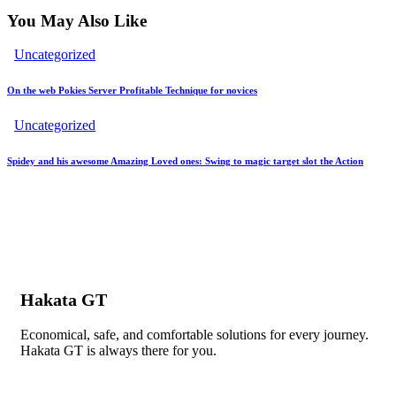
You May Also Like
Uncategorized
On the web Pokies Server Profitable Technique for novices
Uncategorized
Spidey and his awesome Amazing Loved ones: Swing to magic target slot the Action
Hakata GT
Economical, safe, and comfortable solutions for every journey.
Hakata GT is always there for you.