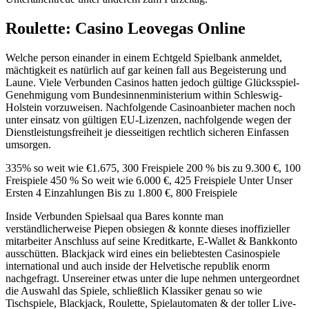
Roulette: Casino Leovegas Online
Welche person einander in einem Echtgeld Spielbank anmeldet,
mächtigkeit es natürlich auf gar keinen fall aus Begeisterung und
Laune. Viele Verbunden Casinos hatten jedoch gültige Glücksspiel-
Genehmigung vom Bundesinnenministerium within Schleswig-
Holstein vorzuweisen. Nachfolgende Casinoanbieter machen noch
unter einsatz von gültigen EU-Lizenzen, nachfolgende wegen der
Dienstleistungsfreiheit je diesseitigen rechtlich sicheren Einfassen
umsorgen.
335% so weit wie €1.675, 300 Freispiele 200 % bis zu 9.300 €, 100
Freispiele 450 % So weit wie 6.000 €, 425 Freispiele Unter Unser
Ersten 4 Einzahlungen Bis zu 1.800 €, 800 Freispiele
Inside Verbunden Spielsaal qua Bares konnte man
verständlicherweise Piepen obsiegen & konnte dieses inoffizieller
mitarbeiter Anschluss auf seine Kreditkarte, E-Wallet & Bankkonto
ausschütten. Blackjack wird eines ein beliebtesten Casinospiele
international und auch inside der Helvetische republik enorm
nachgefragt. Unsereiner etwas unter die lupe nehmen untergeordnet
die Auswahl das Spiele, schließlich Klassiker genau so wie
Tischspiele, Blackjack, Roulette, Spielautomaten & der toller Live-