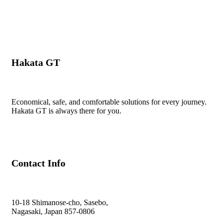
Hakata GT
Economical, safe, and comfortable solutions for every journey.
Hakata GT is always there for you.
Contact Info
10-18 Shimanose-cho, Sasebo,
Nagasaki, Japan 857-0806