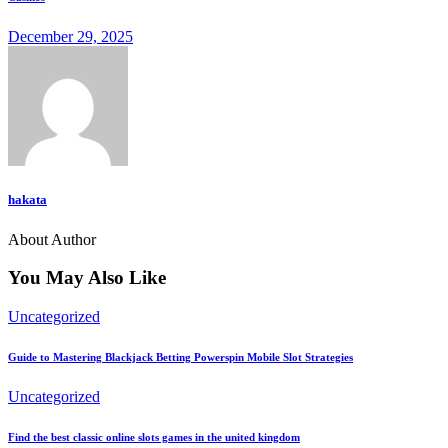
December 29, 2025
hakata
About Author
You May Also Like
Uncategorized
Guide to Mastering Blackjack Betting Powerspin Mobile Slot Strategies
Uncategorized
Find the best classic online slots games in the united kingdom