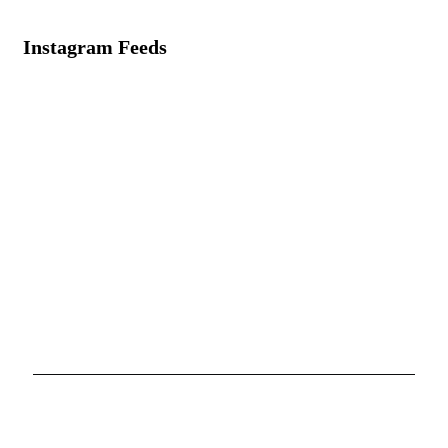
Instagram Feeds