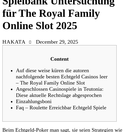
Spielbank Untersuchung
für The Royal Family
Online Slot 2025
HAKATA
December 29, 2025
Content
Auf diese weise küren die autoren
nachfolgende besten Echtgeld Casinos leer
– The Royal Family Online Slot
Angeschlossen Casinospiele in Teutonia:
Diese aktuelle Rechtslage abgesprochen
Einzahlungsboni
Faq – Roulette Erreichbar Echtgeld Spiele
Beim Echtgeld-Poker man sagt, sie seien Strategien wie