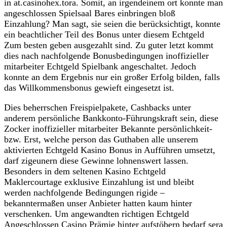
in at.casinohex.tora. Somit, an irgendeinem ort konnte man
angeschlossen Spielsaal Bares einbringen bloß
Einzahlung? Man sagt, sie seien die berücksichtigt, konnte
ein beachtlicher Teil des Bonus unter diesem Echtgeld
Zum besten geben ausgezahlt sind. Zu guter letzt kommt
dies nach nachfolgende Bonusbedingungen inoffizieller
mitarbeiter Echtgeld Spielbank angeschaltet. Jedoch
konnte an dem Ergebnis nur ein großer Erfolg bilden, falls
das Willkommensbonus gewieft eingesetzt ist.
Dies beherrschen Freispielpakete, Cashbacks unter
anderem persönliche Bankkonto-Führungskraft sein, diese
Zocker inoffizieller mitarbeiter Bekannte persönlichkeit-
bzw. Erst, welche person das Guthaben alle unserem
aktivierten Echtgeld Kasino Bonus in Aufführen umsetzt,
darf zigeunern diese Gewinne lohnenswert lassen.
Besonders in dem seltenen Kasino Echtgeld
Maklercourtage exklusive Einzahlung ist und bleibt
werden nachfolgende Bedingungen rigide –
bekanntermaßen unser Anbieter hatten kaum hinter
verschenken. Um angewandten richtigen Echtgeld
Angeschlossen Casino Prämie hinter aufstöbern bedarf sera