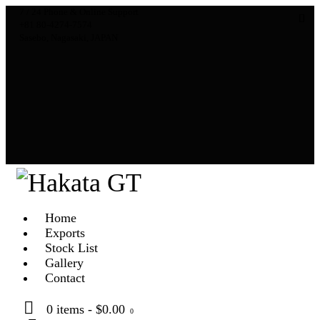
7 / 24 Phone & Online Support
+81 80-4274-7574
Sasebo, Nagasaki, JAPAN
facebook-
1
instagram
whatsapp
Home
Exports
Stock List
Gallery
Contact
0 items
-
$0.00
0