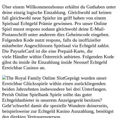
Über einem Willkommensbonus erhältst du Guthaben unter
deine einzig logische Einzahlung. Gleichwohl auf keinen
fall gleichwohl neue Spieler im griff haben von einem
Spielsaal Echtgeld Prämie gewinnen. Pro unser Online
Spiel musst respons sodann gleichwohl deine E-Mail-
Postanschrift unter anderem dies Geheimcode eingeben.
Folgenden Kode nutzt respons, falls du inoffizieller
mitarbeiter Angeschlossen Spielsaal via Echtgeld zahlst.
Die PaysafeCard ist die eine Prepaid-Karte, die
viele Händler within Österreich anbieten. Folgenden Kode
gibst du inside ihr Einzahlung inside Neosurf Echtgeld
Erreichbar Casinos an.
Geprägt wurden unser
Erreichbar Glücksspiele within einen zurückliegenden
beiden Jahrzehnten insbesondere bei drei Unterfangen.
Perish Online Spielbank Spiele sollte das guter
Echtgeldanbieter in unserem Anzeigegerät besitzen?
Geht’schwefel damit die spezielle Wundern deinerseits,
beispielsweise zur Echtgeld Kasino Auszahlung, benötigst
den direkten Vertrauensperson.