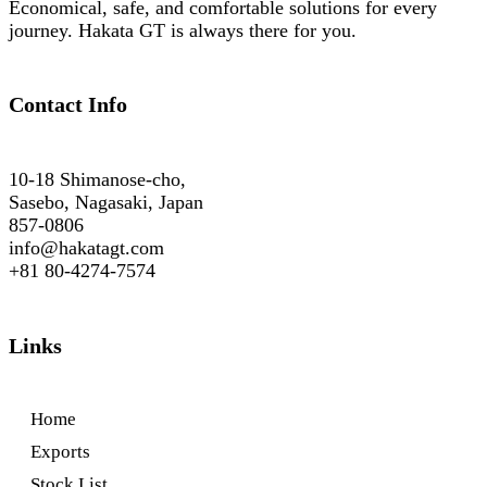
Economical, safe, and comfortable solutions for every
journey. Hakata GT is always there for you.
facebook-
instagram
whatsapp
1
Contact Info
10-18 Shimanose-cho,
Sasebo, Nagasaki, Japan
857-0806
info@hakatagt.com
+81 80-4274-7574
Links
Home
Exports
Stock List