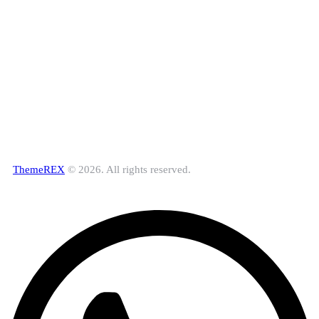
ThemeREX
© 2026. All rights reserved.