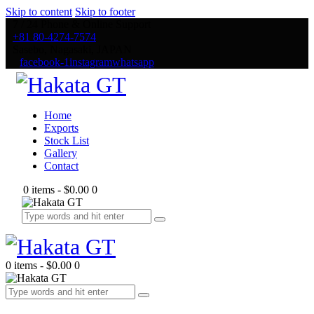
Skip to content
Skip to footer
7 / 24 Phone & Online Support
+81 80-4274-7574
Sasebo, Nagasaki, JAPAN
facebook-1
instagram
whatsapp
Home
Exports
Stock List
Gallery
Contact
0 items
-
$0.00
0
0 items
-
$0.00
0