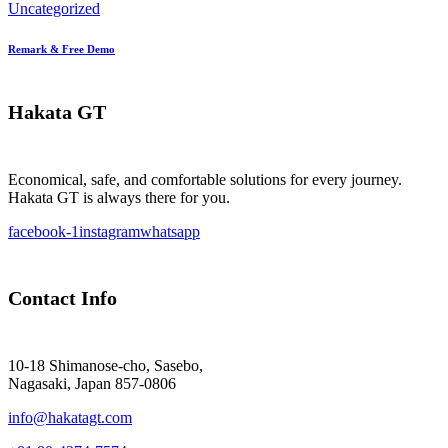
Uncategorized
Remark & Free Demo
Hakata GT
Economical, safe, and comfortable solutions for every journey.
Hakata GT is always there for you.
facebook-1
instagram
whatsapp
Contact Info
10-18 Shimanose-cho, Sasebo,
Nagasaki, Japan 857-0806
info@hakatagt.com