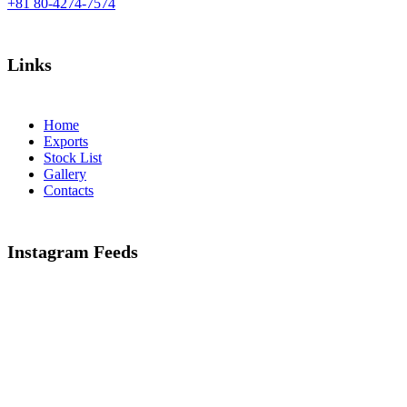
+81 80-4274-7574
Links
Home
Exports
Stock List
Gallery
Contacts
Instagram Feeds