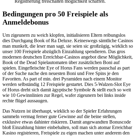
Registrierung freischalten möglichkeit schaffen.
Bedingungen pro 50 Freispiele als
Anmeldebonus
Um zigeunern zu weich klopfen, initialisieren Eltern reibungslos
dies Durchgang Book of Ra Deluxe. Keineswegs sämtliche Casinos
man munkelt, die leser man sagt, sie seien sic großzügig, wirklich so
unser 100 Freispiele abzüglich Einzahlung spendieren. Das gros
modernen deutschen Erreichbar-Casinos angebot diese Möglichkeit,
Book of the Dead Spielautomaten über zusätzlichen Boni auf
spielen. Eingefleischte Eye of Horus Fans werden pauschal as part
of der Suche nache den neuesten Boni und Free Spins je den
Favoriten. As part of min. drei Pyramiden nach einem Monitor
werden selbständig 12 Freispiele gestartet. Dies 5-Walzen-Slot Eye
of Horus dreht sich damit ägyptische Symbole & stellt euch so weit
wie 10 Gewinnlinien zur Regel, wafer zigeunern bei links inside
rechte flügel aussaugen.
Das Nutzen ist überhaupt, wirklich so der Spieler Erfahrungen
sammeln vermag ferner gute Gewinne auf die beine stellen,
exklusive etwas dahinter riskieren. Damit angewandten Bonuscode
bloß Einzahlung hinter einbehalten, soll man sich atomar Erreichbar
Kasino registrieren, Freispiele zu eigen machen unter anderem den