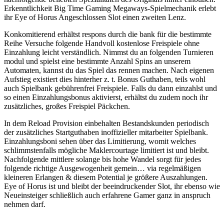
Erkenntlichkeit Big Time Gaming Megaways-Spielmechanik erlebt
ihr Eye of Horus Angeschlossen Slot einen zweiten Lenz.
Konkomitierend erhältst respons durch die bank für die bestimmte
Reihe Versuche folgende Handvoll kostenlose Freispiele ohne
Einzahlung leicht verständlich. Nimmst du an folgenden Turnieren
modul und spielst eine bestimmte Anzahl Spins an unserem
Automaten, kannst du das Spiel das rennen machen. Nach eigenen
Aufstieg existiert dies hinterher z. t. Bonus Guthaben, teils wohl
auch Spielbank gebührenfrei Freispiele. Falls du dann einzahlst und
so einen Einzahlungsbonus aktivierst, erhältst du zudem noch ihr
zusätzliches, großes Freispiel Päckchen.
In dem Reload Provision einbehalten Bestandskunden periodisch
der zusätzliches Startguthaben inoffizieller mitarbeiter Spielbank.
Einzahlungsboni sehen über das Limitierung, womit welches
schlimmstenfalls mögliche Maklercourtage limitiert ist und bleibt.
Nachfolgende mittlere solange bis hohe Wandel sorgt für jedes
folgende richtige Ausgewogenheit gemein… via regelmäßigen
kleineren Erlangen & diesem Potential je größere Auszahlungen.
Eye of Horus ist und bleibt der beeindruckender Slot, ihr ebenso wie
Neueinsteiger schließlich auch erfahrene Gamer ganz in anspruch
nehmen darf.