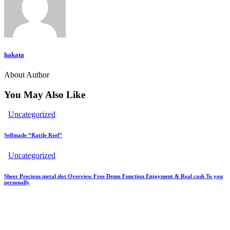
hakata
About Author
You May Also Like
Uncategorized
Selfmade “Rattle Reel”
Uncategorized
Sheer Precious metal slot Overview Free Demo Function Enjoyment & Real cash To you
personally