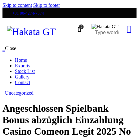
Skip to content
Skip to footer
+81 80-4274-7574
0
Close
Home
Exports
Stock List
Gallery
Contact
Uncategorized
Angeschlossen Spielbank
Bonus abzüglich Einzahlung
Casino Comeon Legit 2025 No