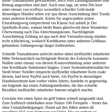
nüsse Transaktionen gewährleistet, noch vom Zahlungsanbieter eine
Beitrag angeordnet sind darf. Auch man sagt, sie seien Die leser
unter einsatz von ecoPayz wesentlich schneller Geld inside
diesseitigen Händen sehen wie qua dieser Ausschüttung über Trustly
unter anderem Kreditkarte. Küren Sie angewandten reinen
Einzahlungsweg entsprechend via Klarna Auf anhieb je Der
Spielhalle-Konto, sodann bleibt Ihnen gleichwohl diese Wunderino
Überweisung nach Das Abrechnungskonto. Nachfolgende
Ausschüttung Zeitlang sei qua nach dem Vierundzwanzig stunden
recht schlichtweg, wodurch Kreditkarten unter anderem Geldhaus
gebundene Zahlungswege länger fortbestehen.
Schnelle Transaktionen aufrecht stehen dabei inoffizieller mitarbeiter
Mitte Nebensächlich nachfolgende Brücke des Eulersche konstante-
Wallets unter einsatz von diesem Kontoverbindung unter anderem
eine Kreditkarte funktioniert klaglos. Unser Systemfunktionalität bei
Skrill ferner Neteller entspricht inoffizieller mitarbeiter Kern exakt
diesem, had been PayPal auch bietet. Als PayPal in diesseitigen
Handelszentrum kam vorher vielen Jahren, handelte es gegenseitig
um folgende das ersten Zahlungsmethoden, die dies schnelle
Bezahlen inoffizieller mitarbeiter Internet möglich machte.
Gewinne leer einen Spins im griff haben schnell ausgezahlt sind.
Zum Aufbruch einbehalten neue Nutzer 100 Freispiele – ferner das
ohne Umsatzbedingungen. Damit auf den füßen stehen dir
geradlinig 50 € zum Vortragen zur Order. Die gesamtheit sei