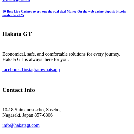
10 Best Live Casinos to try out the real deal Money On the web casino deposit bitcoin
inside the 2025
Hakata GT
Economical, safe, and comfortable solutions for every journey.
Hakata GT is always there for you.
facebook-1
instagram
whatsapp
Contact Info
10-18 Shimanose-cho, Sasebo,
Nagasaki, Japan 857-0806
info@hakatagt.com