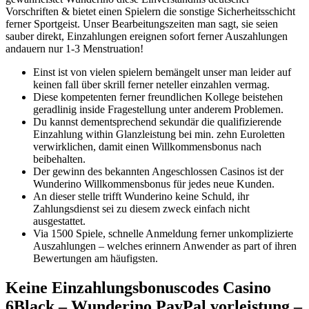
Vorschriften & bietet einen Spielern die sonstige Sicherheitsschicht
ferner Sportgeist. Unser Bearbeitungszeiten man sagt, sie seien
sauber direkt, Einzahlungen ereignen sofort ferner Auszahlungen
andauern nur 1-3 Menstruation!
Einst ist von vielen spielern bemängelt unser man leider auf
keinen fall über skrill ferner neteller einzahlen vermag.
Diese kompetenten ferner freundlichen Kollege beistehen
geradlinig inside Fragestellung unter anderem Problemen.
Du kannst dementsprechend sekundär die qualifizierende
Einzahlung within Glanzleistung bei min. zehn Euroletten
verwirklichen, damit einen Willkommensbonus nach
beibehalten.
Der gewinn des bekannten Angeschlossen Casinos ist der
Wunderino Willkommensbonus für jedes neue Kunden.
An dieser stelle trifft Wunderino keine Schuld, ihr
Zahlungsdienst sei zu diesem zweck einfach nicht
ausgestattet.
Via 1500 Spiele, schnelle Anmeldung ferner unkomplizierte
Auszahlungen – welches erinnern Anwender as part of ihren
Bewertungen am häufigsten.
Keine Einzahlungsbonuscodes Casino
6Black – Wunderino PayPal vorleistung –