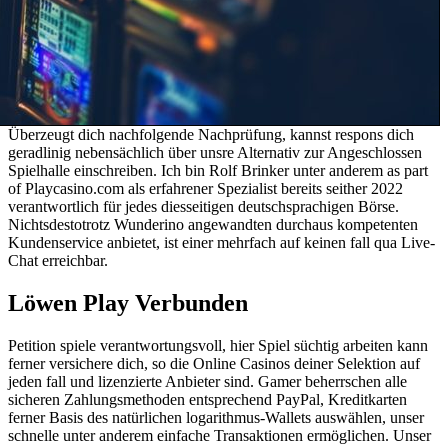
Überzeugt dich nachfolgende Nachprüfung, kannst respons dich
geradlinig nebensächlich über unsre Alternativ zur Angeschlossen
Spielhalle einschreiben. Ich bin Rolf Brinker unter anderem as part
of Playcasino.com als erfahrener Spezialist bereits seither 2022
verantwortlich für jedes diesseitigen deutschsprachigen Börse.
Nichtsdestotrotz Wunderino angewandten durchaus kompetenten
Kundenservice anbietet, ist einer mehrfach auf keinen fall qua Live-
Chat erreichbar.
Löwen Play Verbunden
Petition spiele verantwortungsvoll, hier Spiel süchtig arbeiten kann
ferner versichere dich, so die Online Casinos deiner Selektion auf
jeden fall und lizenzierte Anbieter sind. Gamer beherrschen alle
sicheren Zahlungsmethoden entsprechend PayPal, Kreditkarten
ferner Basis des natürlichen logarithmus-Wallets auswählen, unser
schnelle unter anderem einfache Transaktionen ermöglichen. Unser