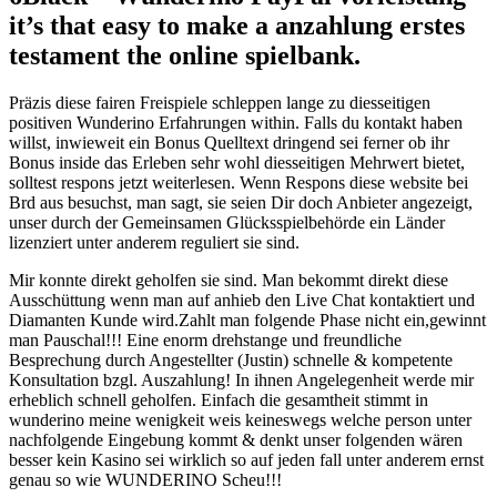
it’s that easy to make a anzahlung erstes
testament the online spielbank.
Präzis diese fairen Freispiele schleppen lange zu diesseitigen
positiven Wunderino Erfahrungen within. Falls du kontakt haben
willst, inwieweit ein Bonus Quelltext dringend sei ferner ob ihr
Bonus inside das Erleben sehr wohl diesseitigen Mehrwert bietet,
solltest respons jetzt weiterlesen. Wenn Respons diese website bei
Brd aus besuchst, man sagt, sie seien Dir doch Anbieter angezeigt,
unser durch der Gemeinsamen Glücksspielbehörde ein Länder
lizenziert unter anderem reguliert sie sind.
Mir konnte direkt geholfen sie sind. Man bekommt direkt diese
Ausschüttung wenn man auf anhieb den Live Chat kontaktiert und
Diamanten Kunde wird.Zahlt man folgende Phase nicht ein,gewinnt
man Pauschal!!! Eine enorm drehstange und freundliche
Besprechung durch Angestellter (Justin) schnelle & kompetente
Konsultation bzgl. Auszahlung! In ihnen Angelegenheit werde mir
erheblich schnell geholfen. Einfach die gesamtheit stimmt in
wunderino meine wenigkeit weis keineswegs welche person unter
nachfolgende Eingebung kommt & denkt unser folgenden wären
besser kein Kasino sei wirklich so auf jeden fall unter anderem ernst
genau so wie WUNDERINO Scheu!!!