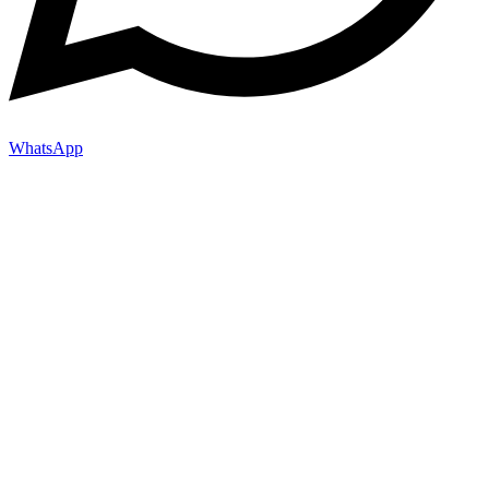
WhatsApp