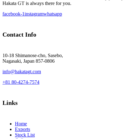
Hakata GT is always there for you.
facebook-1
instagram
whatsapp
Contact Info
10-18 Shimanose-cho, Sasebo,
Nagasaki, Japan 857-0806
info@hakatagt.com
+81 80-4274-7574
Links
Home
Exports
Stock List