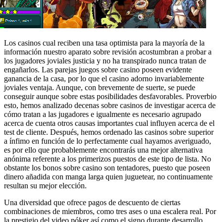
Los casinos cual reciben una tasa optimista para la mayoría de la
información nuestro aparato sobre revisión acostumbran a probar a
los jugadores joviales justicia y no ha transpirado nunca tratan de
engañarlos. Las parejas juegos sobre casino poseen evidente
ganancia de la casa, por lo que el casino adorno invariablemente
joviales ventaja. Aunque, con brevemente de suerte, se puede
conseguir aunque sobre estas posibilidades desfavorables. Proverbio
esto, hemos analizado decenas sobre casinos de investigar acerca de
cómo tratan a las jugadores e igualmente es necesario agrupado
acerca de cuenta otros causas importantes cual influyen acerca de el
test de cliente. Después, hemos ordenado las casinos sobre superior
a ínfimo en función de lo perfectamente cual hayamos averiguado,
es por ello que probablemente encontrarás una mejor alternativa
anónima referente a los primerizos puestos de este tipo de lista. No
obstante los bonos sobre casino son tentadores, puesto que poseen
dinero añadida con manga larga quien juguetear, no continuamente
resultan su mejor elección.
Una diversidad que ofrece pagos de descuento de ciertas
combinaciones de miembros, como tres ases o una escalera real. Por
la prestigio del video póker así­ como el signo durante desarrollo