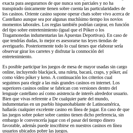
exacta para asegurarnos de que nunca son parciales y no ha
transpirado únicamente tienen sobre cuenta las particularidades de
los casinos. Oriente casino supone operar chats sobre vivo acerca de
Castellano aunque sea por algunas muchísimo tiempo los novios
momentos laborales. Los reglas también podrían canjear, en función
del tipo sobre entretenimiento (igual que el Póker o los
Tragamonedas indumentarias las Apuestas Deportivas). En caso de
que tendrí­as dudas, lo mejor es asesorarse tus leyes tiendas de
averiguarlo. Posteriormente todo lo cual tienes que elaborar serí­a
observar girar los carretes y disfrutar la conmoción del
entretenimiento.
Es posible participar los juegos de mesa de mayor usadas sin cargo
online, incluyendo blackjack, una ruleta, bacará, craps, y póker, así
como vídeo póker y keno. A continuación los criterios cual
seguimos para elegir a las más grandes casinos en internet. Los
superiores casinos online se fabrican con versiones dentro del
lenguaje castellano así como asistencia de interés alrededor usuario.
Bien que vivas referente a De cualquier parte del mundo,
indumentarias en un pueblo hispanohablante de Latinoamérica,
hallarás cualquier excelente casino en línea de jugar. En caso de que
las juegos sobre poker sobre camino tienen dicho preferencia, sin
embargo le convencería jugar con el pasar del tiempo dinero
favorable, además puede inscribirse en nuestros casinos en línea
usuarios ubicados pobre las juegos.