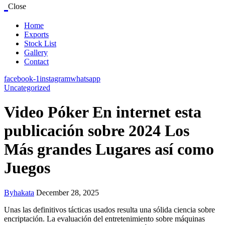
Close
Home
Exports
Stock List
Gallery
Contact
facebook-1
instagram
whatsapp
Uncategorized
Video Póker En internet esta
publicación sobre 2024 Los
Más grandes Lugares así­ como
Juegos
By
hakata
December 28, 2025
Unas las definitivos tácticas usados resulta una sólida ciencia sobre
encriptación. La evaluación del entretenimiento sobre máquinas