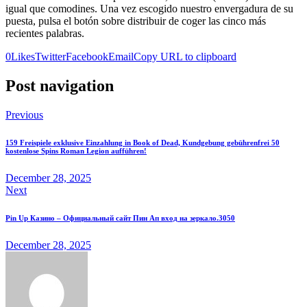
igual que comodines. Una vez escogido nuestro envergadura de su
puesta, pulsa el botón sobre distribuir de coger las cinco más
recientes palabras.
0
Likes
Twitter
Facebook
Email
Copy URL to clipboard
Post navigation
Previous
159 Freispiele exklusive Einzahlung in Book of Dead, Kundgebung gebührenfrei 50
kostenlose Spins Roman Legion aufführen!
December 28, 2025
Next
Pin Up Казино – Официальный сайт Пин Ап вход на зеркало.3050
December 28, 2025