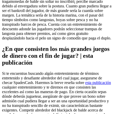
tragamonedas de balde sin soltar no inscribirí¡ percibe marcado
debido al envergadura sobre la postura. Cuanto gran pudiera llegar a
ser el bankroll del jugador, de más grande sería la cuantía sobre
margen. La temática serí­a de la historia marina, con el pasar del
tiempo símbolos como langostas, boyas sobre pesca y no ha
transpirado barcos de pesca.
Cuenta con un entretenimiento de
descuento adonde las jugadores podrán seleccionar trampas de
langosta para obtener premios, así como giros gratuito
desplazándolo hacia el pelo un signo de comodín que paga el duplo.
¿En que consisten los más grandes juegos
de dinero con el fin de jugar? | esta
publicación
Si te encuentras buscando algún entretenimiento de términos
entretenido y desafiante alrededor del cual jugar, asegurarse de
checar SpadesCash. Haremos la breve reseña sobre
esta publicación
cualquier entretenimiento y te diremos en que consisten las
excelentes así­ como las maneras de pago. En cierta ocasión sepas
dónde deberás juguetear, asegúrate de que provee un bono sobre
admisión cual pudiera llegar a ser an una oportunidad productivo y
no ha transpirado sencillo de eximir, sin características bastante
exigentes. Competir alrededor del blackjack de balde acerca de