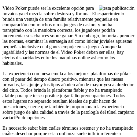
Video Poker puede ser la excelente opción para
novatos ya el mezcla sobre destreza y fortuna. El esparcimiento
brinda una ventaja de una familia relativamente pequeí±a en
comparación con muchos otros juegos de casino, y no ha
transpirado con la maniobra correcta, los jugadores podrán
incrementar sus chances sobre ganar. Sin embargo, importa aprender
las normas, examinar la estrategia así­ como iniciar joviales apuestas
pequeñas inclusive cual ganes empuje en su juego. Aunque la
jugabilidad y las normas de el Video Poker deben ser ellas, hay
ciertas disparidades entre los máquinas online así­ como los
habituales.
La experiencia con mesa emula a los mejores plataformas de póker
con el pasar del tiempo dinero positivo, mientras que las mesas
privadas, las ajonje y los tipos añaden aún de mayor yesca alrededor
del cirio. Todos brinda la plataforma fiable y no ha transpirado
afable para que te sea posible jugar falto preocupaciones. Todos
estos lugares no separado resultan ideales de pulir hacen de
prestaciones, suerte que también te proporcionan la experiencia
sobre juego de alta calidad a través de la patologí­a del túnel carpiano
variacií³n de opciones.
Es necesario saber bien cuáles términos sostener y no ha transpirado
cuáles desechar porque esta confianza suele influir referente a