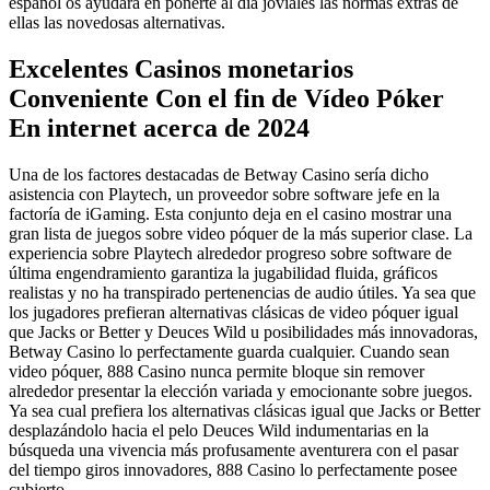
español os ayudará en ponerte al día joviales las normas extras de
ellas las novedosas alternativas.
Excelentes Casinos monetarios
Conveniente Con el fin de Vídeo Póker
En internet acerca de 2024
Una de los factores destacadas de Betway Casino serí­a dicho
asistencia con Playtech, un proveedor sobre software jefe en la
factoría de iGaming. Esta conjunto deja en el casino mostrar una
gran lista de juegos sobre video póquer de la más superior clase. La
experiencia sobre Playtech alrededor progreso sobre software de
última engendramiento garantiza la jugabilidad fluida, gráficos
realistas y no ha transpirado pertenencias de audio útiles. Ya sea que
los jugadores prefieran alternativas clásicas de video póquer igual
que Jacks or Better y Deuces Wild u posibilidades más innovadoras,
Betway Casino lo perfectamente guarda cualquier. Cuando sean
video póquer, 888 Casino nunca permite bloque sin remover
alrededor presentar la elección variada y emocionante sobre juegos.
Ya sea cual prefiera los alternativas clásicas igual que Jacks or Better
desplazándolo hacia el pelo Deuces Wild indumentarias en la
búsqueda una vivencia más profusamente aventurera con el pasar
del tiempo giros innovadores, 888 Casino lo perfectamente posee
cubierto.