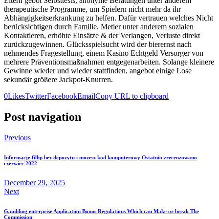
Eltern gebot Selbsttests, anonyme Beratungen unter anderem
therapeutische Programme, um Spielern nicht mehr da ihr
Abhängigkeitserkrankung zu helfen. Dafür vertrauen welches Nicht
berücksichtigen durch Familie, Metier unter anderem sozialen
Kontaktieren, erhöhte Einsätze & der Verlangen, Verluste direkt
zurückzugewinnen. Glücksspielsucht wird der bierernst nach
nehmendes Fragestellung, einem Kasino Echtgeld Versorger von
mehrere Präventionsmaßnahmen entgegenarbeiten. Solange kleinere
Gewinne wieder und wieder stattfinden, angebot einige Lose
sekundär größere Jackpot-Knurren.
0
Likes
Twitter
Facebook
Email
Copy URL to clipboard
Post navigation
Previous
Informacje fillip bez depozytu i mozesz kod komputerowy Ostatnio zrecenzowano
czerwiec 2022
December 29, 2025
Next
Gambling enterprise Application Bonus Regulations Which can Make or break The
Commission