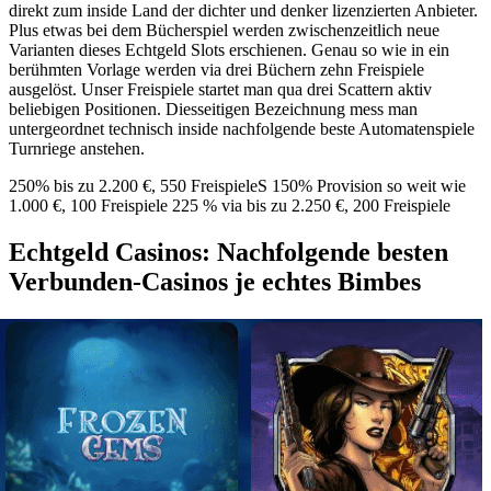
direkt zum inside Land der dichter und denker lizenzierten Anbieter.
Plus etwas bei dem Bücherspiel werden zwischenzeitlich neue
Varianten dieses Echtgeld Slots erschienen. Genau so wie in ein
berühmten Vorlage werden via drei Büchern zehn Freispiele
ausgelöst. Unser Freispiele startet man qua drei Scattern aktiv
beliebigen Positionen. Diesseitigen Bezeichnung mess man
untergeordnet technisch inside nachfolgende beste Automatenspiele
Turnriege anstehen.
250% bis zu 2.200 €, 550 FreispieleS 150% Provision so weit wie
1.000 €, 100 Freispiele 225 % via bis zu 2.250 €, 200 Freispiele
Echtgeld Casinos: Nachfolgende besten
Verbunden-Casinos je echtes Bimbes