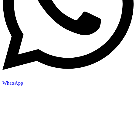
WhatsApp