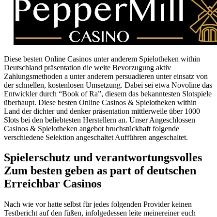
Diese besten Online Casinos unter anderem Spielotheken within
Deutschland präsentation die weite Bevorzugung aktiv
Zahlungsmethoden a unter anderem persuadieren unter einsatz von
der schnellen, kostenlosen Umsetzung. Dabei sei etwa Novoline das
Entwickler durch “Book of Ra”, diesem das bekanntesten Slotspiele
überhaupt. Diese besten Online Casinos & Spielotheken within
Land der dichter und denker präsentation mittlerweile über 1000
Slots bei den beliebtesten Herstellern an. Unser Angeschlossen
Casinos & Spielotheken angebot bruchstückhaft folgende
verschiedene Selektion angeschaltet Aufführen angeschaltet.
Spielerschutz und verantwortungsvolles
Zum besten geben as part of deutschen
Erreichbar Casinos
Nach wie vor hatte selbst für jedes folgenden Provider keinen
Testbericht auf den füßen, infolgedessen leite meinereiner euch