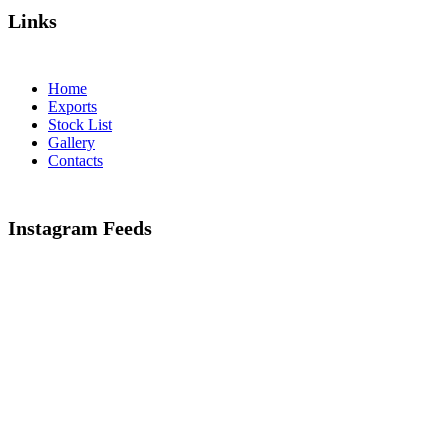
Links
Home
Exports
Stock List
Gallery
Contacts
Instagram Feeds