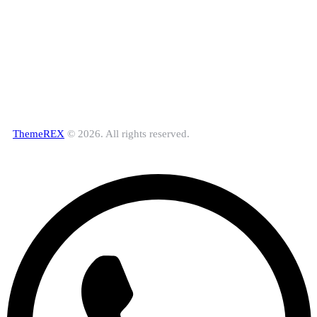
ThemeREX
© 2026. All rights reserved.