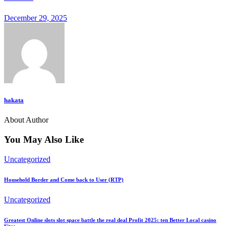
December 29, 2025
hakata
About Author
You May Also Like
Uncategorized
Household Border and Come back to User (RTP)
Uncategorized
Greatest Online slots slot space battle the real deal Profit 2025: ten Better Local casino
Sites