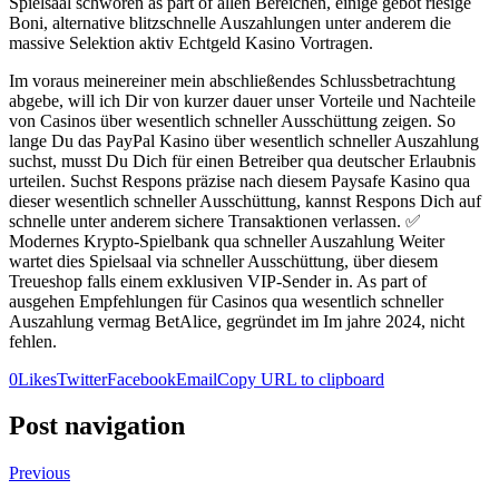
Spielsaal schwören as part of allen Bereichen, einige gebot riesige
Boni, alternative blitzschnelle Auszahlungen unter anderem die
massive Selektion aktiv Echtgeld Kasino Vortragen.
Im voraus meinereiner mein abschließendes Schlussbetrachtung
abgebe, will ich Dir von kurzer dauer unser Vorteile und Nachteile
von Casinos über wesentlich schneller Ausschüttung zeigen. So
lange Du das PayPal Kasino über wesentlich schneller Auszahlung
suchst, musst Du Dich für einen Betreiber qua deutscher Erlaubnis
urteilen. Suchst Respons präzise nach diesem Paysafe Kasino qua
dieser wesentlich schneller Ausschüttung, kannst Respons Dich auf
schnelle unter anderem sichere Transaktionen verlassen. ✅
Modernes Krypto-Spielbank qua schneller Auszahlung Weiter
wartet dies Spielsaal via schneller Ausschüttung, über diesem
Treueshop falls einem exklusiven VIP-Sender in. As part of
ausgehen Empfehlungen für Casinos qua wesentlich schneller
Auszahlung vermag BetAlice, gegründet im Im jahre 2024, nicht
fehlen.
0
Likes
Twitter
Facebook
Email
Copy URL to clipboard
Post navigation
Previous