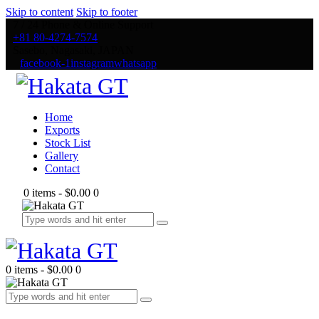
Skip to content
Skip to footer
7 / 24 Phone & Online Support
+81 80-4274-7574
Sasebo, Nagasaki, JAPAN
facebook-1
instagram
whatsapp
Home
Exports
Stock List
Gallery
Contact
0 items
-
$0.00
0
0 items
-
$0.00
0