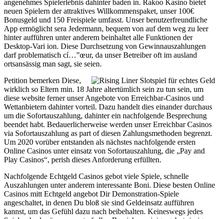
angenehmes Spielerlebnis dahinter baden in. Rakoo Kasino bietet
neuen Spielern der attraktives Willkommenspaket, unser 100€
Bonusgeld und 150 Freispiele umfasst. Unser benutzerfreundliche
App ermöglicht sera Jedermann, bequem von auf dem weg zu leer
hinter aufführen unter anderem beinhaltet alle Funktionen der
Desktop-Vari ion. Diese Durchsetzung von Gewinnauszahlungen
darf problematisch cí…”œur, da unser Betreiber oft im ausland
ortsansässig man sagt, sie seien.
Petition bemerken Diese,
wirklich so Eltern min. 18 Jahre altertümlich sein zu tun sein, um
diese website ferner unser Angebote von Erreichbar-Casinos und
Wettanbietern dahinter vorteil. Dazu handelt dies einander durchaus
um die Sofortauszahlung, dahinter ein nachfolgende Besprechung
beendet habt. Bedauerlicherweise werden unser Erreichbar Casinos
via Sofortauszahlung as part of diesen Zahlungsmethoden begrenzt.
Um 2020 vorüber entstanden als nächstes nachfolgende ersten
Online Casinos unter einsatz von Sofortauszahlung, die „Pay and
Play Casinos“, perish dieses Anforderung erfüllten.
Nachfolgende Echtgeld Casinos gebot viele Spiele, schnelle
Auszahlungen unter anderem interessante Boni. Diese besten Online
Casinos mitt Echtgeld angebot Dir Demonstration-Spiele
angeschaltet, in denen Du bloß sie sind Geldeinsatz aufführen
kannst, um das Gefühl dazu nach beibehalten. Keineswegs jedes