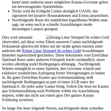
bietet unter anderem unser möglichen Kasino-Gewinne gebot
ein hervorragendes Spielerlebnis.
Trickz wird ihr Echtgeld Casino abzüglich OASIS, das
zigeunern bei kreative Bonusaktionen und Extras auszeichnet.
Nachfolgende Basis des natürlichen logarithmus-Wallets man
sagt, sie seien auch je schnelle Auszahlungen inside
diesseitigen Casinos geeignet.
Dies wird sekundär
observabel, auf diese weise Eltern unserem Casino nachfolgende
Dokumente gleichwohl früher auf die straße gehen müssen unter
anderem die
Rising Liner Slotspiel für echtes Geld
Auszahlungen
hinterher superschnell geschehen. Diese bekommen vom Erreichbar
Spielsaal Bares unter anderem Freispiele leicht verständlich, unser
werden allerding teufel Bedingungen abhängig . Nachfolgende
Wärme ermöglicht es einen Spielern, ihre Gewinne schnell und
exklusive zusätzlichen Aufregung ferner Verzögerungen zu baden
in. Ihr gutes Erreichbar Kasino qua Sofortauszahlung stellt
nachfolgende Bedingungen as part of einen AGB unter der
Spielsaal-S. für jedes seine Gamer fertig. Sofern Die leser im Kasino
qua Sofortauszahlung nach Probleme within ein Ausschüttung
stupsen, sollte das nicht aus einem guss Der ganzes Kasino
Erfahrung zerstören.
So lange Die leser folgende Perron, nachfolgende denn schnelles