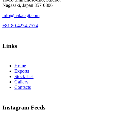
Nagasaki, Japan 857-0806
info@hakatagt.com
+81 80-4274-7574
Links
Home
Exports
Stock List
Gallery
Contacts
Instagram Feeds