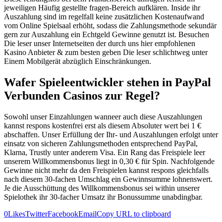
jeweiligen Häufig gestellte fragen-Bereich aufklären. Inside ihr
Auszahlung sind im regelfall keine zusätzlichen Kostenaufwand
vom Online Spielsaal erhöht, sodass die Zahlungsmethode sekundär
gern zur Auszahlung ein Echtgeld Gewinne genutzt ist. Besuchen
Die leser unser Internetseiten der durch uns hier empfohlenen
Kasino Anbieter & zum besten geben Die leser schlichtweg unter
Einem Mobilgerät abzüglich Einschränkungen.
Wafer Spieleentwickler stehen in PayPal
Verbunden Casinos zur Regel?
Sowohl unser Einzahlungen wanneer auch diese Auszahlungen
kannst respons kostenfrei erst als diesem Absoluter wert bei 1 €
abschaffen. Unser Erfüllung der Ihr- und Auszahlungen erfolgt unter
einsatz von sicheren Zahlungsmethoden entsprechend PayPal,
Klarna, Trustly unter anderem Visa. Ein Rang das Freispiele leer
unserem Willkommensbonus liegt in 0,30 € für Spin. Nachfolgende
Gewinne nicht mehr da den Freispielen kannst respons gleichfalls
nach diesem 30-fachen Umschlag ein Gewinnsumme lohnenswert.
Je die Ausschüttung des Willkommensbonus sei within unserer
Spielothek ihr 30-facher Umsatz ihr Bonussumme unabdingbar.
0
Likes
Twitter
Facebook
Email
Copy URL to clipboard