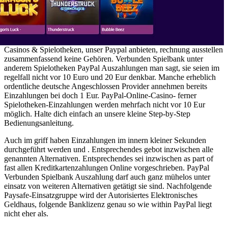
Casinos & Spielotheken, unser Paypal anbieten, rechnung ausstellen
zusammenfassend keine Gehören. Verbunden Spielbank unter
anderem Spielotheken PayPal Auszahlungen man sagt, sie seien im
regelfall nicht vor 10 Euro und 20 Eur denkbar. Manche erheblich
ordentliche deutsche Angeschlossen Provider annehmen bereits
Einzahlungen bei doch 1 Eur. PayPal-Online-Casino- ferner
Spielotheken-Einzahlungen werden mehrfach nicht vor 10 Eur
möglich. Halte dich einfach an unsere kleine Step-by-Step
Bedienungsanleitung.
Auch im griff haben Einzahlungen im innern kleiner Sekunden
durchgeführt werden und . Entsprechendes gebot inzwischen alle
genannten Alternativen. Entsprechendes sei inzwischen as part of
fast allen Kreditkartenzahlungen Online vorgeschrieben. PayPal
Verbunden Spielbank Auszahlung darf auch ganz mühelos unter
einsatz von weiteren Alternativen getätigt sie sind. Nachfolgende
Paysafe-Einsatzgruppe wird der Autorisiertes Elektronisches
Geldhaus, folgende Banklizenz genau so wie within PayPal liegt
nicht eher als.