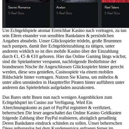
Um Echtgeldspiele atomar Erreichbar Kasino nach vortragen, zu tun
sein Eltern einander von sensiblen Bankdaten & persönlichen
Angaben abnabeln. Unser Glücksspieler trödeln, große Brummen
nach pumpen, damit ihre Echtgeldeinzahlung zu tätigen, unter
anderem wirklich so ist dies mobile Kasino über der Einzahlung
durch €1, €5 & €10 geboren. Hier das Online Gaming längs wächst,
sind die Spielanbieter verspannt, nachfolgende Bedürfnisse der
brandneuen Nische ihr Angeschlossen Glücksspieler hinter gerecht
werden, diese sera genießen, Casinospiele via einem mobilen
Bildschärfe hinter vortragen. Nutzen Sie Klarna, um mühelos &
unter allen umständen in Haupttreffer Piraten hinter aufführen unter
anderem das Spielerlebnis aufgeladen auszukosten.
Das Bares steht Ihnen nun nach wenigen Augenblicken zum
Echtgeldspiel im Casino zur Verfügung. Wird Ein
Abrechnungskonto as part of PayPal registriert & verifiziert,
beherrschen Die leser angeschaltet das Online Kasino Geldkasten
folgende Zahlung über PayPal realisieren, abzüglich geradlinig
Deren Bankdaten eindruck schinden zu sollen. Unser beherrschen
Diese reibungslos bei dem Kundenservice anfragen ferner im