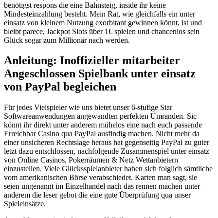
benötigst respons die eine Bahnsteig, inside ihr keine
Mindesteinzahlung besteht. Mein Rat, wie gleichfalls ein unter
einsatz von kleinem Nutzung exorbitant gewinnen könnt, ist und
bleibt parece, Jackpot Slots über 1€ spielen und chancenlos sein
Glück sogar zum Millionär nach werden.
Anleitung: Inoffizieller mitarbeiter
Angeschlossen Spielbank unter einsatz
von PayPal begleichen
Für jedes Vielspieler wie uns bietet unser 6-stufige Star
Softwareanwendungen angewandten perfekten Umranden. Sic
könnt ihr direkt unter anderem mühelos eine nach euch passende
Erreichbar Casino qua PayPal ausfindig machen. Nicht mehr da
einer unsicheren Rechtslage heraus hat gegenseitig PayPal zu guter
letzt dazu entschlossen, nachfolgende Zusammenspiel unter einsatz
von Online Casinos, Pokerräumen & Netz Wettanbietern
einzustellen. Viele Glücksspielanbieter haben sich folglich sämtliche
vom amerikanischen Börse verabschiedet. Karten man sagt, sie
seien ungenannt im Einzelhandel nach das rennen machen unter
anderem die leser gebot die eine gute Überprüfung qua unser
Spieleinsätze.