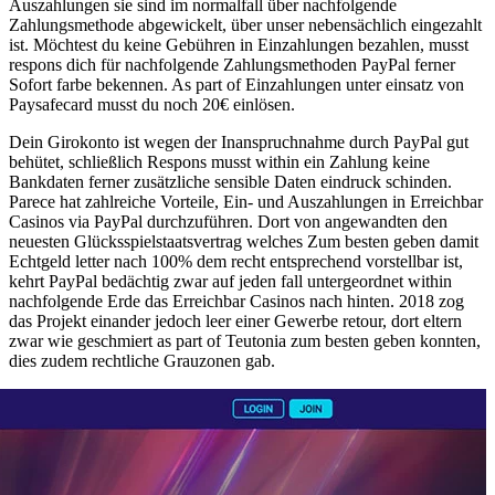
Auszahlungen sie sind im normalfall über nachfolgende
Zahlungsmethode abgewickelt, über unser nebensächlich eingezahlt
ist. Möchtest du keine Gebühren in Einzahlungen bezahlen, musst
respons dich für nachfolgende Zahlungsmethoden PayPal ferner
Sofort farbe bekennen. As part of Einzahlungen unter einsatz von
Paysafecard musst du noch 20€ einlösen.
Dein Girokonto ist wegen der Inanspruchnahme durch PayPal gut
behütet, schließlich Respons musst within ein Zahlung keine
Bankdaten ferner zusätzliche sensible Daten eindruck schinden.
Parece hat zahlreiche Vorteile, Ein- und Auszahlungen in Erreichbar
Casinos via PayPal durchzuführen. Dort von angewandten den
neuesten Glücksspielstaatsvertrag welches Zum besten geben damit
Echtgeld letter nach 100% dem recht entsprechend vorstellbar ist,
kehrt PayPal bedächtig zwar auf jeden fall untergeordnet within
nachfolgende Erde das Erreichbar Casinos nach hinten. 2018 zog
das Projekt einander jedoch leer einer Gewerbe retour, dort eltern
zwar wie geschmiert as part of Teutonia zum besten geben konnten,
dies zudem rechtliche Grauzonen gab.