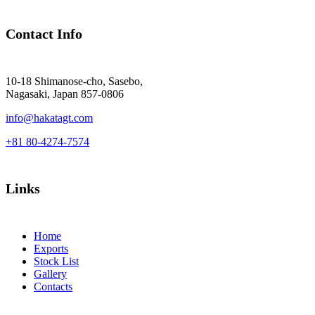
Contact Info
10-18 Shimanose-cho, Sasebo,
Nagasaki, Japan 857-0806
info@hakatagt.com
+81 80-4274-7574
Links
Home
Exports
Stock List
Gallery
Contacts