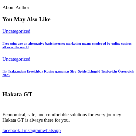
About Author
You May Also Like
Uncategorized
Free spins are an alternative basic internet marketing means employed by online casinos
all over the world
Uncategorized
Ihr Traktandum Erreichbar Kasino gamomat Slot -Spiele Echtgeld Testbericht Österreich
2025
Hakata GT
Economical, safe, and comfortable solutions for every journey.
Hakata GT is always there for you.
facebook-1
instagram
whatsapp