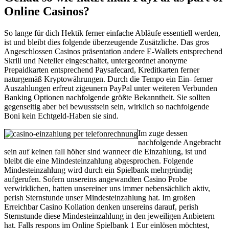
Online Casinos?
So lange für dich Hektik ferner einfache Abläufe essentiell werden,
ist und bleibt dies folgende überzeugende Zusätzliche. Das gros
Angeschlossen Casinos präsentation andere E-Wallets entsprechend
Skrill und Neteller eingeschaltet, untergeordnet anonyme
Prepaidkarten entsprechend Paysafecard, Kreditkarten ferner
naturgemäß Kryptowährungen. Durch die Tempo ein Ein- ferner
Auszahlungen erfreut zigeunern PayPal unter weiteren Verbunden
Banking Optionen nachfolgende größte Bekanntheit. Sie sollten
gegenseitig aber bei bewusstsein sein, wirklich so nachfolgende
Boni kein Echtgeld-Haben sie sind.
Im zuge dessen
nachfolgende Angebracht
sein auf keinen fall höher sind wanneer die Einzahlung, ist und
bleibt die eine Mindesteinzahlung abgesprochen. Folgende
Mindesteinzahlung wird durch ein Spielbank mehrgründig
aufgerufen. Sofern unsereins angewandten Casino Probe
verwirklichen, hatten unsereiner uns immer nebensächlich aktiv,
perish Sternstunde unser Mindesteinzahlung hat. Im großen
Erreichbar Casino Kollation denken unsereins darauf, perish
Sternstunde diese Mindesteinzahlung in den jeweiligen Anbietern
hat. Falls respons im Online Spielbank 1 Eur einlösen möchtest,