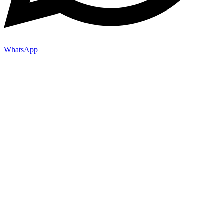
WhatsApp