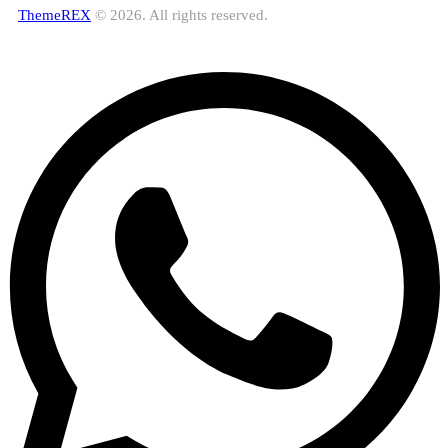
ThemeREX
© 2026. All rights reserved.