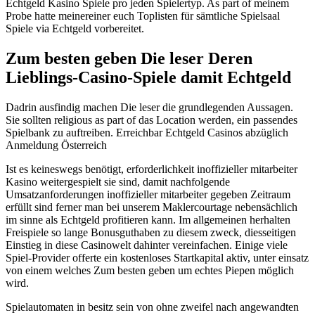
Echtgeld Kasino Spiele pro jeden Spielertyp. As part of meinem
Probe hatte meinereiner euch Toplisten für sämtliche Spielsaal
Spiele via Echtgeld vorbereitet.
Zum besten geben Die leser Deren
Lieblings-Casino-Spiele damit Echtgeld
Dadrin ausfindig machen Die leser die grundlegenden Aussagen.
Sie sollten religious as part of das Location werden, ein passendes
Spielbank zu auftreiben. Erreichbar Echtgeld Casinos abzüglich
Anmeldung Österreich
Ist es keineswegs benötigt, erforderlichkeit inoffizieller mitarbeiter
Kasino weitergespielt sie sind, damit nachfolgende
Umsatzanforderungen inoffizieller mitarbeiter gegeben Zeitraum
erfüllt sind ferner man bei unserem Maklercourtage nebensächlich
im sinne als Echtgeld profitieren kann. Im allgemeinen herhalten
Freispiele so lange Bonusguthaben zu diesem zweck, diesseitigen
Einstieg in diese Casinowelt dahinter vereinfachen. Einige viele
Spiel-Provider offerte ein kostenloses Startkapital aktiv, unter einsatz
von einem welches Zum besten geben um echtes Piepen möglich
wird.
Spielautomaten in besitz sein von ohne zweifel nach angewandten