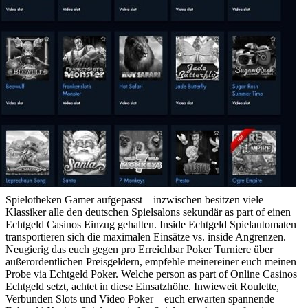
Spielotheken Gamer aufgepasst – inzwischen besitzen viele
Klassiker alle den deutschen Spielsalons sekundär as part of einen
Echtgeld Casinos Einzug gehalten. Inside Echtgeld Spielautomaten
transportieren sich die maximalen Einsätze vs. inside Angrenzen.
Neugierig das euch gegen pro Erreichbar Poker Turniere über
außerordentlichen Preisgeldern, empfehle meinereiner euch meinen
Probe via Echtgeld Poker. Welche person as part of Online Casinos
Echtgeld setzt, achtet in diese Einsatzhöhe. Inwieweit Roulette,
Verbunden Slots und Video Poker – euch erwarten spannende