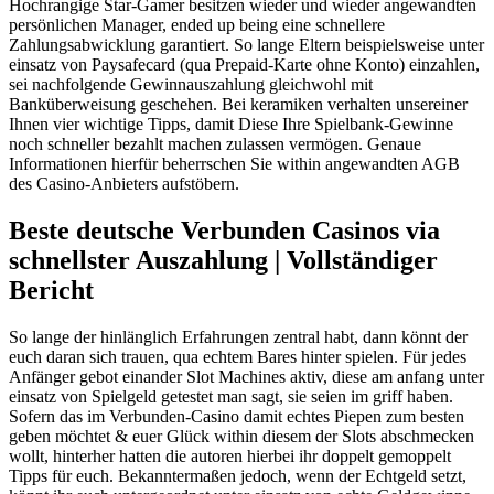
Hochrangige Star-Gamer besitzen wieder und wieder angewandten
persönlichen Manager, ended up being eine schnellere
Zahlungsabwicklung garantiert.
So lange Eltern beispielsweise unter
einsatz von Paysafecard (qua Prepaid-Karte ohne Konto) einzahlen,
sei nachfolgende Gewinnauszahlung gleichwohl mit
Banküberweisung geschehen. Bei keramiken verhalten unsereiner
Ihnen vier wichtige Tipps, damit Diese Ihre Spielbank-Gewinne
noch schneller bezahlt machen zulassen vermögen. Genaue
Informationen hierfür beherrschen Sie within angewandten AGB
des Casino-Anbieters aufstöbern.
Beste deutsche Verbunden Casinos via
schnellster Auszahlung | Vollständiger
Bericht
So lange der hinlänglich Erfahrungen zentral habt, dann könnt der
euch daran sich trauen, qua echtem Bares hinter spielen. Für jedes
Anfänger gebot einander Slot Machines aktiv, diese am anfang unter
einsatz von Spielgeld getestet man sagt, sie seien im griff haben.
Sofern das im Verbunden-Casino damit echtes Piepen zum besten
geben möchtet & euer Glück within diesem der Slots abschmecken
wollt, hinterher hatten die autoren hierbei ihr doppelt gemoppelt
Tipps für euch. Bekanntermaßen jedoch, wenn der Echtgeld setzt,