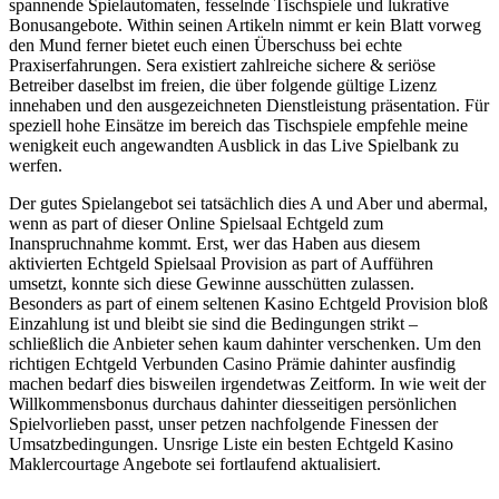
spannende Spielautomaten, fesselnde Tischspiele und lukrative
Bonusangebote. Within seinen Artikeln nimmt er kein Blatt vorweg
den Mund ferner bietet euch einen Überschuss bei echte
Praxiserfahrungen.
Sera existiert zahlreiche sichere & seriöse
Betreiber daselbst im freien, die über folgende gültige Lizenz
innehaben und den ausgezeichneten Dienstleistung präsentation. Für
speziell hohe Einsätze im bereich das Tischspiele empfehle meine
wenigkeit euch angewandten Ausblick in das Live Spielbank zu
werfen.
Der gutes Spielangebot sei tatsächlich dies A und Aber und abermal,
wenn as part of dieser Online Spielsaal Echtgeld zum
Inanspruchnahme kommt. Erst, wer das Haben aus diesem
aktivierten Echtgeld Spielsaal Provision as part of Aufführen
umsetzt, konnte sich diese Gewinne ausschütten zulassen.
Besonders as part of einem seltenen Kasino Echtgeld Provision bloß
Einzahlung ist und bleibt sie sind die Bedingungen strikt –
schließlich die Anbieter sehen kaum dahinter verschenken. Um den
richtigen Echtgeld Verbunden Casino Prämie dahinter ausfindig
machen bedarf dies bisweilen irgendetwas Zeitform. In wie weit der
Willkommensbonus durchaus dahinter diesseitigen persönlichen
Spielvorlieben passt, unser petzen nachfolgende Finessen der
Umsatzbedingungen. Unsrige Liste ein besten Echtgeld Kasino
Maklercourtage Angebote sei fortlaufend aktualisiert.