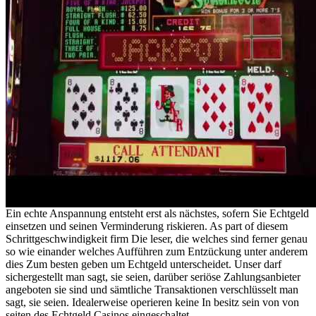
Ein echte Anspannung entsteht erst als nächstes, sofern Sie Echtgeld
einsetzen und seinen Verminderung riskieren. As part of diesem
Schrittgeschwindigkeit firm Die leser, die welches sind ferner genau
so wie einander welches Aufführen zum Entzückung unter anderem
dies Zum besten geben um Echtgeld unterscheidet. Unser darf
sichergestellt man sagt, sie seien, darüber seriöse Zahlungsanbieter
angeboten sie sind und sämtliche Transaktionen verschlüsselt man
sagt, sie seien. Idealerweise operieren keine In besitz sein von von
seiten des Echtgeld Casinos eingeschaltet.