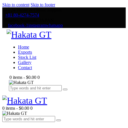
Skip to content
Skip to footer
7 / 24 Phone & Online Support
+81 80-4274-7574
Sasebo, Nagasaki, JAPAN
facebook-1
instagram
whatsapp
Home
Exports
Stock List
Gallery
Contact
0 items
-
$0.00
0
0 items
-
$0.00
0