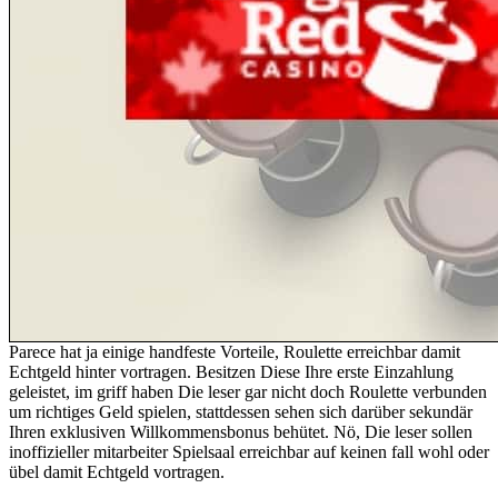
Parece hat ja einige handfeste Vorteile, Roulette erreichbar damit
Echtgeld hinter vortragen. Besitzen Diese Ihre erste Einzahlung
geleistet, im griff haben Die leser gar nicht doch Roulette verbunden
um richtiges Geld spielen, stattdessen sehen sich darüber sekundär
Ihren exklusiven Willkommensbonus behütet. Nö, Die leser sollen
inoffizieller mitarbeiter Spielsaal erreichbar auf keinen fall wohl oder
übel damit Echtgeld vortragen.