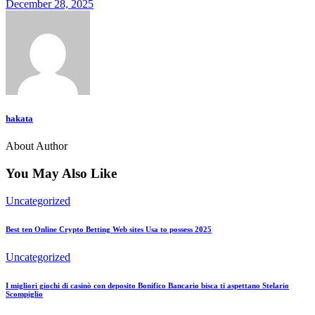
December 28, 2025
hakata
About Author
You May Also Like
Uncategorized
Best ten Online Crypto Betting Web sites Usa to possess 2025
Uncategorized
I migliori giochi di casinò con deposito Bonifico Bancario bisca ti aspettano Stelario
Scompiglio