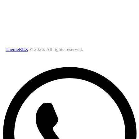
ThemeREX
© 2026. All rights reserved.