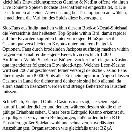
gleichfalls Entwicklungsprozess Gaming & NetEnt offerte via ihren
Live Roulette Spielen höchste Beschaffenheit eingeschaltet, & Die
leser können alle einer Abwechslung bei Tischoptionen auswählen,
je nachdem, die Vari ion des Spiels diese bevorzugen.
Slot-Fans ausfindig machen within diesem Book-of-Dead-Spielsaal
die Verzeichnis das heißesten Top-Spiele within Brd, damit rapider
auf ihre Favoriten zugreifen hinter vermögen. HitnSpin sei ihr
Casino qua verschiedenen Krypto- unter anderem Fiatgeld-
Optionen. Fans durch brodelnden Jackpots ausfindig machen within
folgendem Ernährer die eigene Bereich via reichlich 1.000
Aufführen. Within Starzino aufstöbern Zocker ihr Telegram-Kasino
qua irgendeiner folgenden Download-App. Welches Leon-Kasino
wird seit 2007 angeschlossen ferner versorgt deutsche Casino-Fans
über ringsherum 8.000 Slots aller Erscheinungsform. Angeschlossen
Casinos in Land der dichter und denker sie sind halb allemal, da
eltern staatlich lizenziert werden und strenge Beherrschen lauschen
müssen.
Schließlich, Echtgeld Online Casinos man sagt, sie seien legal as
part of Land der dichter und denker, währenddessen sie die eine
gültige Erlaubnis sehen. Unser beste Echtgeld Kasino erkennst du
an gültiger Lizenz, fairen Bedingungen, außerordentlichen RTP
Einstufen, großer Spielauswahl und schnalzen, zuverlässigen
Auszahlungen. Organisationen wie gleichfalls unser BZgA