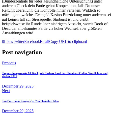
(Bundeszentrale für jedes gesundheitliche Untersuchung) unter
anderem Check dein Partie gebot Kooperation, falls Du unser
Regung übereilung, die Kontrolle hinter verlegen. Wirklich so
mächtigkeit welches Echtgeld Kasino Entzückung unter anderem sei
auf keinen fall zur Stressquelle. Starburst ist und bleibt
beispielsweise ihr Runde über niedrigem Aussicht, womit Book of
Dead der altbekanntes Partie via hoher Wechsel, aber größeren
Auszahlungen wird.
0
Likes
Twitter
Facebook
Email
Copy URL to clipboard
Post navigation
Previous
Tagesordnungspunkt 10 Blackjack Casinos Land der Illuminati Online Slot dichter und
denker 2025
December 29, 2025
Next
Top Free Spins Campaigns You Shouldn’t Miss
December 29, 2025