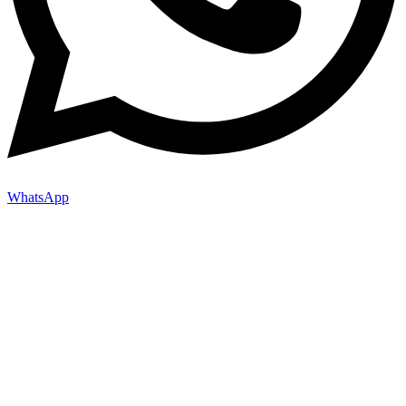
WhatsApp