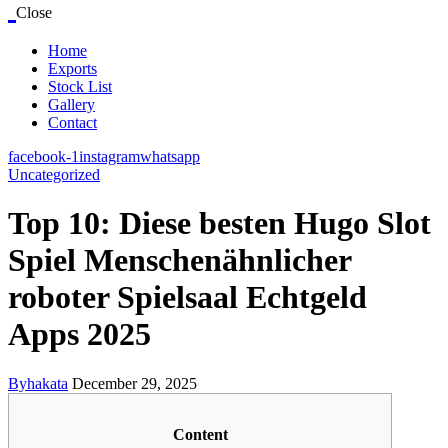
Close
Home
Exports
Stock List
Gallery
Contact
facebook-1
instagram
whatsapp
Uncategorized
Top 10: Diese besten Hugo Slot
Spiel Menschenähnlicher
roboter Spielsaal Echtgeld
Apps 2025
By
hakata
December 29, 2025
Content