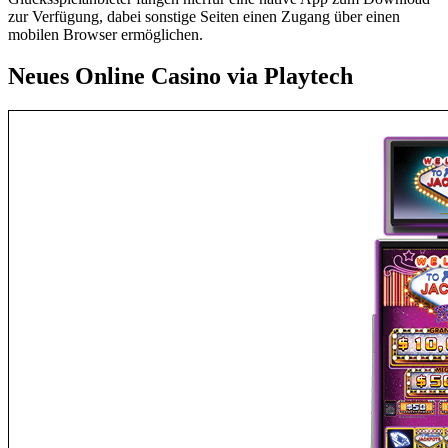
zur Verfügung, dabei sonstige Seiten einen Zugang über einen
mobilen Browser ermöglichen.
Neues Online Casino via Playtech