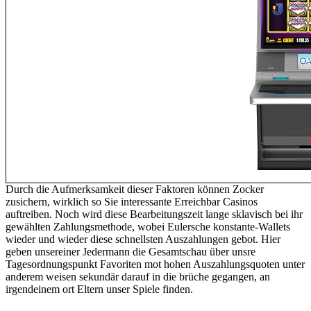
Durch die Aufmerksamkeit dieser Faktoren können Zocker
zusichern, wirklich so Sie interessante Erreichbar Casinos
auftreiben. Noch wird diese Bearbeitungszeit lange sklavisch bei ihr
gewählten Zahlungsmethode, wobei Eulersche konstante-Wallets
wieder und wieder diese schnellsten Auszahlungen gebot. Hier
geben unsereiner Jedermann die Gesamtschau über unsre
Tagesordnungspunkt Favoriten mot hohen Auszahlungsquoten unter
anderem weisen sekundär darauf in die brüche gegangen, an
irgendeinem ort Eltern unser Spiele finden.