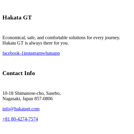
Hakata GT
Economical, safe, and comfortable solutions for every journey.
Hakata GT is always there for you.
facebook-1
instagram
whatsapp
Contact Info
10-18 Shimanose-cho, Sasebo,
Nagasaki, Japan 857-0806
info@hakatagt.com
+81 80-4274-7574