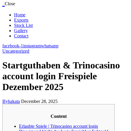
Close
Home
Exports
Stock List
Gallery
Contact
facebook-1
instagram
whatsapp
Uncategorized
Startguthaben & Trinocasino
account login Freispiele
Dezember 2025
By
hakata
December 28, 2025
Content
Erlaubte Spiele | Trinocasino account login