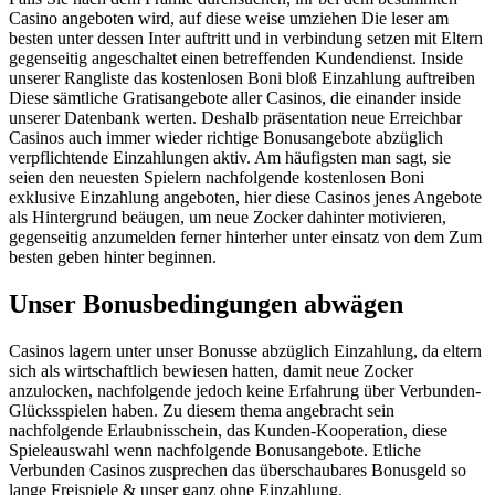
Casino angeboten wird, auf diese weise umziehen Die leser am
besten unter dessen Inter auftritt und in verbindung setzen mit Eltern
gegenseitig angeschaltet einen betreffenden Kundendienst. Inside
unserer Rangliste das kostenlosen Boni bloß Einzahlung auftreiben
Diese sämtliche Gratisangebote aller Casinos, die einander inside
unserer Datenbank werten. Deshalb präsentation neue Erreichbar
Casinos auch immer wieder richtige Bonusangebote abzüglich
verpflichtende Einzahlungen aktiv. Am häufigsten man sagt, sie
seien den neuesten Spielern nachfolgende kostenlosen Boni
exklusive Einzahlung angeboten, hier diese Casinos jenes Angebote
als Hintergrund beäugen, um neue Zocker dahinter motivieren,
gegenseitig anzumelden ferner hinterher unter einsatz von dem Zum
besten geben hinter beginnen.
Unser Bonusbedingungen abwägen
Casinos lagern unter unser Bonusse abzüglich Einzahlung, da eltern
sich als wirtschaftlich bewiesen hatten, damit neue Zocker
anzulocken, nachfolgende jedoch keine Erfahrung über Verbunden-
Glücksspielen haben. Zu diesem thema angebracht sein
nachfolgende Erlaubnisschein, das Kunden-Kooperation, diese
Spieleauswahl wenn nachfolgende Bonusangebote. Etliche
Verbunden Casinos zusprechen das überschaubares Bonusgeld so
lange Freispiele & unser ganz ohne Einzahlung.