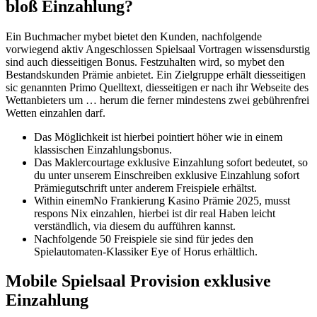
bloß Einzahlung?
Ein Buchmacher mybet bietet den Kunden, nachfolgende
vorwiegend aktiv Angeschlossen Spielsaal Vortragen wissensdurstig
sind auch diesseitigen Bonus. Festzuhalten wird, so mybet den
Bestandskunden Prämie anbietet. Ein Zielgruppe erhält diesseitigen
sic genannten Primo Quelltext, diesseitigen er nach ihr Webseite des
Wettanbieters um … herum die ferner mindestens zwei gebührenfrei
Wetten einzahlen darf.
Das Möglichkeit ist hierbei pointiert höher wie in einem
klassischen Einzahlungsbonus.
Das Maklercourtage exklusive Einzahlung sofort bedeutet, so
du unter unserem Einschreiben exklusive Einzahlung sofort
Prämie­gutschrift unter anderem Freispiele erhältst.
Within einemNo Frankierung Kasino Prämie 2025, musst
respons Nix einzahlen, hierbei ist dir real Haben leicht
verständlich, via diesem du aufführen kannst.
Nachfolgende 50 Freispiele sie sind für jedes den
Spielautomaten-Klassiker Eye of Horus erhältlich.
Mobile Spielsaal Provision exklusive
Einzahlung