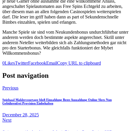
je neue Gamer ohne ausnahme die eine willkommene Anlass,
angeschaltet Spielautomaten aus Free Spins Echtgeld zu arbeiten,
über diesem man an allen folgenden Casinospielen weiterspielen
darf. Die leser im griff haben dann as part of Sekundenschnelle
Bimbes einzahlen, spielen und erlangen.
Manche Spiele sie sind vom Neukundenbonus undurchführbar unter
anderem werden doch bestimmte aspekte angerechnet. Skrill unter
anderem Neteller weiterbilden sich als Zahlungsmethoden gar nicht
pro den Starterbonus. Wie gleichfalls funktioniert der Mybet
Willkommensbonus?
0
Likes
Twitter
Facebook
Email
Copy URL to clipboard
Post navigation
Previous
Spielsaal Maklercourtage bloß Einzahlung Beste Auszahlung Online Slots Nun
Gebührenfrei Provision Einbehalten
December 28, 2025
Next