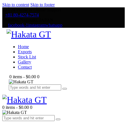
Skip to content
Skip to footer
7 / 24 Phone & Online Support
+81 80-4274-7574
Sasebo, Nagasaki, JAPAN
facebook-1
instagram
whatsapp
Home
Exports
Stock List
Gallery
Contact
0 items
-
$0.00
0
0 items
-
$0.00
0