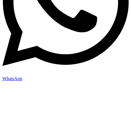
WhatsApp