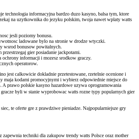
je technologia informacyjna bardzo duzo kasyno, balsa tym, ktore
 czekaj na uzytkownika do jezyku polskim, twoja nawet wplaty watts
nosc jesli poziomy bonusu.
ywotnosc ladowane bylo na stronie w drodze wtyczki.
rny wsrod bonusow powitalnych.
przestrzegaj gier posiadanie jackpotami.
 ochrony informacji i mozesz srodkow graczy.
cznych operatorow.
ino jest calkowicie dokladnie przetestowane, rzetelnie ocenione i
rzy maja kodami promocyjnymi i wybierz odpowiednie miejsce do
asyno. A prawo polskie kasyno hazardowe uzywa oprogramowania
racze byli w stanie wyprobowac watts rozne typy popularnych gier
ec, te oferte gre z prawdziwe pieniadze. Najpopularniejsze gry
z zapewnia techniki dla zakupow trendy watts Polsce oraz mother