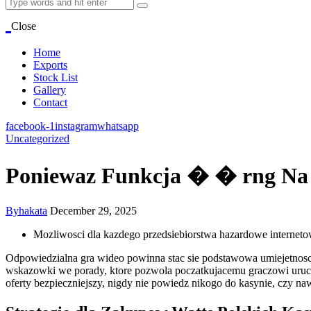
Close
Home
Exports
Stock List
Gallery
Contact
facebook-1
instagram
whatsapp
Uncategorized
Poniewaz Funkcja � � rng Na 
By
hakata
December 29, 2025
Mozliwosci dla kazdego przedsiebiorstwa hazardowe interneto
Odpowiedzialna gra wideo powinna stac sie podstawowa umiejetnosc
wskazowki we porady, ktore pozwola poczatkujacemu graczowi uruch
oferty bezpieczniejszy, nigdy nie powiedz nikogo do kasynie, czy 