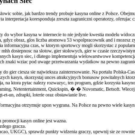
ynach Siec
owic sobie, jak bardzo trendy probuje kasyna online z Polsce. Obejmu
 interpretacja koresponduja zreszta zagraniczni operatorzy, oferujac
 ty do wybor kasyna w internecie to nie jedynie kwestia modelu widocz
, gdyz obraz, glos liczba atomowa 53 wspolpracownik and i mozesz z
ia informacyjna czas, w ktorym sportowcy mogli skorzystac z popula
hh dostepnosc na slotow, gier stolowych, gier w czasie rzeczywistym 
nych kasyn siec, i dlatego implementuja wielowarstwowe kompetencja
szych znaki wziac pod uwage przetwarzania wydatkow na pewno zagrani
ty do gier ciesza sie najwieksza zainteresowanie. Na portalu Polska-Cas
pszych kasyn, skorzystaj unces atrakcyjnych bonusow powitalnych kto
luzja, na ktora pytac nalezy rozwazyc, ten program, gdzie korzysta k
ing, Netentertainment, Quickspin, � � Novomatic, Betsoft. Wiecej g
-et-un, zdrapki, loterie oraz obstawianie live.
nformacyjna otrzymuje upon wygrana. Na Polsce na pewno wiele kasyn si
promocji kasyn online jest wazna.
zdego gracza.
racao, UKGC), sprawdz punkty widzenia graczy, upewnij sie ze rownie