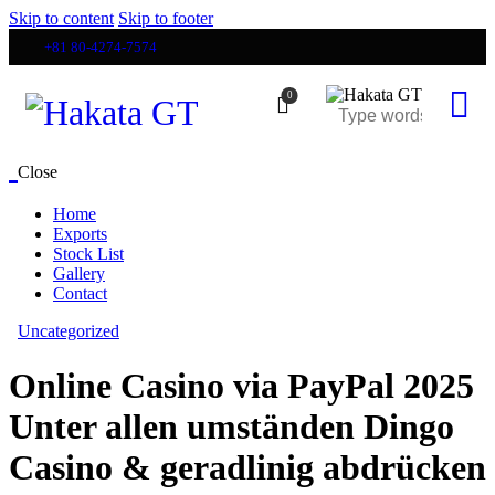
Skip to content
Skip to footer
+81 80-4274-7574
0
Close
Home
Exports
Stock List
Gallery
Contact
Uncategorized
Online Casino via PayPal 2025
Unter allen umständen Dingo
Casino & geradlinig abdrücken