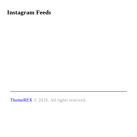
Instagram Feeds
ThemeREX
© 2026. All rights reserved.