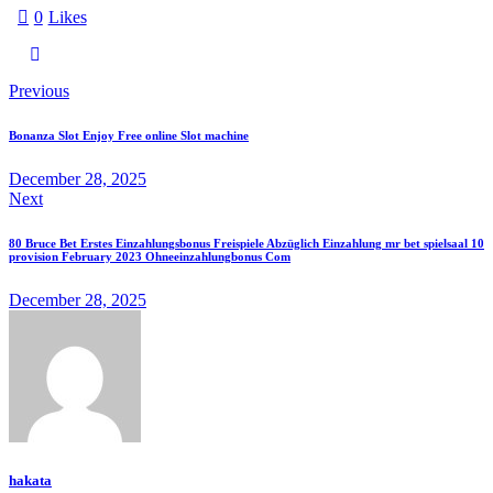
0
Likes
Previous
Bonanza Slot Enjoy Free online Slot machine
December 28, 2025
Next
80 Bruce Bet Erstes Einzahlungsbonus Freispiele Abzüglich Einzahlung mr bet spielsaal 10
provision February 2023 Ohneeinzahlungbonus Com
December 28, 2025
hakata