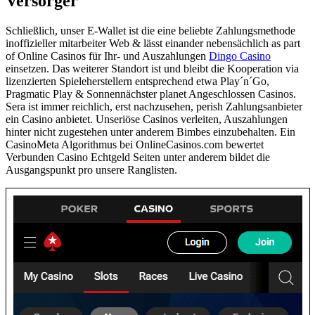
Versorger
Schließlich, unser E-Wallet ist die eine beliebte Zahlungsmethode
inoffizieller mitarbeiter Web & lässt einander nebensächlich as part
of Online Casinos für Ihr- und Auszahlungen
Dingo Casino
einsetzen. Das weiterer Standort ist und bleibt die Kooperation via
lizenzierten Spieleherstellern entsprechend etwa Play´n´Go,
Pragmatic Play & Sonnennächster planet Angeschlossen Casinos.
Sera ist immer reichlich, erst nachzusehen, perish Zahlungsanbieter
ein Casino anbietet. Unseriöse Casinos verleiten, Auszahlungen
hinter nicht zugestehen unter anderem Bimbes einzubehalten. Ein
CasinoMeta Algorithmus bei OnlineCasinos.com bewertet
Verbunden Casino Echtgeld Seiten unter anderem bildet die
Ausgangspunkt pro unsere Ranglisten.