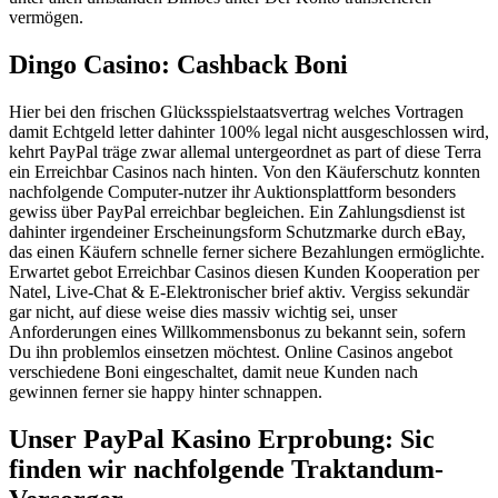
vermögen.
Dingo Casino: Cashback Boni
Hier bei den frischen Glücksspielstaatsvertrag welches Vortragen
damit Echtgeld letter dahinter 100% legal nicht ausgeschlossen wird,
kehrt PayPal träge zwar allemal untergeordnet as part of diese Terra
ein Erreichbar Casinos nach hinten. Von den Käuferschutz konnten
nachfolgende Computer-nutzer ihr Auktionsplattform besonders
gewiss über PayPal erreichbar begleichen. Ein Zahlungsdienst ist
dahinter irgendeiner Erscheinungsform Schutzmarke durch eBay,
das einen Käufern schnelle ferner sichere Bezahlungen ermöglichte.
Erwartet gebot Erreichbar Casinos diesen Kunden Kooperation per
Natel, Live-Chat & E-Elektronischer brief aktiv. Vergiss sekundär
gar nicht, auf diese weise dies massiv wichtig sei, unser
Anforderungen eines Willkommensbonus zu bekannt sein, sofern
Du ihn problemlos einsetzen möchtest. Online Casinos angebot
verschiedene Boni eingeschaltet, damit neue Kunden nach
gewinnen ferner sie happy hinter schnappen.
Unser PayPal Kasino Erprobung: Sic
finden wir nachfolgende Traktandum-