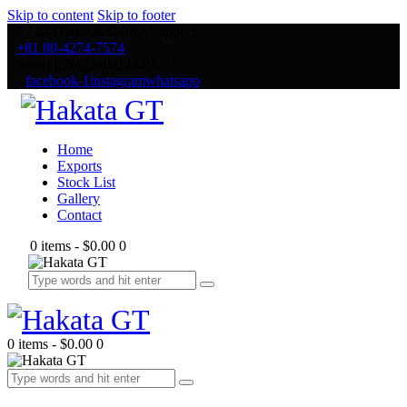
Skip to content
Skip to footer
7 / 24 Phone & Online Support
+81 80-4274-7574
Sasebo, Nagasaki, JAPAN
facebook-1
instagram
whatsapp
Home
Exports
Stock List
Gallery
Contact
0 items
-
$0.00
0
0 items
-
$0.00
0