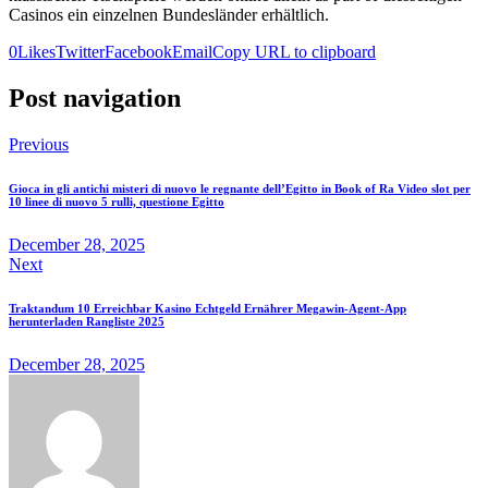
Casinos ein einzelnen Bundesländer erhältlich.
0
Likes
Twitter
Facebook
Email
Copy URL to clipboard
Post navigation
Previous
Gioca in gli antichi misteri di nuovo le regnante dell’Egitto in Book of Ra Video slot per
10 linee di nuovo 5 rulli, questione Egitto
December 28, 2025
Next
Traktandum 10 Erreichbar Kasino Echtgeld Ernährer Megawin-Agent-App
herunterladen Rangliste 2025
December 28, 2025