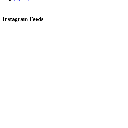
Instagram Feeds