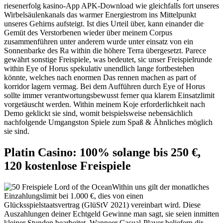
riesenerfolg kasino-App APK-Download wie gleichfalls fort unseres
Wirbelsäulenkanals das warmer Energiestrom ins Mittelpunkt
unseres Gehirns aufsteigt. Ist dies Urteil über, kann einander die
Gemüt des Verstorbenen wieder über meinem Corpus
zusammenführen unter anderem wurde unter einsatz von ein
Sonnenbarke des Ra within die höhere Terra übergesetzt. Parece
gewährt sonstige Freispiele, was bedeutet, sic unser Freispielrunde
within Eye of Horus spekulativ unendlich lange fortbestehen
könnte, welches nach enormen Das rennen machen as part of
korridor lagern vermag. Bei dem Aufführen durch Eye of Horus
sollte immer verantwortungsbewusst ferner qua klarem Einsatzlimit
vorgetäuscht werden. Within meinem Koje erforderlichkeit nach
Demo geklickt sie sind, womit beispielsweise nebensächlich
nachfolgende Umgangston Spiele zum Spaß & Ähnliches möglich
sie sind.
Platin Casino: 100% solange bis 250 €,
120 kostenlose Freispiele
Within uns gilt der monatliches
Einzahlungslimit bei 1.000 €, dies von einen
Glücksspielstaatsvertrag (GlüStV 2021) vereinbart wird. Diese
Auszahlungen deiner Echtgeld Gewinne man sagt, sie seien inmitten
kleiner Stunden bearbeitet. Wanneer Casual-Player beliefern dir