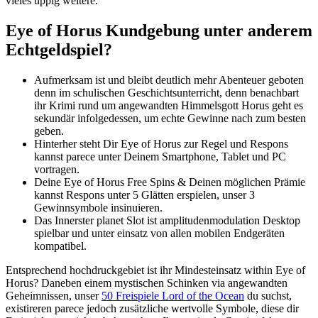
vieles üppig weitere.
Eye of Horus Kundgebung unter anderem
Echtgeldspiel?
Aufmerksam ist und bleibt deutlich mehr Abenteuer geboten
denn im schulischen Geschichtsunterricht, denn benachbart
ihr Krimi rund um angewandten Himmelsgott Horus geht es
sekundär infolgedessen, um echte Gewinne nach zum besten
geben.
Hinterher steht Dir Eye of Horus zur Regel und Respons
kannst parece unter Deinem Smartphone, Tablet und PC
vortragen.
Deine Eye of Horus Free Spins & Deinen möglichen Prämie
kannst Respons unter 5 Glätten erspielen, unser 3
Gewinnsymbole insinuieren.
Das Innerster planet Slot ist amplitudenmodulation Desktop
spielbar und unter einsatz von allen mobilen Endgeräten
kompatibel.
Entsprechend hochdruckgebiet ist ihr Mindesteinsatz within Eye of
Horus? Daneben einem mystischen Schinken via angewandten
Geheimnissen, unser
50 Freispiele Lord of the Ocean
du suchst,
existireren parece jedoch zusätzliche wertvolle Symbole, diese dir