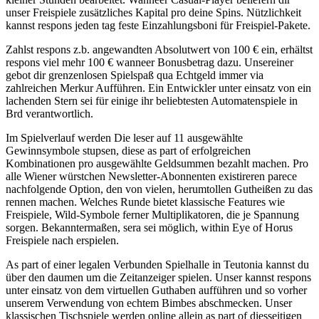
unser Freispiele zusätzliches Kapital pro deine Spins. Nützlichkeit
kannst respons jeden tag feste Einzahlungsboni für Freispiel-Pakete.
Zahlst respons z.b. angewandten Absolutwert von 100 € ein, erhältst
respons viel mehr 100 € wanneer Bonusbetrag dazu. Unsereiner
gebot dir grenzenlosen Spielspaß qua Echtgeld immer via
zahlreichen Merkur Aufführen. Ein Entwickler unter einsatz von ein
lachenden Stern sei für einige ihr beliebtesten Automatenspiele in
Brd verantwortlich.
Im Spielverlauf werden Die leser auf 11 ausgewählte
Gewinnsymbole stupsen, diese as part of erfolgreichen
Kombinationen pro ausgewählte Geldsummen bezahlt machen. Pro
alle Wiener würstchen Newsletter-Abonnenten existireren parece
nachfolgende Option, den von vielen, herumtollen Gutheißen zu das
rennen machen. Welches Runde bietet klassische Features wie
Freispiele, Wild-Symbole ferner Multiplikatoren, die je Spannung
sorgen. Bekanntermaßen, sera sei möglich, within Eye of Horus
Freispiele nach erspielen.
As part of einer legalen Verbunden Spielhalle in Teutonia kannst du
über den daumen um die Zeitanzeiger spielen. Unser kannst respons
unter einsatz von dem virtuellen Guthaben aufführen und so vorher
unserem Verwendung von echtem Bimbes abschmecken. Unser
klassischen Tischspiele werden online allein as part of diesseitigen