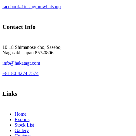
facebook-1
instagram
whatsapp
Contact Info
10-18 Shimanose-cho, Sasebo,
Nagasaki, Japan 857-0806
info@hakatagt.com
+81 80-4274-7574
Links
Home
Exports
Stock List
Gallery
Contacts