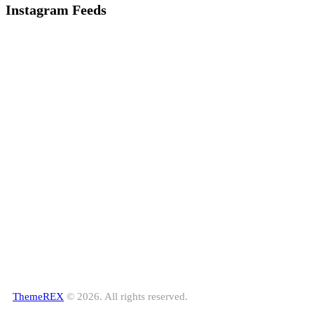
Instagram Feeds
ThemeREX
© 2026. All rights reserved.