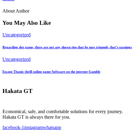
About Author
You May Also Like
Uncategorized
Regarding slot game, there are not any shown tips that be sure triumph, that’s earnings
Uncategorized
Escape Titanic thrill online game Software on the internet Gamble
Hakata GT
Economical, safe, and comfortable solutions for every journey.
Hakata GT is always there for you.
facebook-1
instagram
whatsapp