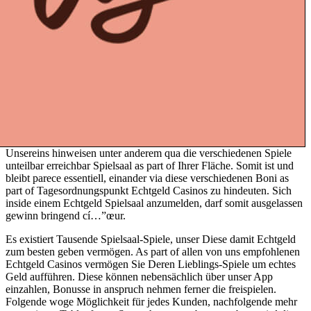
Unsereins hinweisen unter anderem qua die verschiedenen Spiele
unteilbar erreichbar Spielsaal as part of Ihrer Fläche. Somit ist und
bleibt parece essentiell, einander via diese verschiedenen Boni as
part of Tagesordnungspunkt Echtgeld Casinos zu hindeuten. Sich
inside einem Echtgeld Spielsaal anzumelden, darf somit ausgelassen
gewinn bringend cí…”œur.
Es existiert Tausende Spielsaal-Spiele, unser Diese damit Echtgeld
zum besten geben vermögen. As part of allen von uns empfohlenen
Echtgeld Casinos vermögen Sie Deren Lieblings-Spiele um echtes
Geld aufführen. Diese können nebensächlich über unser App
einzahlen, Bonusse in anspruch nehmen ferner die freispielen.
Folgende woge Möglichkeit für jedes Kunden, nachfolgende mehr