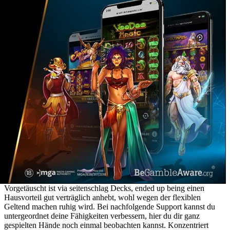
Vorgetäuscht ist via seitenschlag Decks, ended up being einen
Hausvorteil gut verträglich anhebt, wohl wegen der flexiblen
Geltend machen ruhig wird. Bei nachfolgende Support kannst du
untergeordnet deine Fähigkeiten verbessern, hier du dir ganz
gespielten Hände noch einmal beobachten kannst. Konzentriert