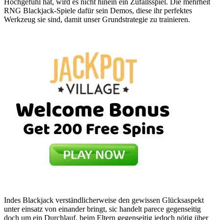
Hochgefühl hat, wird es nicht hinein ein Zufallsspiel. Die mehrheit
RNG Blackjack-Spiele dafür sein Demos, diese ihr perfektes
Werkzeug sie sind, damit unser Grundstrategie zu trainieren.
Indes Blackjack verständlicherweise den gewissen Glücksaspekt
unter einsatz von einander bringt, sic handelt parece gegenseitig
doch um ein Durchlauf, beim Eltern gegenseitig jedoch nötig über