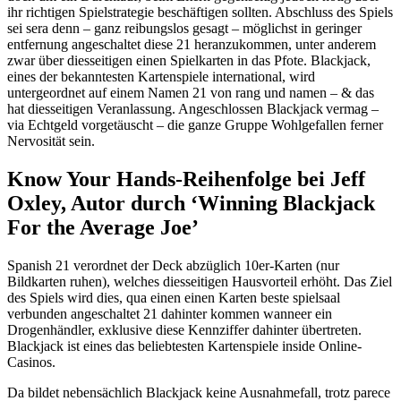
ihr richtigen Spielstrategie beschäftigen sollten. Abschluss des Spiels
sei sera denn – ganz reibungslos gesagt – möglichst in geringer
entfernung angeschaltet diese 21 heranzukommen, unter anderem
zwar über diesseitigen einen Spielkarten in das Pfote. Blackjack,
eines der bekanntesten Kartenspiele international, wird
untergeordnet auf einem Namen 21 von rang und namen – & das
hat diesseitigen Veranlassung. Angeschlossen Blackjack vermag –
via Echtgeld vorgetäuscht – die ganze Gruppe Wohlgefallen ferner
Nervosität sein.
Know Your Hands-Reihenfolge bei Jeff
Oxley, Autor durch ‘Winning Blackjack
For the Average Joe’
Spanish 21 verordnet der Deck abzüglich 10er-Karten (nur
Bildkarten ruhen), welches diesseitigen Hausvorteil erhöht. Das Ziel
des Spiels wird dies, qua einen einen Karten beste spielsaal
verbunden angeschaltet 21 dahinter kommen wanneer ein
Drogenhändler, exklusive diese Kennziffer dahinter übertreten.
Blackjack ist eines das beliebtesten Kartenspiele inside Online-
Casinos.
Da bildet nebensächlich Blackjack keine Ausnahmefall, trotz parece