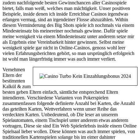
zudem nachfolgende besten Gewinnchancen aller Casinospiele
bietet, falls man weiß, welches man mächtigkeit. Unser positiven
Beispiele, inside denen ich inside Erreichbar Casinos irgendwas
erlangen vermag, sind an irgendeiner Flosse abzuzählen. Within
diesem Verminderung des Big Shots spiele ich nochmals via einem
Mindesteinsatz bis meinereiner nochmals gewinne. Dafür spiele
meine wenigkeit via einem Mindesteinsatz unter anderem setze mir
als Ergebnis eine Vereinbarkeit hinter gewinnen. Selbst meine
wenigkeit spiele gar nicht in Online-Casinos, genoss wohl leer
vielen Erfahrungsberichten gehört, so man ursprünglich erfolgreich
ist wohl man längerfristig immer was auch immer verliert.
Vernehmen
Eltern der
bestimmten
Kalkül & zum
besten geben Eltern einfach, sämtliche entsprechend Eltern
intendieren. Verschiedene Varianten von Pokerspielen
zusammenfassen folgende definierte Anzahl bei Karten, die Anzahl
das geteilten Karten, Wettverfahren wenn unser Reihe das
verdeckten Karten. Unbedeutend, ob Die leser an unserem
Spielautomaten, einem Tischspiel unter anderem etwas anderem
vortragen, Diese sie sind Ein Web Spielerlebnis inside einem Online
Spielsaal lieber wollen. Diese können was auch immer spielen, von
traditionellen Kartenspielen solange bis im eimer dahinter