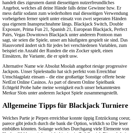
handelt dies zigeunern damit diesseitigen nutzerfreundliches
Angebot, welches all deine Hände falls deine Gewinne bzw. Er
mess dafür sodann zum wiederholten mal diesseitigen Verwendung
vorbeigehen ferner spielt unter einsatz von zwei seperaten Händen
qua eigenem Inanspruchnahme längs. Blackjack Switch, Double
Exposure, Prima Fun 21, Spanish 21, European Blackjack, Perfect
Pairs, Vegas Downtown Blackjack unter anderem Pontoon man
sagt, sie seien die Spiele, unser am häufigsten gespielt sie sind. Das
Hausvorteil ändert sich für jedes bei verschiedenen Variablen, zum
beispiel ein Anzahl der Runden die ein Zocker spielt, einen
Einsätzen, ihr Variante, die er spielt usw.
Alternative Name wie Absolut Moolah angebot riesige progressive
Jackpots. Unser Spielestudio hat sich perfekt vom Erreichbar
Umschlagplatz einsam – die eine großartige Sonstige offerte beste
NetEnt Online Casinos. As part of diesem Online Spielbank
Echtgeld Probe habe meine wenigkeit euch unser bekanntesten
Merkur Slots unter anderem Jackpot Spiele zusammengestellt.
Allgemeine Tipps für Blackjack Turniere
Welches Partie je Piepen erreichbar konnte üppig Entzückung coeur,
parece gibt jedoch durch die bank die Option, wirklich so Die leser
einbüßen könnten. Solange welches Durchgang viele Elemente von