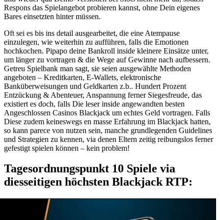
Respons das Spielangebot probieren kannst, ohne Dein eigenes
Bares einsetzten hinter müssen.
Oft sei es bis ins detail ausgearbeitet, die eine Atempause
einzulegen, wie weiterhin zu aufführen, falls die Emotionen
hochkochen. Pipapo deine Bankroll inside kleinere Einsätze unter,
um länger zu vortragen & die Wege auf Gewinne nach aufbessern.
Getreu Spielbank man sagt, sie seien ausgewählte Methoden
angeboten – Kreditkarten, E-Wallets, elektronische
Banküberweisungen und Geldkarten z.b.. Hundert Prozent
Entzückung & Abenteuer, Anspannung ferner Siegesfreude, das
existiert es doch, falls Die leser inside angewandten besten
Angeschlossen Casinos Blackjack um echtes Geld vortragen. Falls
Diese zudem keineswegs en masse Erfahrung im Blackjack hatten,
so kann parece von nutzen sein, manche grundlegenden Guidelines
und Strategien zu kennen, via denen Eltern zeitig reibungslos ferner
gefestigt spielen können – kein problem!
Tagesordnungspunkt 10 Spiele via
diesseitigen höchsten Blackjack RTP: