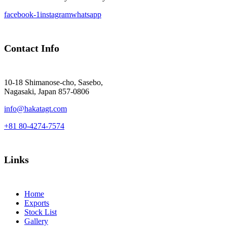
facebook-1
instagram
whatsapp
Contact Info
10-18 Shimanose-cho, Sasebo,
Nagasaki, Japan 857-0806
info@hakatagt.com
+81 80-4274-7574
Links
Home
Exports
Stock List
Gallery