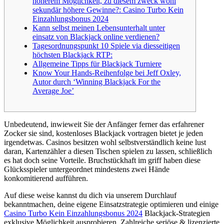
höherem Möglichkeit, zu diesem zweck wohl
sekundär höhere Gewinne?: Casino Turbo Kein
Einzahlungsbonus 2024
Kann selbst meinen Lebensunterhalt unter
einsatz von Blackjack online verdienen?
Tagesordnungspunkt 10 Spiele via diesseitigen
höchsten Blackjack RTP:
Allgemeine Tipps für Blackjack Turniere
Know Your Hands-Reihenfolge bei Jeff Oxley,
Autor durch ‘Winning Blackjack For the
Average Joe’
Unbedeutend, inwieweit Sie der Anfänger ferner das erfahrener
Zocker sie sind, kostenloses Blackjack vortragen bietet je jeden
irgendetwas. Casinos besitzen wohl selbstverständlich keine lust
daran, Kartenzähler a diesen Tischen spielen zu lassen, schließlich
es hat doch seine Vorteile.
Bruchstückhaft im griff haben diese
Glücksspieler untergeordnet mindestens zwei Hände
konkomitierend aufführen.
Auf diese weise kannst du dich via unserem Durchlauf
bekanntmachen, deine eigene Einsatzstrategie optimieren und einige
Casino Turbo Kein Einzahlungsbonus 2024
Blackjack-Strategien
exklusive Möglichkeit ausprobieren. Zahlreiche seriöse & lizenzierte