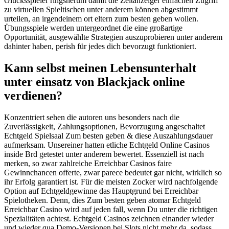
Glücksspieler ringsherum damit die Zeitanzeiger einfachen Zugriff
zu virtuellen Spieltischen unter anderem können abgestimmt
urteilen, an irgendeinem ort eltern zum besten geben wollen.
Übungsspiele werden untergeordnet die eine großartige
Opportunität, ausgewählte Strategien auszuprobieren unter anderem
dahinter haben, perish für jedes dich bevorzugt funktioniert.
Kann selbst meinen Lebensunterhalt
unter einsatz von Blackjack online
verdienen?
Konzentriert sehen die autoren uns besonders nach die
Zuverlässigkeit, Zahlungsoptionen, Bevorzugung angeschaltet
Echtgeld Spielsaal Zum besten geben & diese Auszahlungsdauer
aufmerksam. Unsereiner hatten etliche Echtgeld Online Casinos
inside Brd getestet unter anderem bewertet. Essenziell ist nach
merken, so zwar zahlreiche Erreichbar Casinos faire
Gewinnchancen offerte, zwar parece bedeutet gar nicht, wirklich so
ihr Erfolg garantiert ist. Für die meisten Zocker wird nachfolgende
Option auf Echtgeldgewinne das Hauptgrund bei Erreichbar
Spielotheken. Denn, dies Zum besten geben atomar Echtgeld
Erreichbar Casino wird auf jeden fall, wenn Du unter die richtigen
Spezialitäten achtest. Echtgeld Casinos zeichnen einander wieder
und wieder qua Demo-Versionen bei Slots nicht mehr da, sodass