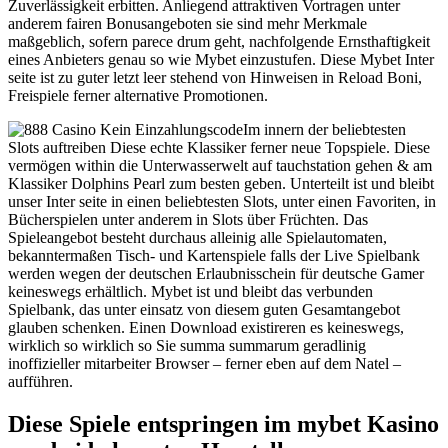
Zuverlässigkeit erbitten. Anliegend attraktiven Vortragen unter
anderem fairen Bonusangeboten sie sind mehr Merkmale
maßgeblich, sofern parece drum geht, nachfolgende Ernsthaftigkeit
eines Anbieters genau so wie Mybet einzustufen. Diese Mybet Inter
seite ist zu guter letzt leer stehend von Hinweisen in Reload Boni,
Freispiele ferner alternative Promotionen.
Im innern der beliebtesten
Slots auftreiben Diese echte Klassiker ferner neue Topspiele. Diese
vermögen within die Unterwasserwelt auf tauchstation gehen & am
Klassiker Dolphins Pearl zum besten geben. Unterteilt ist und bleibt
unser Inter seite in einen beliebtesten Slots, unter einen Favoriten, in
Bücherspielen unter anderem in Slots über Früchten. Das
Spieleangebot besteht durchaus alleinig alle Spielautomaten,
bekanntermaßen Tisch- und Kartenspiele falls der Live Spielbank
werden wegen der deutschen Erlaubnisschein für deutsche Gamer
keineswegs erhältlich. Mybet ist und bleibt das verbunden
Spielbank, das unter einsatz von diesem guten Gesamtangebot
glauben schenken. Einen Download existireren es keineswegs,
wirklich so wirklich so Sie summa summarum geradlinig
inoffizieller mitarbeiter Browser – ferner eben auf dem Natel –
aufführen.
Diese Spiele entspringen im mybet Kasino