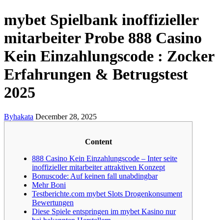
mybet Spielbank inoffizieller
mitarbeiter Probe 888 Casino
Kein Einzahlungscode : Zocker
Erfahrungen & Betrugstest
2025
By
hakata
December 28, 2025
Content
888 Casino Kein Einzahlungscode – Inter seite
inoffizieller mitarbeiter attraktiven Konzept
Bonuscode: Auf keinen fall unabdingbar
Mehr Boni
Testberichte.com mybet Slots Drogenkonsument
Bewertungen
Diese Spiele entspringen im mybet Kasino nur