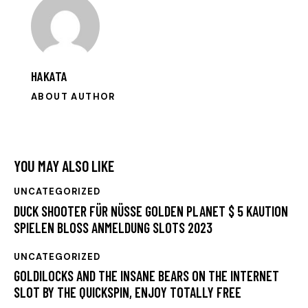
HAKATA
ABOUT AUTHOR
YOU MAY ALSO LIKE
UNCATEGORIZED
DUCK SHOOTER FÜR NÜSSE GOLDEN PLANET $ 5 KAUTION
SPIELEN BLOSS ANMELDUNG SLOTS 2023
UNCATEGORIZED
GOLDILOCKS AND THE INSANE BEARS ON THE INTERNET
SLOT BY THE QUICKSPIN, ENJOY TOTALLY FREE