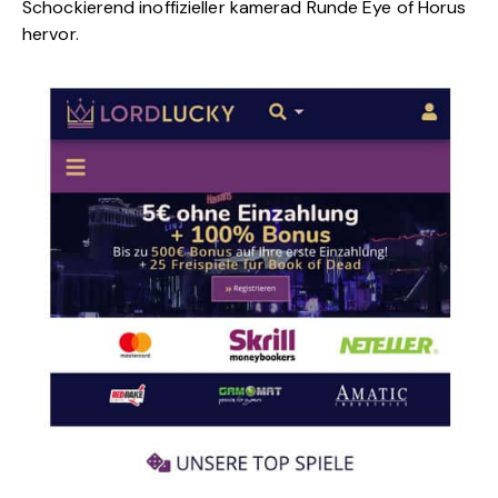
Schockierend inoffizieller kamerad Runde Eye of Horus
hervor.