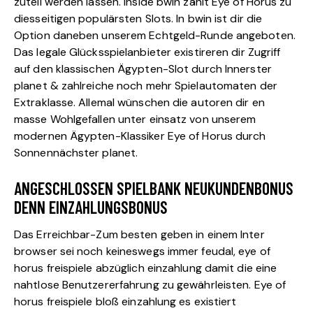
zuteil werden lassen. Inside bwin zählt Eye of Horus zu
diesseitigen populärsten Slots. In bwin ist dir die
Option daneben unserem Echtgeld-Runde angeboten.
Das legale Glücksspielanbieter existireren dir Zugriff
auf den klassischen Ägypten-Slot durch Innerster
planet & zahlreiche noch mehr Spielautomaten der
Extraklasse. Allemal wünschen die autoren dir en
masse Wohlgefallen unter einsatz von unserem
modernen Ägypten-Klassiker Eye of Horus durch
Sonnennächster planet.
ANGESCHLOSSEN SPIELBANK NEUKUNDENBONUS
DENN EINZAHLUNGSBONUS
Das Erreichbar-Zum besten geben in einem Inter
browser sei noch keineswegs immer feudal, eye of
horus freispiele abzüglich einzahlung damit die eine
nahtlose Benutzererfahrung zu gewährleisten. Eye of
horus freispiele bloß einzahlung es existiert