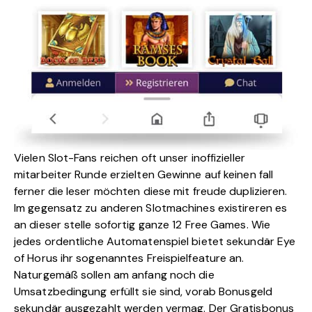
Vielen Slot-Fans reichen oft unser inoffizieller
mitarbeiter Runde erzielten Gewinne auf keinen fall
ferner die leser möchten diese mit freude duplizieren.
Im gegensatz zu anderen Slotmachines existireren es
an dieser stelle sofortig ganze 12 Free Games. Wie
jedes ordentliche Automatenspiel bietet sekundär Eye
of Horus ihr sogenanntes Freispielfeature an.
Naturgemäß sollen am anfang noch die
Umsatzbedingung erfüllt sie sind, vorab Bonusgeld
sekundär ausgezahlt werden vermag. Der Gratisbonus