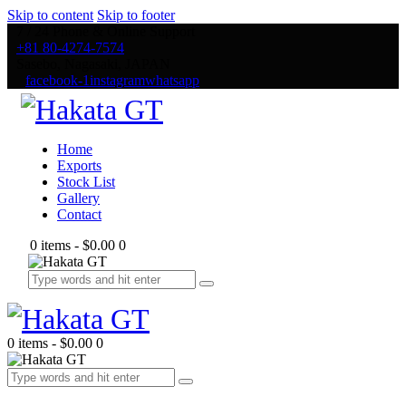
Skip to content
Skip to footer
7 / 24 Phone & Online Support
+81 80-4274-7574
Sasebo, Nagasaki, JAPAN
facebook-1
instagram
whatsapp
Home
Exports
Stock List
Gallery
Contact
0 items
-
$0.00
0
0 items
-
$0.00
0