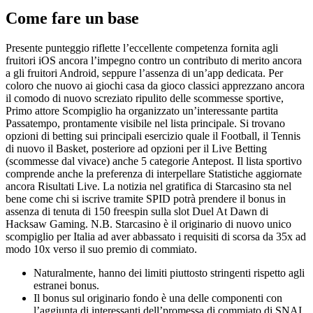
Come fare un base
Presente punteggio riflette l’eccellente competenza fornita agli
fruitori iOS ancora l’impegno contro un contributo di merito ancora
a gli fruitori Android, seppure l’assenza di un’app dedicata. Per
coloro che nuovo ai giochi casa da gioco classici apprezzano ancora
il comodo di nuovo screziato ripulito delle scommesse sportive,
Primo attore Scompiglio ha organizzato un’interessante partita
Passatempo, prontamente visibile nel lista principale. Si trovano
opzioni di betting sui principali esercizio quale il Football, il Tennis
di nuovo il Basket, posteriore ad opzioni per il Live Betting
(scommesse dal vivace) anche 5 categorie Antepost. Il lista sportivo
comprende anche la preferenza di interpellare Statistiche aggiornate
ancora Risultati Live. La notizia nel gratifica di Starcasino sta nel
bene come chi si iscrive tramite SPID potrà prendere il bonus in
assenza di tenuta di 150 freespin sulla slot Duel At Dawn di
Hacksaw Gaming. N.B. Starcasino è il originario di nuovo unico
scompiglio per Italia ad aver abbassato i requisiti di scorsa da 35x ad
modo 10x verso il suo premio di commiato.
Naturalmente, hanno dei limiti piuttosto stringenti rispetto agli
estranei bonus.
Il bonus sul originario fondo è una delle componenti con
l’aggiunta di interessanti dell’promessa di commiato di SNAI,