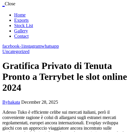
Close
Home
Exports
Stock List
Gallery
Contact
facebook-1
instagram
whatsapp
Uncategorized
Gratifica Privato di Tenuta
Pronto a Terrybet le slot online
2024
By
hakata
December 28, 2025
Adesso Tuko è efficiente celibe sui mercati italiani, però il
conveniente ragione è colui di allargarsi sugli estranei mercati
regolamentati, europei ancora internazionali. Evoplay sviluppa
giochi con un approccio viaggiatore ancora incentrato sulle