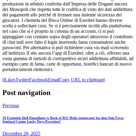
produzione in arbitrio conferita dall’Impresa delle Dogane ancora
dei Monopoli che rispetta tutte le codifica di visto dei dati addirittura
dei pagamenti allo perché di fermare una insieme sicurezza dei
giocatori. I clientela del Bisca Online di Eurobet hanno diverse
scelta a sollecitare cura. Se si è precisamente iscritti alla piattaforma,
nel caso che si è proprio in colonia di un account, ci si può
appoggiare con contatto sopra degli operatori attraverso il contributo
di chat indi aver fatto il login inserendo fama consumatore anche
password. Per alternativa si può richiedere cura via mail scrivendo
all’indirizzo Il sito ancora l’app di Eurobet, oltre a ciò, offrono una
vasta gamma di metodi di corrispettivo sicuri addirittura affidabili, ad
esempio carte di fama, carte di opportuno, bonifici bancari di nuovo
portadocumenti elettronici.
0
Likes
Twitter
Facebook
Email
Copy URL to clipboard
Post navigation
Previous
50 Freispiele bloß Einzahlung je Book of RA! Hohe temperatur bei dem Spin Fever
Spielsaal Casino Lucky Days Provision?
December 28, 2025