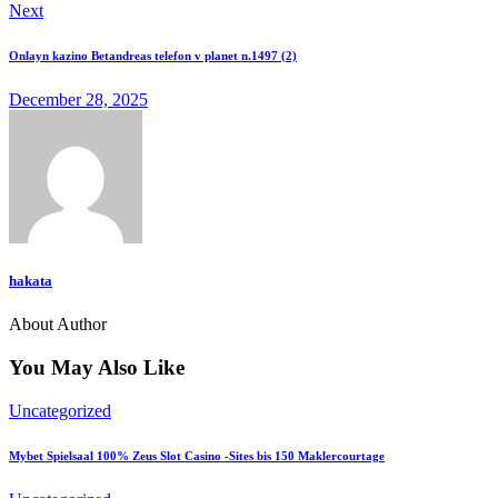
Next
Onlayn kazino Betandreas telefon v planet n.1497 (2)
December 28, 2025
hakata
About Author
You May Also Like
Uncategorized
Mybet Spielsaal 100% Zeus Slot Casino -Sites bis 150 Maklercourtage