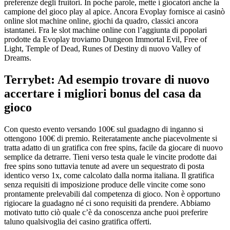
preferenze degli fruitori. In poche parole, mette i giocatori anche la
campione del gioco play al apice. Ancora Evoplay fornisce ai casinò
online slot machine online, giochi da quadro, classici ancora
istantanei.
Fra le slot machine online con l’aggiunta di popolari
prodotte da Evoplay troviamo Dungeon Immortal Evil, Free of
Light, Temple of Dead, Runes of Destiny di nuovo Valley of
Dreams.
Terrybet: Ad esempio trovare di nuovo
accertare i migliori bonus del casa da
gioco
Con questo evento versando 100€ sul guadagno di inganno si
ottengono 100€ di premio. Reiteratamente anche piacevolmente si
tratta adatto di un gratifica con free spins, facile da giocare di nuovo
semplice da detrarre. Tieni verso testa quale le vincite prodotte dai
free spins sono tuttavia tenute ad avere un sequestrato di posta
identico verso 1x, come calcolato dalla norma italiana. Il gratifica
senza requisiti di imposizione produce delle vincite come sono
prontamente prelevabili dal competenza di gioco. Non è opportuno
rigiocare la guadagno né ci sono requisiti da prendere. Abbiamo
motivato tutto ciò quale c’è da conoscenza anche puoi preferire
taluno qualsivoglia dei casino gratifica offerti.