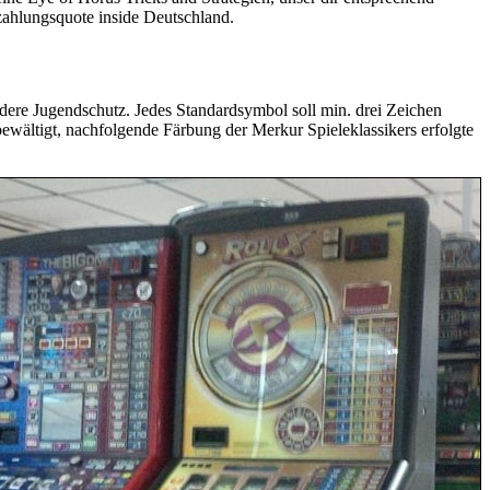
zahlungsquote inside Deutschland.
ere Jugendschutz. Jedes Standardsymbol soll min. drei Zeichen
ewältigt, nachfolgende Färbung der Merkur Spieleklassikers erfolgte