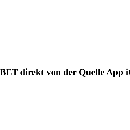
 BET direkt von der Quelle App 