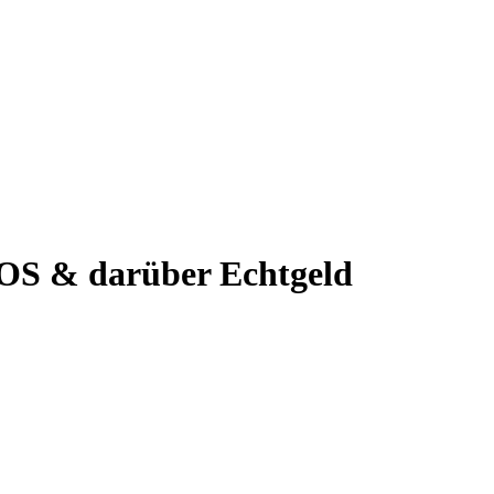
iOS & darüber Echtgeld