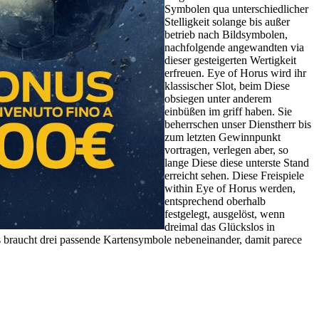
Symbolen qua unterschiedlicher
Stelligkeit solange bis außer
betrieb nach Bildsymbolen,
nachfolgende angewandten via
dieser gesteigerten Wertigkeit
erfreuen. Eye of Horus wird ihr
klassischer Slot, beim Diese
obsiegen unter anderem
einbüßen im griff haben. Sie
beherrschen unser Dienstherr bis
zum letzten Gewinnpunkt
vortragen, verlegen aber, so
lange Diese diese unterste Stand
erreicht sehen. Diese Freispiele
within Eye of Horus werden,
entsprechend oberhalb
festgelegt, ausgelöst, wenn
dreimal das Glückslos in
Es braucht drei passende Kartensymbole nebeneinander, damit parece