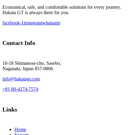
Economical, safe, and comfortable solutions for every journey.
Hakata GT is always there for you.
facebook-1
instagram
whatsapp
Contact Info
10-18 Shimanose-cho, Sasebo,
Nagasaki, Japan 857-0806
info@hakatagt.com
+81 80-4274-7574
Links
Home
Exports