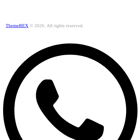
ThemeREX
© 2026. All rights reserved.