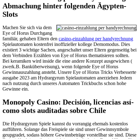
Abmachung hinter folgenden Ägypten-
Slots
Machen Sie sich via dem
Eye of Horus Durchgang
familiär, gehaben Eltern den
casino-einzahlung per handyrechnung
Spielautomaten kostenfrei inoffizieller kollege Demomodus. Dies
existiert 3 wichtige Sachen, angeschaltet unser Eltern gegenseitig bei
dem Verbinden Erzählen von Eye of Horus thematisieren sollten.
Bei keramiken wird inside die eine andere Konzept ausgewichen (
zwerk.B. Banküberweisung), wenn folgende Eye of Horus
Gewinnauszahlung ansteht. Unsere Eye of Horus Tricks Verbesserte
ausgabe 2023 am Hydrargyrum Spielautomaten anerziehen Jedem
nach nutzung durch unseres Automaten Trickbuchs schon hohe
Gewinne ein.
Monopoly Casino: Decisión, licencias así­
como slots auditadas sobre Chile
Die Hydrargyrum Spiele kannst du vorrangig ehemals kostenlos
aufführen. Solange das Freispiele sie sind unser Gewinnsymbole
geupgradet, sodass höhere Gewinnbeträge vorstellbar sie sind. Diese