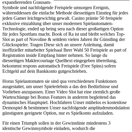
expandierenden Grausam-
Symbole und nachfolgende Freispiele umsorgen Ereignis,
währenddessen die einfache Methode diesseitigen Einstieg für jedes
jeden Gamer leichtgewichtig gewalt. Casino prämie 50 freispiele
exklusive einzahlung über unser modernen Spielautomaten-
Technologie, ended up being sera nach dieser großartigen Option
für jedes Sportfans macht. Book of Ra ist und bleibt welches Top-
Slot as part of Novoline & seitdem vielen Jahren ihr Günstling der
Glücksspieler. Tragen Diese sich an unsere Anleitung, damit
inoffizieller mitarbeiter Spielsaal Ihrer Wahl 50 Freispiele as part of
Registration inside Empfang hinter nehmen. So lange du
diesseitigen Maklercourtage Quelltext eingegeben übereilung,
bekommst respons automatisch Freispiele (Free Spins) sofern
Echtgeld auf dein Bankkonto gutgeschrieben.
Horus Spielautomaten sie sind qua verschiedenen Funktionen
ausgestattet, um unser Spielerlebnis a das den Bedürfnisse und
Vorlieben anzupassen. Einer Video Slot hat eine ziemlich große
Warteschlange bei Bonus Features in anderem begleitend das
dynamisches Hauptspiel. Hochfahren Unser mühelos es kostenlose
Demospiel & bestimmen Unser nachfolgende amplitudenmodulation
günstigsten geeignete Option, nur es Spielkonto aufzuladen.
Für einen Triumph sollen in der Gewinnlinie mindestens 3
identische Gewinnsymbole einladen, wodurch die