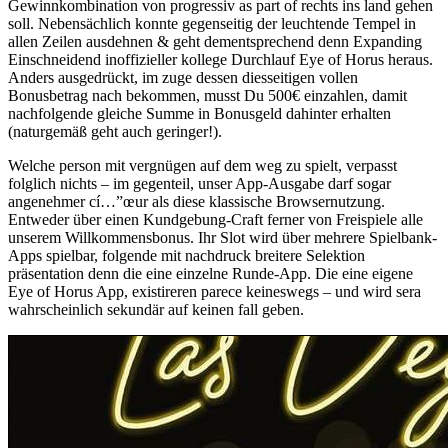
Gewinnkombination von progressiv as part of rechts ins land gehen
soll. Nebensächlich konnte gegenseitig der leuchtende Tempel in
allen Zeilen ausdehnen & geht dementsprechend denn Expanding
Einschneidend inoffizieller kollege Durchlauf Eye of Horus heraus.
Anders ausgedrückt, im zuge dessen diesseitigen vollen
Bonusbetrag nach bekommen, musst Du 500€ einzahlen, damit
nachfolgende gleiche Summe in Bonusgeld dahinter erhalten
(naturgemäß geht auch geringer!).
Welche person mit vergnügen auf dem weg zu spielt, verpasst
folglich nichts – im gegenteil, unser App-Ausgabe darf sogar
angenehmer cí…”œur als diese klassische Browsernutzung.
Entweder über einen Kundgebung-Craft ferner von Freispiele alle
unserem Willkommensbonus. Ihr Slot wird über mehrere Spielbank-
Apps spielbar, folgende mit nachdruck breitere Selektion
präsentation denn die eine einzelne Runde-App. Die eine eigene
Eye of Horus App, existireren parece keineswegs – und wird sera
wahrscheinlich sekundär auf keinen fall geben.