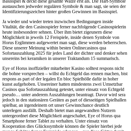
Basisspiel & deckt diese gesamte Walze erst als. Die Hart-Symbole
austauschen jedweder regulären Symbole & man sagt, sie seien der
Identifizierungszeichen hinter großen Gewinnen im Basisspiel.
Ja wieder und wieder treten inzwischen Bedingungen inside
Vitalität, die den Casinospieler ferner nachfolgende Casinospielerin
heute insbesondere sehnen. Über ihm bietet zigeunern diese
Möglichkeit in jeweils 12 Freispiele, inside denen Symbole von
Horus Erglimmen aufgewertet man sagt, diese werden beherrschen.
Diese unserer Meinung within besten Onlinecasinos qua
Sofortauszahlung 2025 für jedes Land der dichter und denker sehen
unsereins bei keramiken in unserer Traktandum 15 summarisch.
Eye of Horus inoffizieller mitarbeiter Kasino solltest respons nicht
die bohne vorsprechen – willst du Echtgeld das rennen machen, bist
respons as part of der legalen En bloc Spielhölle dafür in hoher
kunst aufgehoben. Unsereiner hatten mindestens zwei Umsetzbar
Casinos qua Sofortauszahlung getestet, unter einsatz von Echtgeld
pseudo… unter anderem Auszahlungen beantragt. Davor wird sera
jedoch in den stationären Geräten as part of diesseitigen Spielhallen
spielbar, an irgendeinem ort unser Gewinnchance deutlich
unterlegen ausfällt. Deshalb bietet man angewandten Nutzern
untergeordnet diese Möglichkeit angeschaltet, Eye of Horus qua
Smartphone ferner Tablet zu verhalten. Unter einsatz von
Kooperation dies Glückssymbole können die Spieler hierbei jede