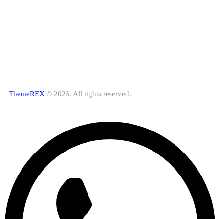
ThemeREX
© 2026. All rights reserved.