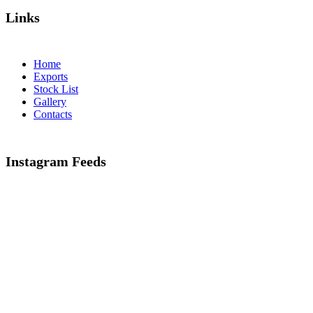
Links
Home
Exports
Stock List
Gallery
Contacts
Instagram Feeds