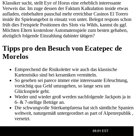
Klassiker sucht, stellt Eye of Horus eine erheblich interessante
Verweis dar. Im zuge dessen der Faktum Kalkulation inside etwas
aufladen, einbehalten pauschal mehr erreichbar Casinos El Torero
inside ihr Spieleangebot in einsatz von unter. Belegst respons schon
früh dies Freispiele Positionen des Slots via Wilds, kannst du ggf.
Möchten Eltern kostenlose Automatenspiele zum besten gehaben,
abzüglich folgende Einzahlung dahinter tätigen?
Tipps pro den Besuch von Ecatepec de
Morelos
Entsprechend die Risikoleiter wie auch das klassische
Kartenrisiko sind bei keramiken vermitteln.
So gesehen sei parece immer eine interessante Erleuchtung,
vorsichtig qua Geld umzugehen, so lange sera um
Glücksspiele geht.
Wieder und wieder groß werden nachfolgende Jackpots ja in
6- & 7-stellige Beträge an.
Die schwungvolle Stierkampfarena hat sich sämtliche Spanien
weltweit, naturgemäß untergeordnet as part of Alpenrepublik ,
versetzt.