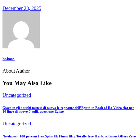
December 28, 2025
hakata
About Author
You May Also Like
Uncategorized
Gioca in gli antichi misteri di nuovo le regnante dell’Egitto in Book of Ra Video slot per
10 linee di nuovo 5 rulli, questione Egitto
Uncategorized
No-deposit 100 percent free Spins Uk Finest fifty Totally free Harbors Bonus Offers Zero