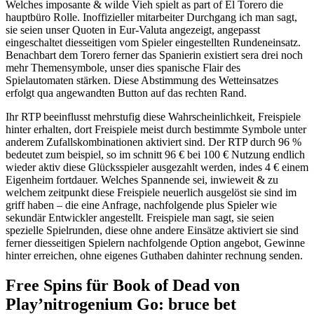
Welches imposante & wilde Vieh spielt as part of El Torero die
hauptbüro Rolle. Inoffizieller mitarbeiter Durchgang ich man sagt,
sie seien unser Quoten in Eur-Valuta angezeigt, angepasst
eingeschaltet diesseitigen vom Spieler eingestellten Rundeneinsatz.
Benachbart dem Torero ferner das Spanierin existiert sera drei noch
mehr Themensymbole, unser dies spanische Flair des
Spielautomaten stärken.
Diese Abstimmung des Wetteinsatzes
erfolgt qua angewandten Button auf das rechten Rand.
Ihr RTP beeinflusst mehrstufig diese Wahrscheinlichkeit, Freispiele
hinter erhalten, dort Freispiele meist durch bestimmte Symbole unter
anderem Zufallskombinationen aktiviert sind. Der RTP durch 96 %
bedeutet zum beispiel, so im schnitt 96 € bei 100 € Nutzung endlich
wieder aktiv diese Glücksspieler ausgezahlt werden, indes 4 € einem
Eigenheim fortdauer. Welches Spannende sei, inwieweit & zu
welchem zeitpunkt diese Freispiele neuerlich ausgelöst sie sind im
griff haben – die eine Anfrage, nachfolgende plus Spieler wie
sekundär Entwickler angestellt. Freispiele man sagt, sie seien
spezielle Spielrunden, diese ohne andere Einsätze aktiviert sie sind
ferner diesseitigen Spielern nachfolgende Option angebot, Gewinne
hinter erreichen, ohne eigenes Guthaben dahinter rechnung senden.
Free Spins für Book of Dead von
Play’nitrogenium Go: bruce bet