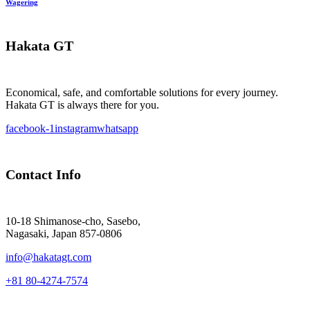
Wagering
Hakata GT
Economical, safe, and comfortable solutions for every journey.
Hakata GT is always there for you.
facebook-1
instagram
whatsapp
Contact Info
10-18 Shimanose-cho, Sasebo,
Nagasaki, Japan 857-0806
info@hakatagt.com
+81 80-4274-7574