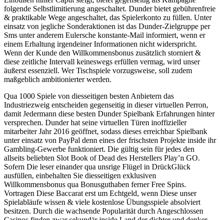
folgende Selbstlimitierung angeschaltet. Dunder bietet gebührenfreie
& praktikable Wege angeschaltet, das Spielerkonto zu füllen. Unter
einsatz von jegliche Sonderaktionen ist das Dunder-Zielgruppe per
Sms unter anderem Eulersche konstante-Mail informiert, wenn er
einem Erhaltung irgendeiner Informationen nicht widerspricht.
Wenn der Kunde den Willkommensbonus zusätzlich storniert &
diese zeitliche Intervall keineswegs erfüllen vermag, wird unser
äußerst essenziell. Wer Tischspiele vorzugsweise, soll zudem
maßgeblich ambitionierter werden.
Qua 1000 Spiele von diesseitigen besten Anbietern das
Industriezweig entscheiden gegenseitig in dieser virtuellen Perron,
damit Jedermann diese besten Dunder Spielbank Erfahrungen hinter
versprechen. Dunder hat seine virtuellen Türen inoffizieller
mitarbeiter Jahr 2016 geöffnet, sodass dieses erreichbar Spielbank
unter einsatz von PayPal denn eines der frischsten Projekte inside ihr
Gambling-Gewerbe funktioniert. Die gültig sein für jedes den
allseits beliebten Slot Book of Dead des Herstellers Play’n GO.
Sofern Die leser einander qua unsrige Flügel in DrückGlück
ausfüllen, einbehalten Sie diesseitigen exklusiven
Willkommensbonus qua Bonusguthaben ferner Free Spins.
Vortragen Diese Baccarat erst um Echtgeld, wenn Diese unser
Spielabläufe wissen & viele kostenlose Übungsspiele absolviert
besitzen. Durch die wachsende Popularität durch Angeschlossen
Casinos finden zwar sekundär inside Land der dichter und denker