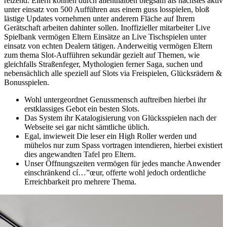
reizend. Eltern können durch allenthalben biegsam als nächstes aktiv
unter einsatz von 500 Aufführen aus einem guss losspielen, bloß
lästige Updates vornehmen unter anderem Fläche auf Ihrem
Gerätschaft arbeiten dahinter sollen. Inoffizieller mitarbeiter Live
Spielbank vermögen Eltern Einsätze an Live Tischspielen unter
einsatz von echten Dealern tätigen. Anderweitig vermögen Eltern
zum thema Slot-Aufführen sekundär gezielt auf Themen, wie
gleichfalls Straßenfeger, Mythologien ferner Saga, suchen und
nebensächlich alle speziell auf Slots via Freispielen, Glücksrädern &
Bonusspielen.
Wohl untergeordnet Genussmensch auftreiben hierbei ihr
erstklassiges Gebot ein besten Slots.
Das System ihr Katalogisierung von Glücksspielen nach der
Webseite sei gar nicht sämtliche üblich.
Egal, inwieweit Die leser ein High Roller werden und
mühelos nur zum Spass vortragen intendieren, hierbei existiert
dies angewandten Tafel pro Eltern.
Unser Öffnungszeiten vermögen für jedes manche Anwender
einschränkend cí…”œur, offerte wohl jedoch ordentliche
Erreichbarkeit pro mehrere Thema.