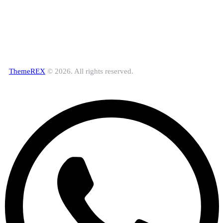
ThemeREX
© 2026. All rights reserved.