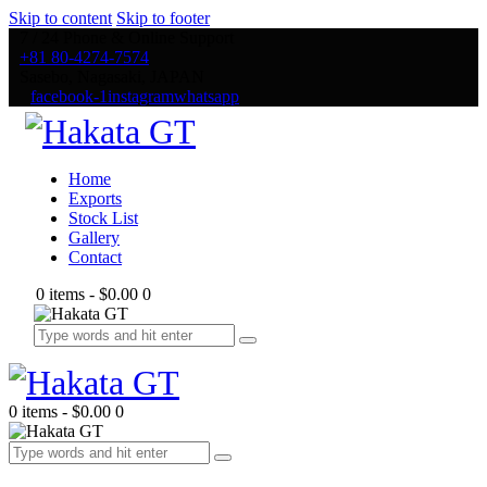
Skip to content
Skip to footer
7 / 24 Phone & Online Support
+81 80-4274-7574
Sasebo, Nagasaki, JAPAN
facebook-1
instagram
whatsapp
Home
Exports
Stock List
Gallery
Contact
0 items
-
$0.00
0
0 items
-
$0.00
0