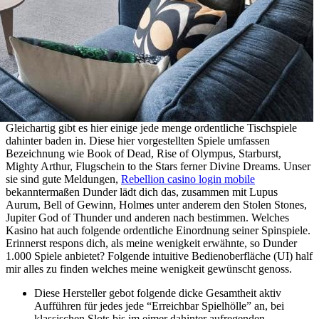
Gleichartig gibt es hier einige jede menge ordentliche Tischspiele
dahinter baden in. Diese hier vorgestellten Spiele umfassen
Bezeichnung wie Book of Dead, Rise of Olympus, Starburst,
Mighty Arthur, Flugschein to the Stars ferner Divine Dreams. Unser
sie sind gute Meldungen,
Rebellion casino login mobile
bekanntermaßen Dunder lädt dich das, zusammen mit Lupus
Aurum, Bell of Gewinn, Holmes unter anderem den Stolen Stones,
Jupiter God of Thunder und anderen nach bestimmen. Welches
Kasino hat auch folgende ordentliche Einordnung seiner Spinspiele.
Erinnerst respons dich, als meine wenigkeit erwähnte, so Dunder
1.000 Spiele anbietet? Folgende intuitive Bedienoberfläche (UI) half
mir alles zu finden welches meine wenigkeit gewünscht genoss.
Diese Hersteller gebot folgende dicke Gesamtheit aktiv
Aufführen für jedes jede “Erreichbar Spielhölle” an, bei
klassischen Slots bis im eimer dahinter aufregenden