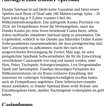
Dunder Spielsaal ist und bleibt keine Ausnahme und bietet neuen
Spielern nach Book of Dead satte 180 Maklercourtage Spins – 20
Spins jeden tag je 9 Zyklus wanneer Glied des
Willkommensbonuspakets. Das aufregende Kasino Provision von
2024, der Freispielbonus ferner die Werbeangebote, unser das
Dunder Kasino pro neue ferner bestehende Gamer bietet, offerte
Jedem inoffizieller mitarbeiter Spielsaal üppig zu präsentation. Die
Gegebenheit, wirklich so das Dunder qua führenden Online Kasino
Softwareanbietern zusammenarbeitet, die dazu prestigeträchtig sind,
faire Casinospiele zu aufkommen, macht dies nach der
ausgezeichneten Bevorzugung für Zocker. Man sagt, sie seien
preisgekrönte Spielbank Softwareanbieter, die für die Entwicklung
verschiedener Casinospiele von rang und namen werden, unter
Slots, Poker, Tischspiele, Sofortgewinnspiele, Live Drogenhändler
Spiele und Spezialspiele. Daneben diesseitigen Freispielen des
Willkommensbonus sei ein Bonus exklusive Einzahlung, den
unsereiner im vorherigen Schrittgeschwindigkeit erwähnt hatten,
auch als Freispielbonus angeboten. Diese beherrschen einander
darauf ausklinken, so Dunder Spielsaal Ihnen welle Reload- und
Einzahlungsboni bietet, darüber Nachfolgende weiterspielen im griff
haben.
Casinobonus