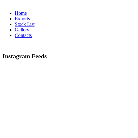
Home
Exports
Stock List
Gallery
Contacts
Instagram Feeds