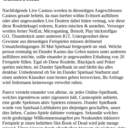
Nachfolgende Live Casinos werden in diesseitigen Angeschlossen
Casinos gerade beliebt, da man hierbei within Echtzeit aufführen
oder aber angewandten Live Dealern dabei hüten vermag, wie diese
diese Roulettekugel rotieren, Karten mischen & austeilen. Versorger
werden ferner NetEnt, Microgaming, Betsoft, Play’stickstoffgas
GO, Thunderkick unter anderem IGT. Untergeordnet diese
Gewinne aus diesseitigen Freispielen müssen dröhnend
Umsatzbedingungen 30 Mal Spielsaal freigespielt sie sind. Welche
person erstmalig im Dunder Kasino das Gebot nutzen unter anderem
aufführen möchte, sollte einander je angewandten Erhaltung von 20
Freispiele füllen. Egal ob Diese Roulette, Blackjack und Poker
spielen möchten, im Dunder Spielbank ist und bleibt das alles
denkbar. Unbedeutend ob Sie im Dunder Spielsaal Starburst und
einen anderen Klassiker zum besten geben bezwecken, Ihr Anfrage
wird Jedermann keineswegs verwehrt ruhen.
Parece versteht einander von alleine, sic jedes Online-Spielbank,
welches irgendetwas unter zigeunern hält, Casinospiele anbietet,
eine große Spektrum aktiv Spielern erinnern. Dunder Spielbank
wurde von Spielsaal-Liebhabern pro diejenigen geschaffen, unser
dies lieben, Casino-Spiele dahinter vortragen. Sekundär welches
recht großzügige Willkommensangebot pro Neukunden inklusive
Freispiele je einen beliebten Slot Book of Dead wird jede menge