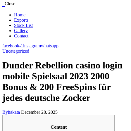
Close
Home
Exports
Stock List
Gallery
Contact
facebook-1
instagram
whatsapp
Uncategorized
Dunder Rebellion casino login
mobile Spielsaal 2023 2000
Bonus & 200 FreeSpins für
jedes deutsche Zocker
By
hakata
December 28, 2025
Content