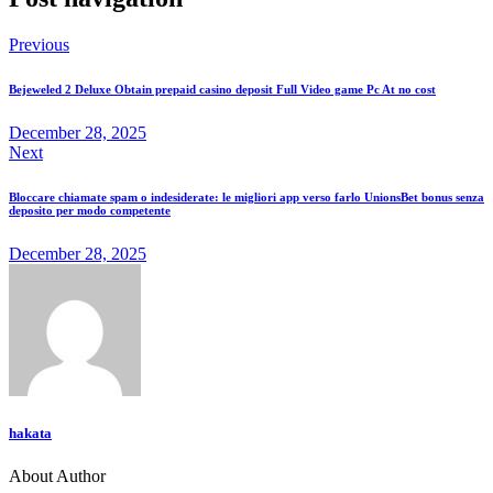
Previous
Bejeweled 2 Deluxe Obtain prepaid casino deposit Full Video game Pc At no cost
December 28, 2025
Next
Bloccare chiamate spam o indesiderate: le migliori app verso farlo UnionsBet bonus senza
deposito per modo competente
December 28, 2025
hakata
About Author