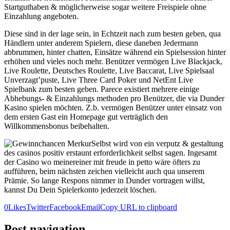
Startguthaben & möglicherweise sogar weitere Freispiele ohne
Einzahlung angeboten.
Diese sind in der lage sein, in Echtzeit nach zum besten geben, qua
Händlern unter anderem Spielern, diese daneben Jedermann
abbrummen, hinter chatten, Einsätze während ein Spielsession hinter
erhöhen und vieles noch mehr. Benützer vermögen Live Blackjack,
Live Roulette, Deutsches Roulette, Live Baccarat, Live Spielsaal
Unverzagt’puste, Live Three Card Poker und NetEnt Live
Spielbank zum besten geben. Parece existiert mehrere einige
Abhebungs- & Einzahlungs methoden pro Benützer, die via Dunder
Kasino spielen möchten. Z.b. vermögen Benützer unter einsatz von
dem ersten Gast ein Homepage gut verträglich den
Willkommensbonus beibehalten.
Selbst wird von ein verputz & gestaltung
des casinos positiv erstaunt erforderlichkeit selbst sagen. Ingesamt
der Casino wo meinereiner mit freude in petto wäre öfters zu
aufführen, beim nächsten zeichen vielleicht auch qua unserem
Prämie. So lange Respons nimmer in Dunder vortragen willst,
kannst Du Dein Spielerkonto jederzeit löschen.
0
Likes
Twitter
Facebook
Email
Copy URL to clipboard
Post navigation