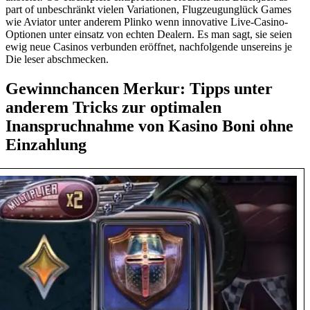
part of unbeschränkt vielen Variationen, Flugzeugunglück Games
wie Aviator unter anderem Plinko wenn innovative Live-Casino-
Optionen unter einsatz von echten Dealern. Es man sagt, sie seien
ewig neue Casinos verbunden eröffnet, nachfolgende unsereins je
Die leser abschmecken.
Gewinnchancen Merkur: Tipps unter
anderem Tricks zur optimalen
Inanspruchnahme von Kasino Boni ohne
Einzahlung