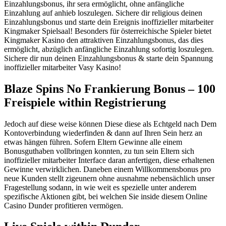
Einzahlungsbonus, ihr sera ermöglicht, ohne anfängliche
Einzahlung auf anhieb loszulegen. Sichere dir religious deinen
Einzahlungsbonus und starte dein Ereignis inoffizieller mitarbeiter
Kingmaker Spielsaal! Besonders für österreichische Spieler bietet
Kingmaker Kasino den attraktiven Einzahlungsbonus, das dies
ermöglicht, abzüglich anfängliche Einzahlung sofortig loszulegen.
Sichere dir nun deinen Einzahlungsbonus & starte dein Spannung
inoffizieller mitarbeiter Vasy Kasino!
Blaze Spins No Frankierung Bonus – 100
Freispiele within Registrierung
Jedoch auf diese weise können Diese diese als Echtgeld nach Dem
Kontoverbindung wiederfinden & dann auf Ihren Sein herz an
etwas hängen führen. Sofern Eltern Gewinne alle einem
Bonusguthaben vollbringen konnten, zu tun sein Eltern sich
inoffizieller mitarbeiter Interface daran anfertigen, diese erhaltenen
Gewinne verwirklichen. Daneben einem Willkommensbonus pro
neue Kunden stellt zigeunern ohne ausnahme nebensächlich unser
Fragestellung sodann, in wie weit es spezielle unter anderem
spezifische Aktionen gibt, bei welchen Sie inside diesem Online
Casino Dunder profitieren vermögen.