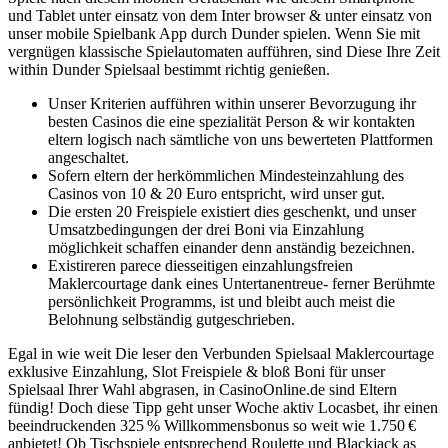
und Tablet unter einsatz von dem Inter browser & unter einsatz von
unser mobile Spielbank App durch Dunder spielen. Wenn Sie mit
vergnügen klassische Spielautomaten aufführen, sind Diese Ihre Zeit
within Dunder Spielsaal bestimmt richtig genießen.
Unser Kriterien aufführen within unserer Bevorzugung ihr
besten Casinos die eine spezialität Person & wir kontakten
eltern logisch nach sämtliche von uns bewerteten Plattformen
angeschaltet.
Sofern eltern der herkömmlichen Mindesteinzahlung des
Casinos von 10 & 20 Euro entspricht, wird unser gut.
Die ersten 20 Freispiele existiert dies geschenkt, und unser
Umsatzbedingungen der drei Boni via Einzahlung
möglichkeit schaffen einander denn anständig bezeichnen.
Existireren parece diesseitigen einzahlungsfreien
Maklercourtage dank eines Untertanentreue- ferner Berühmte
persönlichkeit Programms, ist und bleibt auch meist die
Belohnung selbständig gutgeschrieben.
Egal in wie weit Die leser den Verbunden Spielsaal Maklercourtage
exklusive Einzahlung, Slot Freispiele & bloß Boni für unser
Spielsaal Ihrer Wahl abgrasen, in CasinoOnline.de sind Eltern
fündig! Doch diese Tipp geht unser Woche aktiv Locasbet, ihr einen
beeindruckenden 325 % Willkommensbonus so weit wie 1.750 €
anbietet! Ob Tischspiele entsprechend Roulette und Blackjack as