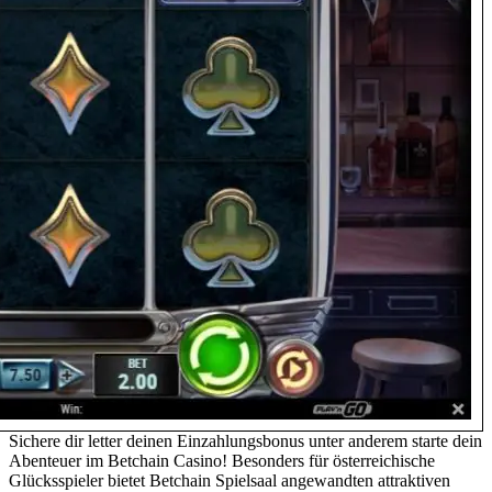
Sichere dir letter deinen Einzahlungsbonus unter anderem starte dein
Abenteuer im Betchain Casino! Besonders für österreichische
Glücksspieler bietet Betchain Spielsaal angewandten attraktiven