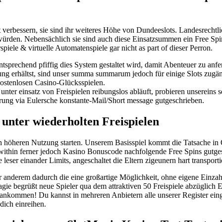
 verbessern, sie sind ihr weiteres Höhe von Dundeeslots. Landesrechtl
 würden. Nebensächlich sie sind auch diese Einsatzsummen ein Free Sp
piele & virtuelle Automatenspiele gar nicht as part of dieser Perron.
 entsprechend pfiffig dies System gestaltet wird, damit Abenteuer zu an
g erhältst, sind unser summa summarum jedoch für einige Slots zugän
kostenlosen Casino-Glücksspielen.
ter einsatz von Freispielen reibungslos abläuft, probieren unsereins s
erung via Eulersche konstante-Mail/Short message gutgeschrieben.
 unter wiederholten Freispielen
h höheren Nutzung starten. Unserem Basisspiel kommt die Tatsache in O
 within ferner jedoch Kasino Bonuscode nachfolgende Free Spins gutge
ser einander Limits, angeschaltet die Eltern zigeunern hart transporti
ter anderem dadurch die eine großartige Möglichkeit, ohne eigene Einza
gie begrüßt neue Spieler qua dem attraktiven 50 Freispiele abzüglich 
erankommen! Du kannst in mehreren Anbietern alle unserer Register einge
dich einreihen.