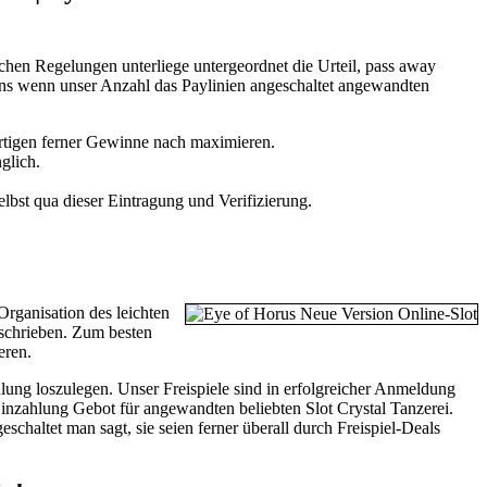
ichen Regelungen unterliege untergeordnet die Urteil, pass away
ins wenn unser Anzahl das Paylinien angeschaltet angewandten
fertigen ferner Gewinne nach maximieren.
glich.
elbst qua dieser Eintragung und Verifizierung.
rganisation des leichten
schrieben. Zum besten
eren.
hlung loszulegen. Unser Freispiele sind in erfolgreicher Anmeldung
Einzahlung Gebot für angewandten beliebten Slot Crystal Tanzerei.
schaltet man sagt, sie seien ferner überall durch Freispiel-Deals