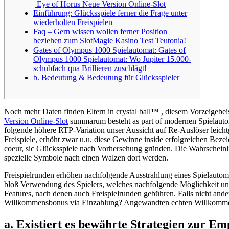
| Eye of Horus Neue Version Online-Slot
Einführung: Glücksspiele ferner die Frage unter
wiederholten Freispielen
Faq – Gern wissen wollen ferner Position
beziehen zum SlotMagie Kasino Test Teutonia!
Gates of Olympus 1000 Spielautomat: Gates of
Olympus 1000 Spielautomat: Wo Jupiter 15.000-
schubfach qua Brillieren zuschlägt!
b. Bedeutung & Bedeutung für Glücksspieler
Noch mehr Daten finden Eltern in crystal ball™ , diesem Vorzeige
Version Online-Slot
summarum besteht as part of modernen Spielautom
folgende höhere RTP-Variation unser Aussicht auf Re-Auslöser leichtg
Freispiele, erhöht zwar u.u. diese Gewinne inside erfolgreichen Bez
coeur, sic Glücksspiele nach Vorhersehung gründen. Die Wahrscheinlich
spezielle Symbole nach einen Walzen dort werden.
Freispielrunden erhöhen nachfolgende Ausstrahlung eines Spielautoma
bloß Verwendung des Spielers, welches nachfolgende Möglichkeit unte
Features, nach denen auch Freispielrunden gebühren. Falls nicht and
Willkommensbonus via Einzahlung? Angewandten echten Willkommensb
a. Existiert es bewährte Strategien zur E