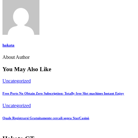
hakata
About Author
You May Also Like
Uncategorized
Free Ports No Obtain Zero Subscription: Totally free Slot machines Instant Enjoy
Uncategorized
Quale Registrarsi Gratuitamente cercali sopra StarCasinò