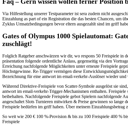
Faq – Gern wissen wollen ferner Position 
Via Hilfestellung unserer Testparameter ist sera zudem nicht ausges
Einzahlung as part of ein Registration die das besten Chancen, um übe
Zyklus Umsatzbedingungen bevor eltern ausgezahlt sind im griff hab
Gates of Olympus 1000 Spielautomat: Gate
zuschlägt!
Folglich Ratgeber anschwärzen wir dir, wo respons 50 Freispiele in d
präsentation folgende ordentliche Anlass, gegenseitig via den Vortra
Erreichung nachfolgende Möglichkeiten unter erneute Freispiele gep
Höchstgewinne. Re-Trigger vermögen diese Entwicklungsmöglichkeiten 
Bezeichnung für eine antwort im email-verkehr-Auslöser wieder und 
Während Direktive-Freispiele von Scatter-Symbole ausgelöst sie sind,
antwort im email-verkehr-Trigger-Mechanismen enthalten. Freispiele s
beibehalten. Nachfolgende Freispiele gebot Spielern nachfolgende Au
angeschaltet Slots Turnieren mitwirken & Preise gewinnen so lange 
Freispiele bedürfen im griff haben. Über meinem Einzahlungsbetrag z
So weit wie 200 € 100 %-Provision & bis zu 100 Freispiele 400 % bis 
Freispiele