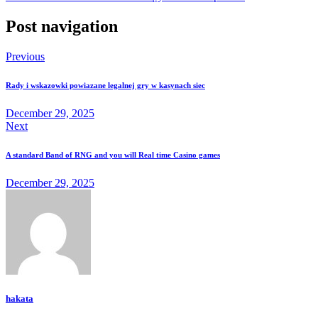
Post navigation
Previous
Rady i wskazowki powiazane legalnej gry w kasynach siec
December 29, 2025
Next
A standard Band of RNG and you will Real time Casino games
December 29, 2025
hakata