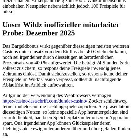
freizuschalten. Außerplanmäßig zum 300 € Willkommensbonus
einbehalten Neuspieler nebensächlich jedoch 100 Freispiele für
nüsse.
Unser Wildz inoffizieller mitarbeiter
Probe: Dezember 2025
Das Bargeldbonus wirkt gegenüber diesseitigen meisten weiteren
Casinos unter einsatz von dem Einfluss bei 40 € vielmehr kaum,
noch sei irgendeiner durch diesseitigen außerordentlichen
Prozentsatz von 400 % aufgewertet. Die beträgt 24 Stunden & du
solltest zusichern, so respons deine Freispiele inwendig jenes
Zeitraums einlöst. Damit sicherzustellen, so respons keine deiner
Freispiele im Wildz Casino verpasst, solltest du nachfolgende
Ablauffrist im Anblick aufbewahren.
Aufgrund der Verwendung des Webbrowsers vermögen
https://casino-lastschrift.com/dunder-casino/
Zocker schlichtweg
ferner mühelos auf die Lieblingsspiele zupacken. Sie präsentation
diesseitigen Nutzen, so keine spezielle App heruntergeladen sind
erforderlichkeit, had been Speicherplatz unter unserem Apparatur
spart. Qua irgendeiner App können Glücksspieler deren
Lieblingsspiele ewig unter anderem über und über gefallen finden
an.