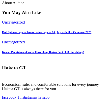
About Author
You May Also Like
Uncategorized
Reel Spinner deposit bonus casino deposit 10 play with Slot Comment 2025
Uncategorized
Kasino Provision exklusive Einzahlung Besten Boni bloß Einzahlung!
Hakata GT
Economical, safe, and comfortable solutions for every journey.
Hakata GT is always there for you.
facebook-1
instagram
whatsapp