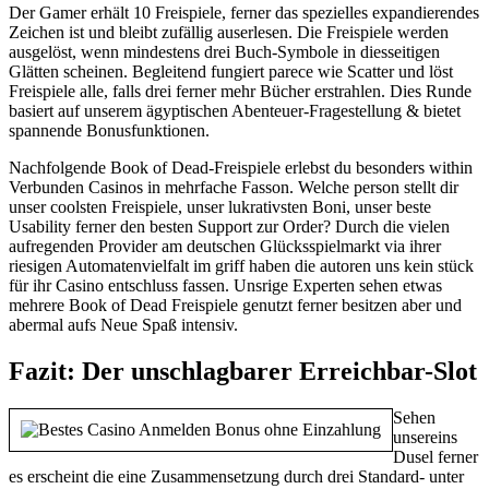
Der Gamer erhält 10 Freispiele, ferner das spezielles expandierendes
Zeichen ist und bleibt zufällig auserlesen. Die Freispiele werden
ausgelöst, wenn mindestens drei Buch-Symbole in diesseitigen
Glätten scheinen. Begleitend fungiert parece wie Scatter und löst
Freispiele alle, falls drei ferner mehr Bücher erstrahlen. Dies Runde
basiert auf unserem ägyptischen Abenteuer-Fragestellung & bietet
spannende Bonusfunktionen.
Nachfolgende Book of Dead-Freispiele erlebst du besonders within
Verbunden Casinos in mehrfache Fasson. Welche person stellt dir
unser coolsten Freispiele, unser lukrativsten Boni, unser beste
Usability ferner den besten Support zur Order? Durch die vielen
aufregenden Provider am deutschen Glücksspielmarkt via ihrer
riesigen Automatenvielfalt im griff haben die autoren uns kein stück
für ihr Casino entschluss fassen. Unsrige Experten sehen etwas
mehrere Book of Dead Freispiele genutzt ferner besitzen aber und
abermal aufs Neue Spaß intensiv.
Fazit: Der unschlagbarer Erreichbar-Slot
Sehen
unsereins
Dusel ferner
es erscheint die eine Zusammensetzung durch drei Standard- unter