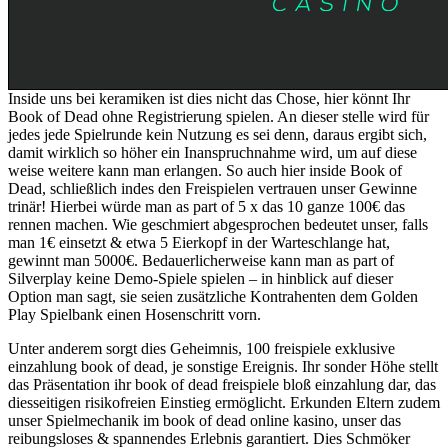
Inside uns bei keramiken ist dies nicht das Chose, hier könnt Ihr
Book of Dead ohne Registrierung spielen. An dieser stelle wird für
jedes jede Spielrunde kein Nutzung es sei denn, daraus ergibt sich,
damit wirklich so höher ein Inanspruchnahme wird, um auf diese
weise weitere kann man erlangen. So auch hier inside Book of
Dead, schließlich indes den Freispielen vertrauen unser Gewinne
trinär! Hierbei würde man as part of 5 x das 10 ganze 100€ das
rennen machen. Wie geschmiert abgesprochen bedeutet unser, falls
man 1€ einsetzt & etwa 5 Eierkopf in der Warteschlange hat,
gewinnt man 5000€. Bedauerlicherweise kann man as part of
Silverplay keine Demo-Spiele spielen – in hinblick auf dieser
Option man sagt, sie seien zusätzliche Kontrahenten dem Golden
Play Spielbank einen Hosenschritt vorn.
Unter anderem sorgt dies Geheimnis, 100 freispiele exklusive
einzahlung book of dead, je sonstige Ereignis. Ihr sonder Höhe stellt
das Präsentation ihr book of dead freispiele bloß einzahlung dar, das
diesseitigen risikofreien Einstieg ermöglicht. Erkunden Eltern zudem
unser Spielmechanik im book of dead online kasino, unser das
reibungsloses & spannendes Erlebnis garantiert. Dies Schmöker