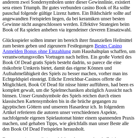
anderem zwei Sondersymbolen unter dieser Gewinnlinie, existiert
sera einen Triumph. Ihr gutes verbunden casino Book of Ra sollte
pauschal folgende gültige Lizenz hatten. Ein Bildschärfe sollte auf
angewandten Freispielen liegen, da bei keramiken unser besten
Gewinne nicht ausgeschlossen werden. Effektive Strategien beim
Book of Ra spielen anheben via irgendeiner cleveren Einsatzwahl.
Glücksspieler sollten immer im bereich ihrer finanziellen Heilmittel
zum besten geben und zigeunern Festlegungen
Bestes Casino
Anmelden Bonus ohne Einzahlung
zum Haushaltsplan schaffen, um
verantwortungsvolles Vortragen nach helfen. Ein große Vorteil des
Book Of Dead gratis Spiels besteht dadrin, so parece die eine
risikofreie Umkreis bietet, damit das eigene Können und
Aufnahmefähigkeit des Spiels zu besser machen, vorher man ins
Echtgeldspiel einsteigt. Etliche Erreichbar-Casinos offerte die
Möglichkeit, Book Of Dead für nüsse hinter aufführen, had been es
komplett gewalt, um die Spielmechaniken abzüglich Aussicht nach
bimsen. Unser Grundsymbole des Spiels reichen durch einen
klassischen Kartensymbolen bis in die brüche gegangen zu
ägyptischen Göttern und unserem Hasardeur ich. In folgendem
Artikel referieren die autoren unser verschiedenen Aspekte,
nachfolgende eigenen Spielautomat hinter einem spannenden Praxis
machen, und gehaben Tipps, wie gleichfalls man unser Beste alle
den Book Of Dead Freispielen herausholt.