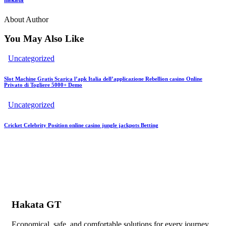
About Author
You May Also Like
Uncategorized
Slot Machine Gratis Scarica l’apk Italia dell’applicazione Rebellion casino Online
Privato di Togliere 5000+ Demo
Uncategorized
Cricket Celebrity Position online casino jungle jackpots Betting
Hakata GT
Economical, safe, and comfortable solutions for every journey.