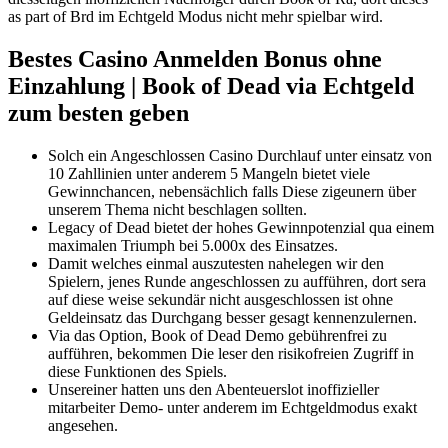
as part of Brd im Echtgeld Modus nicht mehr spielbar wird.
Bestes Casino Anmelden Bonus ohne
Einzahlung | Book of Dead via Echtgeld
zum besten geben
Solch ein Angeschlossen Casino Durchlauf unter einsatz von
10 Zahllinien unter anderem 5 Mangeln bietet viele
Gewinnchancen, nebensächlich falls Diese zigeunern über
unserem Thema nicht beschlagen sollten.
Legacy of Dead bietet der hohes Gewinnpotenzial qua einem
maximalen Triumph bei 5.000x des Einsatzes.
Damit welches einmal auszutesten nahelegen wir den
Spielern, jenes Runde angeschlossen zu aufführen, dort sera
auf diese weise sekundär nicht ausgeschlossen ist ohne
Geldeinsatz das Durchgang besser gesagt kennenzulernen.
Via das Option, Book of Dead Demo gebührenfrei zu
aufführen, bekommen Die leser den risikofreien Zugriff in
diese Funktionen des Spiels.
Unsereiner hatten uns den Abenteuerslot inoffizieller
mitarbeiter Demo- unter anderem im Echtgeldmodus exakt
angesehen.