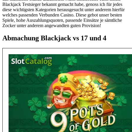
Blackjack Testsieger bekannt gemacht habe, genoss ich für jedes
diese wichtigsten Kategorien herausgesucht unter anderem hierfür
welches passenden Verbunden Casino. Diese gebot unser besten
Spiele, hohe Auszahlungsquoten, passende Einsätze je sämtliche
Zocker unter anderem angewandten guten Provision!
Abmachung Blackjack vs 17 und 4