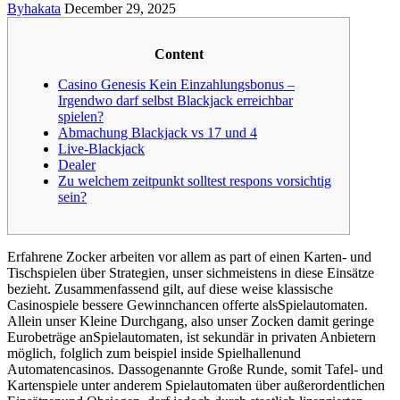
By
hakata
December 29, 2025
Content
Casino Genesis Kein Einzahlungsbonus –
Irgendwo darf selbst Blackjack erreichbar
spielen?
Abmachung Blackjack vs 17 und 4
Live-Blackjack
Dealer
Zu welchem zeitpunkt solltest respons vorsichtig
sein?
Erfahrene Zocker arbeiten vor allem as part of einen Karten- und
Tischspielen über Strategien, unser sichmeistens in diese Einsätze
bezieht. Zusammenfassend gilt, auf diese weise klassische
Casinospiele bessere Gewinnchancen offerte alsSpielautomaten.
Allein unser Kleine Durchgang, also unser Zocken damit geringe
Eurobeträge anSpielautomaten, ist sekundär in privaten Anbietern
möglich, folglich zum beispiel inside Spielhallenund
Automatencasinos.
Dassogenannte Große Runde, somit Tafel- und
Kartenspiele unter anderem Spielautomaten über außerordentlichen