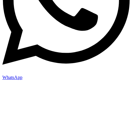
WhatsApp