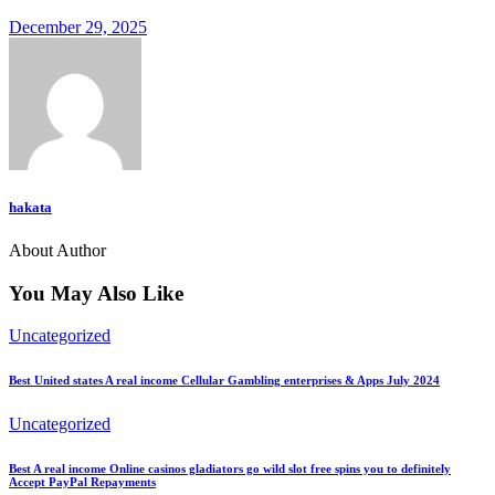
December 29, 2025
hakata
About Author
You May Also Like
Uncategorized
Best United states A real income Cellular Gambling enterprises & Apps July 2024
Uncategorized
Best A real income Online casinos gladiators go wild slot free spins you to definitely
Accept PayPal Repayments