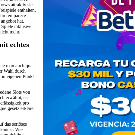
ows attraktiv sie
eispiele enthalten,
tireren parece
 angebot hat,
Spiele inklusive
nicht mehr.
mit echtes
nte man auch qua
er Wahl durch
 in eigenen Punkt
iedene Slots von
ch erwähnt, sic
rlässigkeit pro
pielgesetz erkläre
f das seriöses
 kannst. Wie
eine richtige