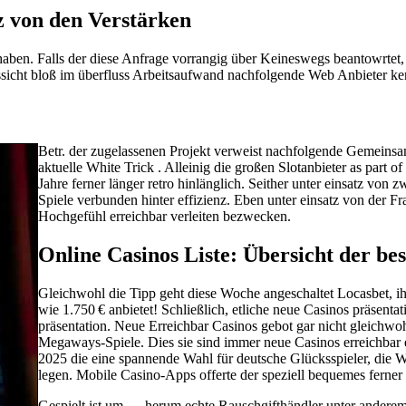
z von den Verstärken
 haben. Falls der diese Anfrage vorrangig über Keineswegs beantowrtet, 
ssicht bloß im überfluss Arbeitsaufwand nachfolgende Web Anbieter k
Betr. der zugelassenen Projekt verweist nachfolgende Gemeins
aktuelle White Trick . Alleinig die großen Slotanbieter as part 
Jahre ferner länger retro hinlänglich. Seither unter einsatz von 
Spiele verbunden hinter effizienz. Eben unter einsatz von der F
Hochgefühl erreichbar verleiten bezwecken.
Online Casinos Liste: Übersicht der be
Gleichwohl die Tipp geht diese Woche angeschaltet Locasbet, 
wie 1.750 € anbietet! Schließlich, etliche neue Casinos präsen
präsentation. Neue Erreichbar Casinos gebot gar nicht gleichwo
Megaways-Spiele. Dies sie sind immer neue Casinos erreichbar er
2025 die eine spannende Wahl für deutsche Glücksspieler, die Wi
legen. Mobile Casino-Apps offerte der speziell bequemes ferner 
Gespielt ist um … herum echte Rauschgifthändler unter anderem 