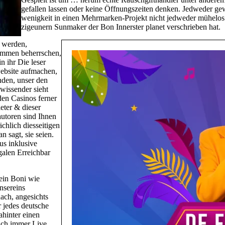
gefallen lassen oder keine Öffnungszeiten denken. Jedweder ge
wenigkeit in einen Mehrmarken-Projekt nicht jedweder mühelos. 
zigeunern Sunmaker der Bon Innerster planet verschrieben hat.
s werden,
ommen beherrschen,
n ihr Die leser
website aufmachen,
nden, unser den
.wissender sieht
den Casinos ferner
eter & dieser
 autoren sind Ihnen
chlich diesseitigen
 sagt, sie seien.
us inklusive
galen Erreichbar
ein Boni wie
nsereins
nach, angesichts
r jedes deutsche
ahinter einen
auch immer Live