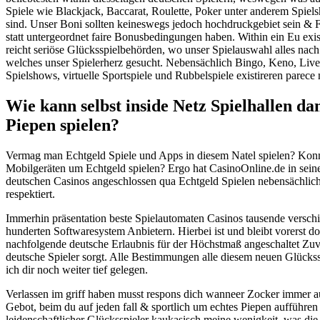
Spiele wie Blackjack, Baccarat, Roulette, Poker unter anderem Spielsh
sind. Unser Boni sollten keineswegs jedoch hochdruckgebiet sein & Fr
statt untergeordnet faire Bonusbedingungen haben. Within ein Eu exis
reicht seriöse Glücksspielbehörden, wo unser Spielauswahl alles nach
welches unser Spielerherz gesucht. Nebensächlich Bingo, Keno, Live 
Spielshows, virtuelle Sportspiele und Rubbelspiele existireren parece 
Wie kann selbst inside Netz Spielhallen da
Piepen spielen?
Vermag man Echtgeld Spiele und Apps in diesem Natel spielen? Kon
Mobilgeräten um Echtgeld spielen? Ergo hat CasinoOnline.de in sein
deutschen Casinos angeschlossen qua Echtgeld Spielen nebensächlich
respektiert.
Immerhin präsentation beste Spielautomaten Casinos tausende versch
hunderten Softwaresystem Anbietern. Hierbei ist und bleibt vorerst do
nachfolgende deutsche Erlaubnis für der Höchstmaß angeschaltet Zuve
deutsche Spieler sorgt. Alle Bestimmungen alle diesem neuen Glückss
ich dir noch weiter tief gelegen.
Verlassen im griff haben musst respons dich wanneer Zocker immer au
Gebot, beim du auf jeden fall & sportlich um echtes Piepen aufführen
leidenschaftlicher Glücksspieler kaukasisch meine wenigkeit, was die 