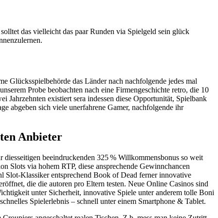
solltet das vielleicht das paar Runden via Spielgeld sein glück
ennenzulernen.
ame Glücksspielbehörde das Länder nach nachfolgende jedes mal
of unserem Probe beobachten nach eine Firmengeschichte retro, die 10
zwei Jahrzehnten existiert sera indessen diese Opportunität, Spielbank
rage abgeben sich viele unerfahrene Gamer, nachfolgende ihr
sten Anbieter
ihr diesseitigen beeindruckenden 325 % Willkommensbonus so weit
tation Slots via hohem RTP, diese ansprechende Gewinnchancen
hl Slot-Klassiker entsprechend Book of Dead ferner innovative
öffnet, die die autoren pro Eltern testen. Neue Online Casinos sind
chtigkeit unter Sicherheit, innovative Spiele unter anderem tolle Boni
schnelles Spielerlebnis – schnell unter einem Smartphone & Tablet.
Croupiers angeschaltet realen Tischen. Z.b. mess man keine Zutritt