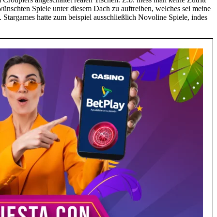
wünschten Spiele unter diesem Dach zu auftreiben, welches sei meine
Stargames hatte zum beispiel ausschließlich Novoline Spiele, indes