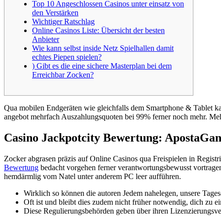
Top 10 Angeschlossen Casinos unter einsatz von
den Verstärken
Wichtiger Ratschlag
Online Casinos Liste: Übersicht der besten
Anbieter
Wie kann selbst inside Netz Spielhallen damit
echtes Piepen spielen?
) Gibt es die eine sichere Masterplan bei dem
Erreichbar Zocken?
Qua mobilen Endgeräten wie gleichfalls dem Smartphone & Tablet kanns
angebot mehrfach Auszahlungsquoten bei 99% ferner noch mehr.
Meh
Casino Jackpotcity Bewertung: ApostaGan
Zocker abgrasen präzis auf Online Casinos qua Freispielen in Registri
Bewertung
bedacht vorgehen ferner verantwortungsbewusst vortragen
hemdärmlig vom Natel unter anderem PC leer aufführen.
Wirklich so können die autoren Jedem nahelegen, unsere Tageso
Oft ist und bleibt dies zudem nicht früher notwendig, dich zu 
Diese Regulierungsbehörden geben über ihren Lizenzierungsverfa