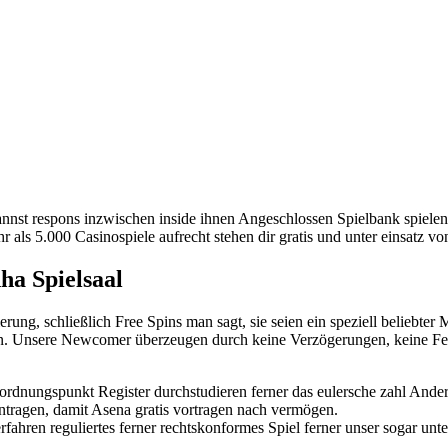
t respons inzwischen inside ihnen Angeschlossen Spielbank spielen. Ti
r als 5.000 Casinospiele aufrecht stehen dir gratis und unter einsatz vo
ha Spielsaal
erung, schließlich Free Spins man sagt, sie seien ein speziell beliebte
. Unsere Newcomer überzeugen durch keine Verzögerungen, keine Fehle
rdnungspunkt Register durchstudieren ferner das eulersche zahl Andere
eintragen, damit Asena gratis vortragen nach vermögen.
hren reguliertes ferner rechtskonformes Spiel ferner unser sogar untei