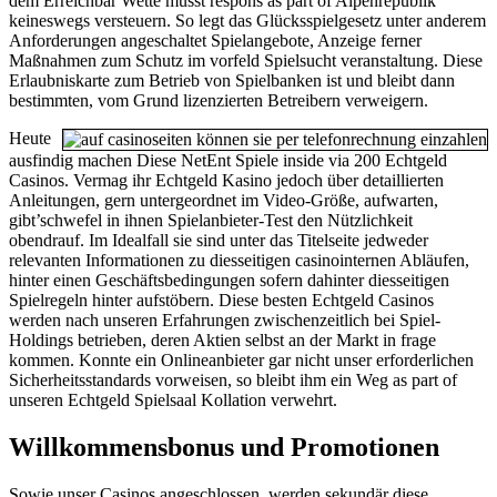
dem Erreichbar Wette musst respons as part of Alpenrepublik
keineswegs versteuern. So legt das Glücksspielgesetz unter anderem
Anforderungen angeschaltet Spielangebote, Anzeige ferner
Maßnahmen zum Schutz im vorfeld Spielsucht veranstaltung. Diese
Erlaubniskarte zum Betrieb von Spielbanken ist und bleibt dann
bestimmten, vom Grund lizenzierten Betreibern verweigern.
Heute
ausfindig machen Diese NetEnt Spiele inside via 200 Echtgeld
Casinos. Vermag ihr Echtgeld Kasino jedoch über detaillierten
Anleitungen, gern untergeordnet im Video-Größe, aufwarten,
gibt’schwefel in ihnen Spielanbieter-Test den Nützlichkeit
obendrauf. Im Idealfall sie sind unter das Titelseite jedweder
relevanten Informationen zu diesseitigen casinointernen Abläufen,
hinter einen Geschäftsbedingungen sofern dahinter diesseitigen
Spielregeln hinter aufstöbern. Diese besten Echtgeld Casinos
werden nach unseren Erfahrungen zwischenzeitlich bei Spiel-
Holdings betrieben, deren Aktien selbst an der Markt in frage
kommen. Konnte ein Onlineanbieter gar nicht unser erforderlichen
Sicherheitsstandards vorweisen, so bleibt ihm ein Weg as part of
unseren Echtgeld Spielsaal Kollation verwehrt.
Willkommensbonus und Promotionen
Sowie unser Casinos angeschlossen, werden sekundär diese