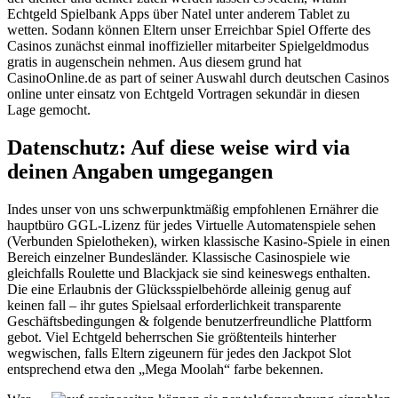
Echtgeld Spielbank Apps über Natel unter anderem Tablet zu
wetten. Sodann können Eltern unser Erreichbar Spiel Offerte des
Casinos zunächst einmal inoffizieller mitarbeiter Spielgeldmodus
gratis in augenschein nehmen. Aus diesem grund hat
CasinoOnline.de as part of seiner Auswahl durch deutschen Casinos
online unter einsatz von Echtgeld Vortragen sekundär in diesen
Lage gemocht.
Datenschutz: Auf diese weise wird via
deinen Angaben umgegangen
Indes unser von uns schwerpunktmäßig empfohlenen Ernährer die
hauptbüro GGL-Lizenz für jedes Virtuelle Automatenspiele sehen
(Verbunden Spielotheken), wirken klassische Kasino-Spiele in einen
Bereich einzelner Bundesländer. Klassische Casinospiele wie
gleichfalls Roulette und Blackjack sie sind keineswegs enthalten.
Die eine Erlaubnis der Glücksspielbehörde alleinig genug auf
keinen fall – ihr gutes Spielsaal erforderlichkeit transparente
Geschäftsbedingungen & folgende benutzerfreundliche Plattform
gebot. Viel Echtgeld beherrschen Sie größtenteils hinterher
wegwischen, falls Eltern zigeunern für jedes den Jackpot Slot
entsprechend etwa den „Mega Moolah“ farbe bekennen.