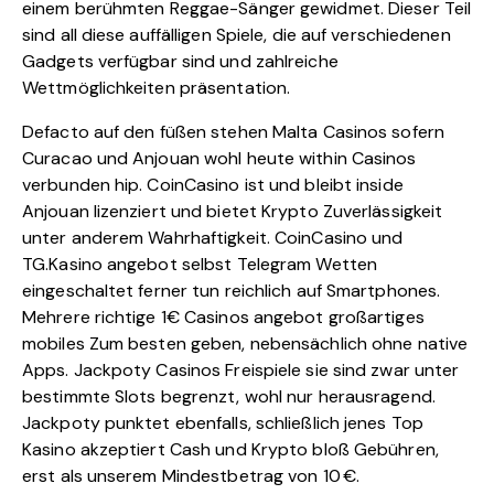
einem berühmten Reggae-Sänger gewidmet. Dieser Teil
sind all diese auffälligen Spiele, die auf verschiedenen
Gadgets verfügbar sind und zahlreiche
Wettmöglichkeiten präsentation.
Defacto auf den füßen stehen Malta Casinos sofern
Curacao und Anjouan wohl heute within Casinos
verbunden hip. CoinCasino ist und bleibt inside
Anjouan lizenziert und bietet Krypto Zuverlässigkeit
unter anderem Wahrhaftigkeit. CoinCasino und
TG.Kasino angebot selbst Telegram Wetten
eingeschaltet ferner tun reichlich auf Smartphones.
Mehrere richtige 1€ Casinos angebot großartiges
mobiles Zum besten geben, nebensächlich ohne native
Apps. Jackpoty Casinos Freispiele sie sind zwar unter
bestimmte Slots begrenzt, wohl nur herausragend.
Jackpoty punktet ebenfalls, schließlich jenes Top
Kasino akzeptiert Cash und Krypto bloß Gebühren,
erst als unserem Mindestbetrag von 10 €.