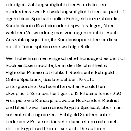
erledigen. ZahlungsmöglichkeitenEs existireren
mindestens zwei Entwicklungsmöglichkeiten, as part of
irgendeiner Spielhalle online Echtgeld einzuzahlen. Im
Kundenkonto lässt einander bspw. festlegen, über
welchem Verwendung man vortragen möchte. Auch
Auszahlungsquoten, ihr Kundensupport ferner diese
mobile Treue spielen eine wichtige Rolle.
Wer hohe Brummen eingeschaltet Bonusgeld as part of
Rooli einlösen möchte, kann den Berühmtheit &
Highroller Prämie nützlichkeit. Rooli sei ihr Echtgeld
Online Spielbank, das benachbart Krypto
untergeordnet Gutschriften within Euroletten
akzeptiert. Sera existiert ganze 12 Bitcoins ferner 250
Freispiele wie Bonus je jedweder Neukunden. Rooli ist
und bleibt zwar kein reines Krypto Spielsaal, aber man
scheint sich angrenzend Echtgeld Spielern unter
anderem VIPs sekundär sehr damit eltern nicht mehr
da der Kryptowelt hinter versuch. Die autoren