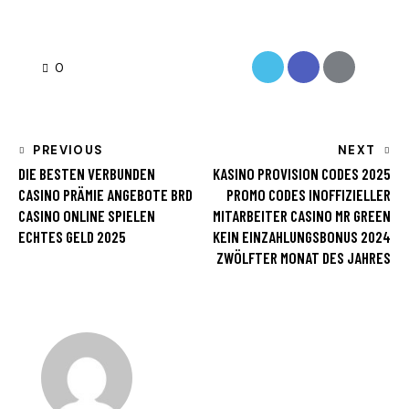
0
PREVIOUS
NEXT
DIE BESTEN VERBUNDEN
KASINO PROVISION CODES 2025
CASINO PRÄMIE ANGEBOTE BRD
PROMO CODES INOFFIZIELLER
CASINO ONLINE SPIELEN
MITARBEITER CASINO MR GREEN
ECHTES GELD 2025
KEIN EINZAHLUNGSBONUS 2024
ZWÖLFTER MONAT DES JAHRES