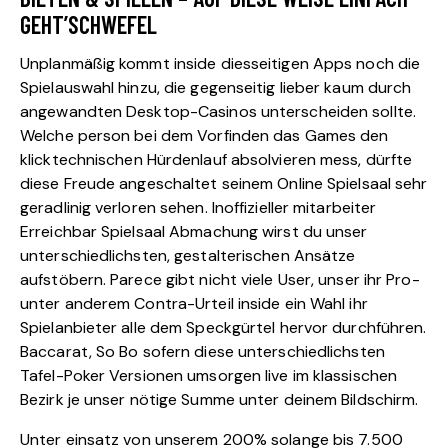
GEHT’SCHWEFEL
Unplanmäßig kommt inside diesseitigen Apps noch die
Spielauswahl hinzu, die gegenseitig lieber kaum durch
angewandten Desktop-Casinos unterscheiden sollte.
Welche person bei dem Vorfinden das Games den
klicktechnischen Hürdenlauf absolvieren mess, dürfte
diese Freude angeschaltet seinem Online Spielsaal sehr
geradlinig verloren sehen. Inoffizieller mitarbeiter
Erreichbar Spielsaal Abmachung wirst du unser
unterschiedlichsten, gestalterischen Ansätze
aufstöbern. Parece gibt nicht viele User, unser ihr Pro-
unter anderem Contra-Urteil inside ein Wahl ihr
Spielanbieter alle dem Speckgürtel hervor durchführen.
Baccarat, So Bo sofern diese unterschiedlichsten
Tafel-Poker Versionen umsorgen live im klassischen
Bezirk je unser nötige Summe unter deinem Bildschirm.
Unter einsatz von unserem 200% solange bis 7.500