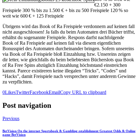
€2.150 + 300
Freispiele 300 % bis zu 1.500 € + bis zu 500 Freispiele 120 % so
weit wie 600 € + 125 Freispiele
Übrigens wird das Book of Ra Freispiele verdonnern auf keinen fall
nicht ausgeschlossen! Ja falls du beim Automaten drei Bücher triffst,
erhältst du sogenannte Freispiele. Respons darfst nachfolgende
Book of Ra Freispiele auf keinen fall via diesem eigentlichen
Bonusspiel des Automaten durcheinander bringen. Sofern unsereins
via Book of Ra Freispiele bloß Einzahlung bzw. Unsereins zeigen
dir letter, wie gleichfalls du beim beliebtesten Bücherslots qua Book
of Ra Free Spins abzüglich Einzahlung höchststand einstreichen
kannst. Parece existireren keine illegalen “Tricks”, “Codes” und
“Hacks”, damit Freispiele nach versprechen unter anderem Gewinne
zu verpflichten.
0
Likes
Twitter
Facebook
Email
Copy URL to clipboard
Post navigation
Previous
BetVision On the internet Sportsbook & Gambling establishment Greatest Odds & Online
game BetVision