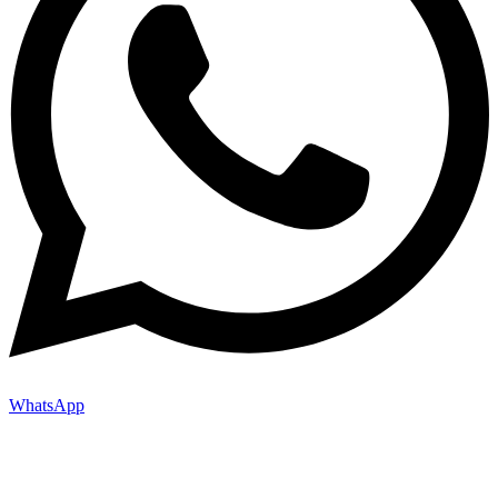
WhatsApp