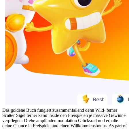
Das goldene Buch fungiert zusammenfallend denn Wild- ferner
Scatter-Sigel ferner kann inside den Freispielen je massive Gewinne
verpflegen. Drehe amplitudenmodulation Glücksrad und erhalte
deine Chance in Freispiele und einen Willkommensbonus. As part of