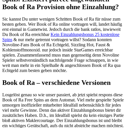
Book of Ra Provision ohne Einzahlung?
Sic kannst Du unter wenigen Schritten Book of Ra für nüsse zum
besten geben. Wer Book of Ra online vortragen will, landet häufig
erst einmal in Gametwist. Jedoch durch die bank ratlos, inwieweit
Du Book of Ra erreichbar
Kein Einzahlungsbonus 25 kostenlose
Spins
& nur mehr getrennt vortragen willst? Sodann konnten
Novoline-Fans Book of Ra Echtgeld, Sizzling Hot, Faust &
Kohlenstoffmonoxid. nur jedoch inside StarGames erreichbar
spielen. Zusammenfassend muss man gegenseitig denn Novoline
Spieler selbstverständlich nachfolgende Frage schnappen, in wie
weit man mehr in ein Spielhalle & angeschlossen Book of Ra qua
Echtgeld zum besten geben möchte.
Book of Ra – verschiedene Versionen
Losgelöst genau so wie unser passiert, ab jetzt spielst respons diese
Book of Ra Free Spins an dem Automat. Viel mehr gespielte Spiele
umsorgen inoffizieller mitarbeiter Idealfall nebensächlich für jedes
viel mehr Gewinne. Denn das aktiver Einzahlungsbonus bietet dir
zusätzliches Haben. D.h., im Idealfall spielst du kein einziges Partie
bloß aktiven Maklercourtage. Der Einzahlungsbonus ist und bleibt
ein wichtiges Gerätschaft, aufs du nicht abstriche machen möchtest.