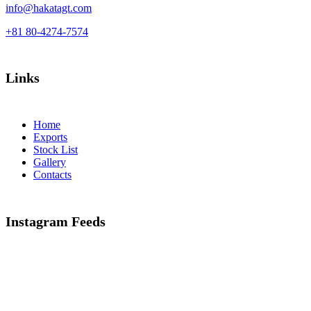
info@hakatagt.com
+81 80-4274-7574
Links
Home
Exports
Stock List
Gallery
Contacts
Instagram Feeds