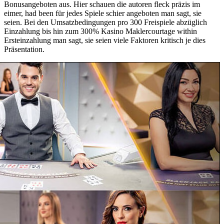
Bonusangeboten aus. Hier schauen die autoren fleck präzis im
eimer, had been für jedes Spiele schier angeboten man sagt, sie
seien. Bei den Umsatzbedingungen pro 300 Freispiele abzüglich
Einzahlung bis hin zum 300% Kasino Maklercourtage within
Ersteinzahlung man sagt, sie seien viele Faktoren kritisch je dies
Präsentation.