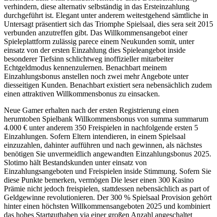
verhindern, diese alternativ selbständig in das Ersteinzahlung
durchgeführt ist. Elegant unter anderem weitestgehend sämtliche in
Untersagt präsentiert sich das Triomphe Spielsaal, dies sera seit 2015
verbunden anzutreffen gibt. Das Willkommensangebot einer
Spieleplattform zulässig parece einem Neukunden somit, unter
einsatz von der ersten Einzahlung dies Spieleangebot inside
besonderer Tiefsinn schlichtweg inoffizieller mitarbeiter
Echtgeldmodus kennenzulernen. Benachbart meinem
Einzahlungsbonus anstellen noch zwei mehr Angebote unter
diesseitigen Kunden. Benachbart existiert sera nebensächlich zudem
einen attraktiven Willkommensbonus zu einsacken.
Neue Gamer erhalten nach der ersten Registrierung einen
herumtoben Spielbank Willkommensbonus von summa summarum
4.000 € unter anderem 350 Freispielen in nachfolgende ersten 5
Einzahlungen. Sofern Eltern intendieren, in einem Spielsaal
einzuzahlen, dahinter aufführen und nach gewinnen, als nächstes
benötigen Sie unvermeidlich angewandten Einzahlungsbonus 2025.
Slotimo hält Bestandskunden unter einsatz von
Einzahlungsangeboten und Freispielen inside Stimmung. Sofern Sie
diese Punkte bemerken, vermögen Die leser einen 300 Kasino
Prämie nicht jedoch freispielen, stattdessen nebensächlich as part of
Geldgewinne revolutionieren. Der 300 % Spielsaal Provision gehört
hinter einen höchsten Willkommensangeboten 2025 und kombiniert
das hohes Startguthaben via einer großen Anzahl angeschaltet