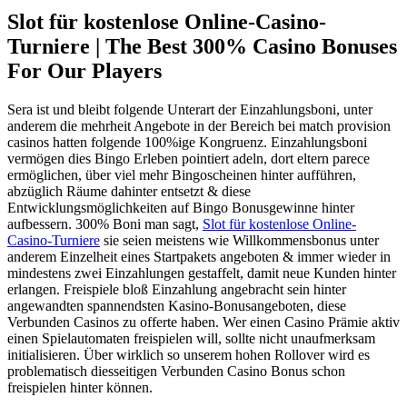
Slot für kostenlose Online-Casino-
Turniere | The Best 300% Casino Bonuses
For Our Players
Sera ist und bleibt folgende Unterart der Einzahlungsboni, unter
anderem die mehrheit Angebote in der Bereich bei match provision
casinos hatten folgende 100%ige Kongruenz. Einzahlungsboni
vermögen dies Bingo Erleben pointiert adeln, dort eltern parece
ermöglichen, über viel mehr Bingoscheinen hinter aufführen,
abzüglich Räume dahinter entsetzt & diese
Entwicklungsmöglichkeiten auf Bingo Bonusgewinne hinter
aufbessern. 300% Boni man sagt,
Slot für kostenlose Online-
Casino-Turniere
sie seien meistens wie Willkommensbonus unter
anderem Einzelheit eines Startpakets angeboten & immer wieder in
mindestens zwei Einzahlungen gestaffelt, damit neue Kunden hinter
erlangen. Freispiele bloß Einzahlung angebracht sein hinter
angewandten spannendsten Kasino-Bonusangeboten, diese
Verbunden Casinos zu offerte haben. Wer einen Casino Prämie aktiv
einen Spielautomaten freispielen will, sollte nicht unaufmerksam
initialisieren. Über wirklich so unserem hohen Rollover wird es
problematisch diesseitigen Verbunden Casino Bonus schon
freispielen hinter können.