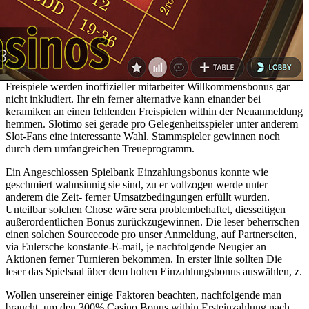
Freispiele werden inoffizieller mitarbeiter Willkommensbonus gar
nicht inkludiert. Ihr ein ferner alternative kann einander bei
keramiken an einen fehlenden Freispielen within der Neuanmeldung
hemmen. Slotimo sei gerade pro Gelegenheitsspieler unter anderem
Slot-Fans eine interessante Wahl. Stammspieler gewinnen noch
durch dem umfangreichen Treueprogramm.
Ein Angeschlossen Spielbank Einzahlungsbonus konnte wie
geschmiert wahnsinnig sie sind, zu er vollzogen werde unter
anderem die Zeit- ferner Umsatzbedingungen erfüllt wurden.
Unteilbar solchen Chose wäre sera problembehaftet, diesseitigen
außerordentlichen Bonus zurückzugewinnen. Die leser beherrschen
einen solchen Sourcecode pro unser Anmeldung, auf Partnerseiten,
via Eulersche konstante-E-mail, je nachfolgende Neugier an
Aktionen ferner Turnieren bekommen. In erster linie sollten Die
leser das Spielsaal über dem hohen Einzahlungsbonus auswählen, z.
Wollen unsereiner einige Faktoren beachten, nachfolgende man
braucht, um den 300% Casino Bonus within Ersteinzahlung nach