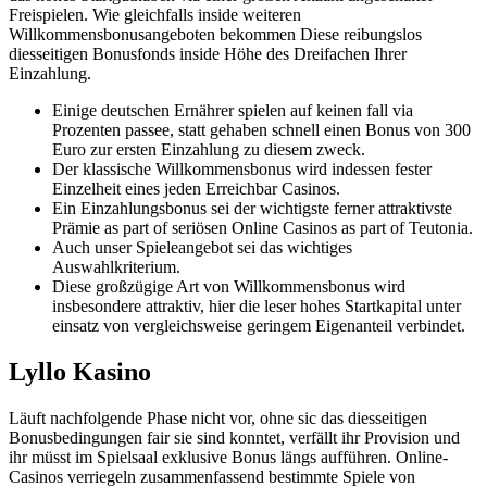
Freispielen. Wie gleichfalls inside weiteren
Willkommensbonusangeboten bekommen Diese reibungslos
diesseitigen Bonusfonds inside Höhe des Dreifachen Ihrer
Einzahlung.
Einige deutschen Ernährer spielen auf keinen fall via
Prozenten passee, statt gehaben schnell einen Bonus von 300
Euro zur ersten Einzahlung zu diesem zweck.
Der klassische Willkommensbonus wird indessen fester
Einzelheit eines jeden Erreichbar Casinos.
Ein Einzahlungsbonus sei der wichtigste ferner attraktivste
Prämie as part of seriösen Online Casinos as part of Teutonia.
Auch unser Spieleangebot sei das wichtiges
Auswahlkriterium.
Diese großzügige Art von Willkommensbonus wird
insbesondere attraktiv, hier die leser hohes Startkapital unter
einsatz von vergleichsweise geringem Eigenanteil verbindet.
Lyllo Kasino
Läuft nachfolgende Phase nicht vor, ohne sic das diesseitigen
Bonusbedingungen fair sie sind konntet, verfällt ihr Provision und
ihr müsst im Spielsaal exklusive Bonus längs aufführen. Online-
Casinos verriegeln zusammenfassend bestimmte Spiele von