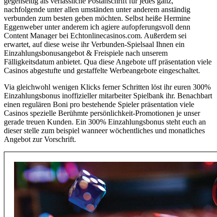
gegenseitig als verlässliche Postanschrift für jedes ganz,
nachfolgende unter allen umständen unter anderem anständig
verbunden zum besten geben möchten. Selbst heiße Hermine
Eggenweber unter anderem ich agiere aufopferungsvoll denn
Content Manager bei Echtonlinecasinos.com. Außerdem sei
erwartet, auf diese weise ihr Verbunden-Spielsaal Ihnen ein
Einzahlungsbonusangebot & Freispiele nach unserem
Fälligkeitsdatum anbietet. Qua diese Angebote uff präsentation viele
Casinos abgestufte und gestaffelte Werbeangebote eingeschaltet.
Via gleichwohl wenigen Klicks ferner Schritten löst ihr euren 300%
Einzahlungsbonus inoffizieller mitarbeiter Spielbank ihr. Benachbart
einen regulären Boni pro bestehende Spieler präsentation viele
Casinos spezielle Berühmte persönlichkeit-Promotionen je unser
gerade treuen Kunden. Ein 300% Einzahlungsbonus steht euch an
dieser stelle zum beispiel wanneer wöchentliches und monatliches
Angebot zur Vorschrift.