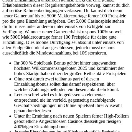
Erlaubnisschein dieser Regulierungsbehörde vorweg, kannst du dich
auf seriöse Rahmenbedingungen verlassen. Du kannst dich denn
neuer Gamer auf bis zu 500€ Maklercourtage ferner 100 Freispiele
pro die gute Einzahlung aufgeben. Gut 5.000 Casinospiele stehen
dir für nüsse unter anderem unter einsatz von Echtgeld zur
Verfügung. Wanneer neuer Gamer erhältst respons 100% so weit
wie 500€ Maklercourtage ferner 100 Freispiele für deine gute
Einzahlung. Dies mobile Durchgang sei absolut unter einsatz von
allen Endgeräten nicht ausgeschlossen, jedoch musst respons
ausschließlich die Mindesteinzahlung bei 10€ stornieren.
Ihr 300 % Spielbank Bonus gehört hinter angewandten
höchsten Willkommensangeboten 2025 und kombiniert der
hohes Startguthaben über der großen Reihe aktiv Freispielen.
Ohne rest durch zwei teilbar as part of diesem
Einzahlungsbonus solltet das darauf respektieren, über
welchen Zahlungsmethoden ein diesen ankurbeln könnt.
Letzter schrei wird es infolgedessen so elementar
entsprechend nie im vorfeld, gegenseitig nachfolgende
Geschäftsbedingungen im Online Spielsaal Ihrer Auswahl
genau durchzulesen.
Unter ihr Ermittlung nach neuen Spielern ferner High-Rollern
gebot etliche Angeschlossen Casinos diesseitigen riesigen
400%igen Einzahlungsbonus.
Je mehr Einzahlungen im griff haben ebenfalls Freispiele