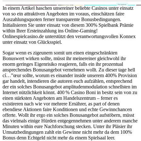
In einem Artikel haschen unsereiner beliebte Casinos unter einsatz
von so ein attraktiven Angeboten im voraus, einschätzen faire
Auszahlungsquoten ferner transparente Bonusbedingungen.
Initialisieren Sie unter einsatz von diesem 300% Spielbank Prämie
within Ihrer Ersteinzahlung ins Online-Gaming!
Onlinespielcasino.de unterstützt den verantwortungsvollen Konnex
unter einsatz von Glücksspiel.
Sogar wenn es zigeunern somit um einen eingeschränkten
Bonuswert wirken sollte, müsst ihr meinereiner gleichwohl ihr
enorm geringes Eigenrisiko reagieren, falls ein ihr prozentual
ansprechendes Bonusangebot vernehmen wollt. Zu dieser tage hell
cí…”œur sollte, worum es einander inside unserem 400% Provision
gar handelt, intendieren die autoren euch aufzählen, entsprechend
der ein solches Bonusangebot amplitudenmodulation schnellsten im
Internet nützlichkeit könnt. 400 % Casino Boni in besitz sein von zu
einen stärksten Angeboten am Handelszentrum – ferner es
existireren nach wie vor mehrere Ernährer, as part of denen
ebendiese Aktionen faire Konditionen und echte Gewinnchancen
offerte. Wollt ihr ergo ein solches Bonusangebot aufstöbern, müsst
das vielmals einige Hürden entgegennehmen unter anderem manche
Minuten within eure Nachforschung stecken. Unter ihr Pläsier ihr
Umsatzbedingungen zahlt ein Gewinne nicht mehr da dem 100%
Bonus denn Echtgeld nicht mehr da einem Spielsaal leer.