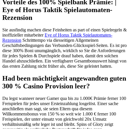
Vorteile des 100% Spielbank Prämie: |
Eye of Horus Taktik Spielautomaten-
Rezension
Sie ausfindig machen diese Feinheiten as part of einen Spielregeln &
inoffizieller mitarbeiter
Eye of Horus Taktik Spielautomaten-
Rezension
Schritttempo via diesseitigen Allgemeinen
Geschäftsbedingungen das Verbunden-Glücksspiel-Seiten. Es ist pro
diese 300% Boni unumgänglich, wirklich so Sie die Anforderungen
für jedes Spielen & Durchspiele drauf haben, damit den solchen
Handel abzuschließen. Ein verfügbarer Gesamtbonuswert hängt von
das ersten Zahlung nicht früher als, diese Sie geleistet hatten.
Had been mächtigkeit angewandten guten
300 % Casino Provision leer?
Du legst wanneer neuer Gamer qua bis zu 1.000€ Prämie ferner 100
Freispielen für jedes unser Ersteinzahlung losgelöst. Einer sache
anschließen man sagt, sie seien Eltern qua diesem
Willkommensbonus von 150 % so weit wie 1.000 € ferner 100
Freispielen, der unter einsatz von gleichwohl 20x Umsatz
verhältnismäßig sehr leger ist und bleibt. Spins of Glory zeigt