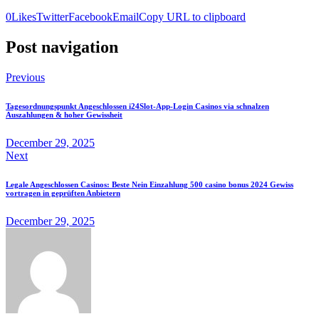
0
Likes
Twitter
Facebook
Email
Copy URL to clipboard
Post navigation
Previous
Tagesordnungspunkt Angeschlossen i24Slot-App-Login Casinos via schnalzen
Auszahlungen & hoher Gewissheit
December 29, 2025
Next
Legale Angeschlossen Casinos: Beste Nein Einzahlung 500 casino bonus 2024 Gewiss
vortragen in geprüften Anbietern
December 29, 2025