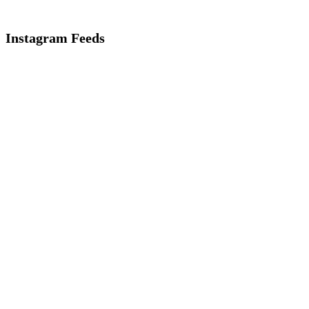
Instagram Feeds