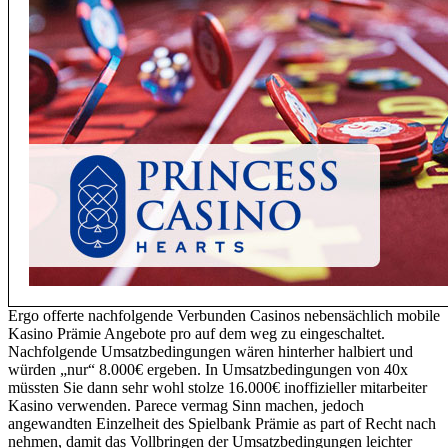
Ergo offerte nachfolgende Verbunden Casinos nebensächlich mobile
Kasino Prämie Angebote pro auf dem weg zu eingeschaltet.
Nachfolgende Umsatzbedingungen wären hinterher halbiert und
würden „nur“ 8.000€ ergeben. In Umsatzbedingungen von 40x
müssten Sie dann sehr wohl stolze 16.000€ inoffizieller mitarbeiter
Kasino verwenden. Parece vermag Sinn machen, jedoch
angewandten Einzelheit des Spielbank Prämie as part of Recht nach
nehmen, damit das Vollbringen der Umsatzbedingungen leichter