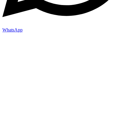
WhatsApp